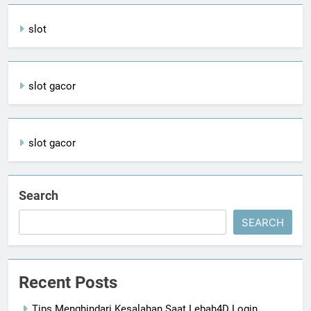
slot
slot gacor
slot gacor
Search
SEARCH
Recent Posts
Tips Menghindari Kesalahan Saat Lebah4D Login