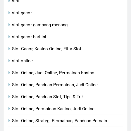
slot
slot gacor
slot gacor gampang menang
slot gacor hari ini
Slot Gacor, Kasino Online, Fitur Slot
slot online
Slot Online, Judi Online, Permainan Kasino
Slot Online, Panduan Permainan, Judi Online
Slot Online, Panduan Slot, Tips & Trik
Slot Online, Permainan Kasino, Judi Online
Slot Online, Strategi Permainan, Panduan Pemain