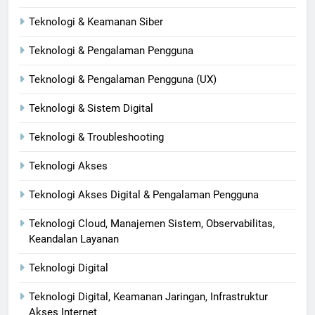
Teknologi & Keamanan Siber
Teknologi & Pengalaman Pengguna
Teknologi & Pengalaman Pengguna (UX)
Teknologi & Sistem Digital
Teknologi & Troubleshooting
Teknologi Akses
Teknologi Akses Digital & Pengalaman Pengguna
Teknologi Cloud, Manajemen Sistem, Observabilitas,
Keandalan Layanan
Teknologi Digital
Teknologi Digital, Keamanan Jaringan, Infrastruktur
Akses Internet