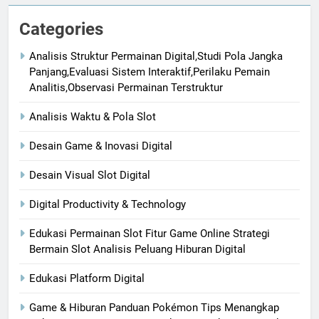
Categories
Analisis Struktur Permainan Digital,Studi Pola Jangka
Panjang,Evaluasi Sistem Interaktif,Perilaku Pemain
Analitis,Observasi Permainan Terstruktur
Analisis Waktu & Pola Slot
Desain Game & Inovasi Digital
Desain Visual Slot Digital
Digital Productivity & Technology
Edukasi Permainan Slot Fitur Game Online Strategi
Bermain Slot Analisis Peluang Hiburan Digital
Edukasi Platform Digital
Game & Hiburan Panduan Pokémon Tips Menangkap