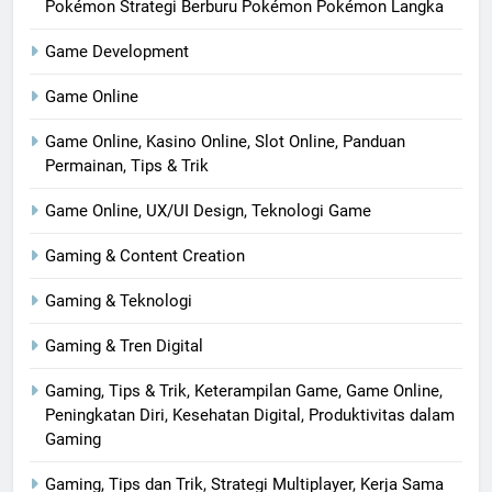
Pokémon Strategi Berburu Pokémon Pokémon Langka
Game Development
Game Online
Game Online, Kasino Online, Slot Online, Panduan
Permainan, Tips & Trik
Game Online, UX/UI Design, Teknologi Game
Gaming & Content Creation
Gaming & Teknologi
Gaming & Tren Digital
Gaming, Tips & Trik, Keterampilan Game, Game Online,
Peningkatan Diri, Kesehatan Digital, Produktivitas dalam
Gaming
Gaming, Tips dan Trik, Strategi Multiplayer, Kerja Sama