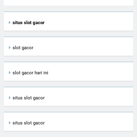
situs slot gacor
slot gacor
slot gacor hari ini
situs slot gacor
situs slot gacor