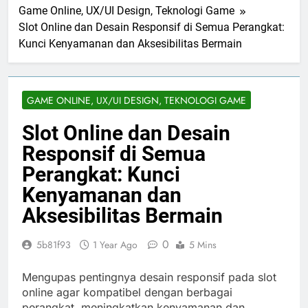
Game Online, UX/UI Design, Teknologi Game
Slot Online dan Desain Responsif di Semua Perangkat:
Kunci Kenyamanan dan Aksesibilitas Bermain
GAME ONLINE, UX/UI DESIGN, TEKNOLOGI GAME
Slot Online dan Desain
Responsif di Semua
Perangkat: Kunci
Kenyamanan dan
Aksesibilitas Bermain
0
5b81f93
1 Year Ago
5 Mins
Mengupas pentingnya desain responsif pada slot
online agar kompatibel dengan berbagai
perangkat, meningkatkan kenyamanan dan