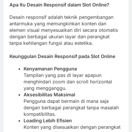
Apa Itu Desain Responsif dalam Slot Online?
Desain responsif adalah teknik pengembangan
antarmuka yang memungkinkan konten dan
elemen visual menyesuaikan diri secara otomatis
dengan berbagai ukuran layar dan perangkat
tanpa kehilangan fungsi atau estetika.
Keunggulan Desain Responsif pada Slot Online
Kenyamanan Pengguna
Tampilan yang pas di layar apapun
menghindari zoom dan scroll horizontal
yang mengganggu.
Aksesibilitas Maksimal
Pengguna dapat bermain di mana saja
dengan berbagai perangkat tanpa masalah
kompatibilitas.
Loading Lebih Efisien
Konten yang disesuaikan dengan perangkat