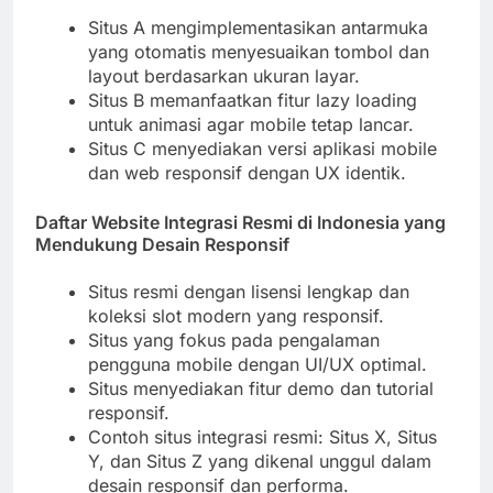
Situs A mengimplementasikan antarmuka
yang otomatis menyesuaikan tombol dan
layout berdasarkan ukuran layar.
Situs B memanfaatkan fitur lazy loading
untuk animasi agar mobile tetap lancar.
Situs C menyediakan versi aplikasi mobile
dan web responsif dengan UX identik.
Daftar Website Integrasi Resmi di Indonesia yang
Mendukung Desain Responsif
Situs resmi dengan lisensi lengkap dan
koleksi slot modern yang responsif.
Situs yang fokus pada pengalaman
pengguna mobile dengan UI/UX optimal.
Situs menyediakan fitur demo dan tutorial
responsif.
Contoh situs integrasi resmi: Situs X, Situs
Y, dan Situs Z yang dikenal unggul dalam
desain responsif dan performa.