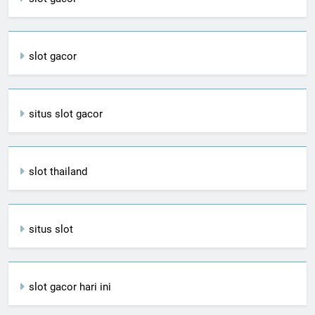
slot gacor
situs slot gacor
slot thailand
situs slot
slot gacor hari ini