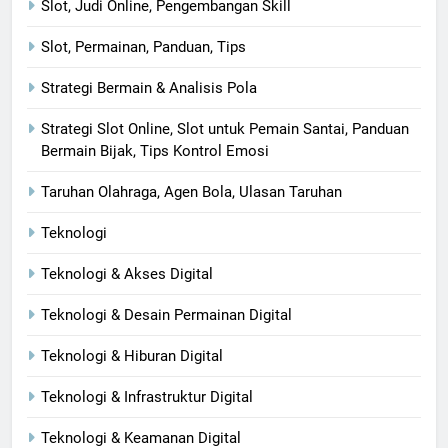
Slot, Judi Online, Pengembangan Skill
Slot, Permainan, Panduan, Tips
Strategi Bermain & Analisis Pola
Strategi Slot Online, Slot untuk Pemain Santai, Panduan
Bermain Bijak, Tips Kontrol Emosi
Taruhan Olahraga, Agen Bola, Ulasan Taruhan
Teknologi
Teknologi & Akses Digital
Teknologi & Desain Permainan Digital
Teknologi & Hiburan Digital
Teknologi & Infrastruktur Digital
Teknologi & Keamanan Digital