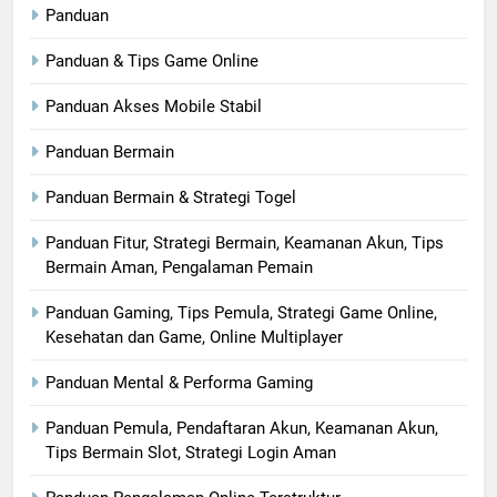
Panduan
Panduan & Tips Game Online
Panduan Akses Mobile Stabil
Panduan Bermain
Panduan Bermain & Strategi Togel
Panduan Fitur, Strategi Bermain, Keamanan Akun, Tips
Bermain Aman, Pengalaman Pemain
Panduan Gaming, Tips Pemula, Strategi Game Online,
Kesehatan dan Game, Online Multiplayer
Panduan Mental & Performa Gaming
Panduan Pemula, Pendaftaran Akun, Keamanan Akun,
Tips Bermain Slot, Strategi Login Aman