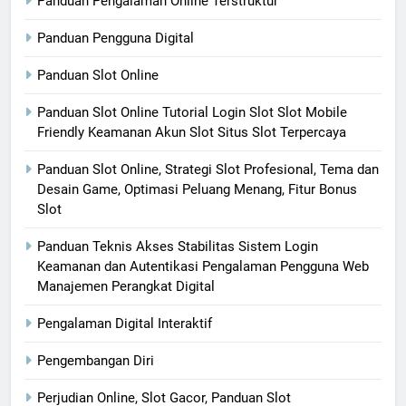
Panduan Pengalaman Online Terstruktur
Panduan Pengguna Digital
Panduan Slot Online
Panduan Slot Online Tutorial Login Slot Slot Mobile
Friendly Keamanan Akun Slot Situs Slot Terpercaya
Panduan Slot Online, Strategi Slot Profesional, Tema dan
Desain Game, Optimasi Peluang Menang, Fitur Bonus
Slot
Panduan Teknis Akses Stabilitas Sistem Login
Keamanan dan Autentikasi Pengalaman Pengguna Web
Manajemen Perangkat Digital
Pengalaman Digital Interaktif
Pengembangan Diri
Perjudian Online, Slot Gacor, Panduan Slot