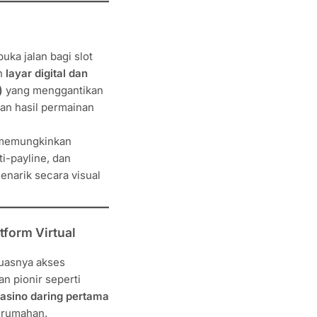
uka jalan bagi slot
an
layar digital dan
)
yang menggantikan
an hasil permainan
a memungkinkan
i-payline, dan
enarik secara visual
tform Virtual
uasnya akses
an pionir seperti
kasino daring pertama
 rumahan.