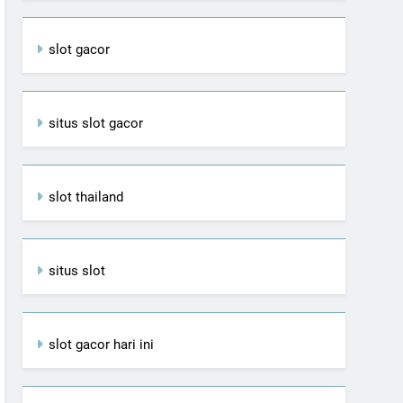
slot gacor
situs slot gacor
slot thailand
situs slot
slot gacor hari ini