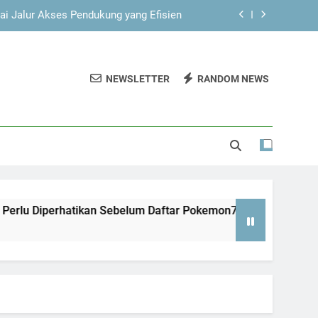
gai Jalur Akses Pendukung yang Efisien
perhatikan Sebelum Daftar Pokemon787
gai Bagian dari Layanan Digital Modern
NEWSLETTER
RANDOM NEWS
hindari Kesalahan Saat Lebah4D Login
re. Toko Online Untuk Kebutuhan Harian Anda.
gai Jalur Akses Pendukung yang Efisien
perhatikan Sebelum Daftar Pokemon787
gai Bagian dari Layanan Digital Modern
rhatikan Sebelum Daftar Pokemon787
Kaya787 Link Alte
3 Months Ago