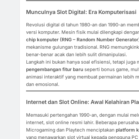
Munculnya Slot Digital: Era Komputerisasi
Revolusi digital di tahun 1980-an dan 1990-an memb
versi komputer. Mesin fisik mulai dilengkapi deng
chip komputer (RNG – Random Number Generator
mekanisme gulungan tradisional. RNG memungkink
benar-benar acak dan lebih sulit dimanipulasi.
Langkah ini bukan hanya soal efisiensi, tetapi jug
pengembangan fitur baru
seperti bonus game, mult
animasi interaktif yang membuat permainan lebih m
dan emosional.
Internet dan Slot Online: Awal Kelahiran Pla
Memasuki pertengahan 1990-an, dengan mulai mel
internet, slot online resmi lahir. Beberapa perusaha
Microgaming dan Playtech menciptakan
platform 
yang menawarkan slot virtual kepada pengguna PC