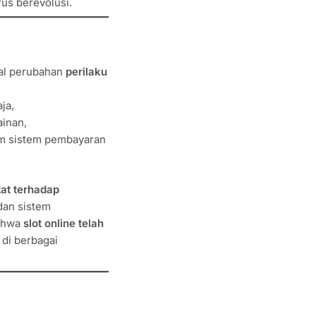
us berevolusi.
soal perubahan
perilaku
ja,
inan,
am sistem pembayaran
at terhadap
 dan sistem
bahwa
slot online telah
di berbagai