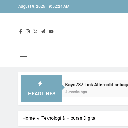
Skip
August 8, 2026
9:52:25 AM
to
content
Vel
Dapatkan P
ebah4D Login
Kaya787 Link Alternatif sebagai Jalur Aks
2 Months Ago
HEADLINES
Home
Teknologi & Hiburan Digital