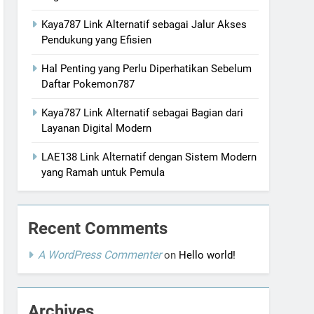
Kaya787 Link Alternatif sebagai Jalur Akses
Pendukung yang Efisien
Hal Penting yang Perlu Diperhatikan Sebelum
Daftar Pokemon787
Kaya787 Link Alternatif sebagai Bagian dari
Layanan Digital Modern
LAE138 Link Alternatif dengan Sistem Modern
yang Ramah untuk Pemula
Recent Comments
A WordPress Commenter
on
Hello world!
Archives