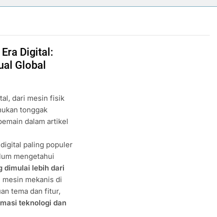
Era Digital:
ual Global
al, dari mesin fisik
emukan tonggak
pemain dalam artikel
digital paling populer
elum mengetahui
 dimulai lebih dari
i mesin mekanis di
an tema dan fitur,
masi teknologi dan