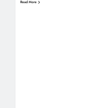
Read More