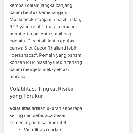
kembali dalam jangka panjang
dalam bentuk kemenangan.
Meski tidak menjamin hasil instan,
RTP yang relatif tinggi memang
memberi rasa lebih stabil bagi
pemain. Di sinilah lahir reputasi
bahwa Slot Gacor Thailand lebih
“bersahabat”. Pemain yang paham
konsep RTP biasanya lebih tenang
dalam mengelola ekspektasi
mereka.
Volatilitas: Tingkat Risiko
yang Terukur
Volatilitas
adalah ukuran seberapa
sering dan seberapa besar
kemenangan bisa diperoleh.
Volatilitas rendah: