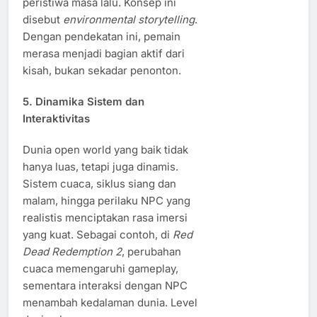
peristiwa masa lalu. Konsep ini
disebut
environmental storytelling
.
Dengan pendekatan ini, pemain
merasa menjadi bagian aktif dari
kisah, bukan sekadar penonton.
5. Dinamika Sistem dan
Interaktivitas
Dunia open world yang baik tidak
hanya luas, tetapi juga dinamis.
Sistem cuaca, siklus siang dan
malam, hingga perilaku NPC yang
realistis menciptakan rasa imersi
yang kuat. Sebagai contoh, di
Red
Dead Redemption 2
, perubahan
cuaca memengaruhi gameplay,
sementara interaksi dengan NPC
menambah kedalaman dunia. Level