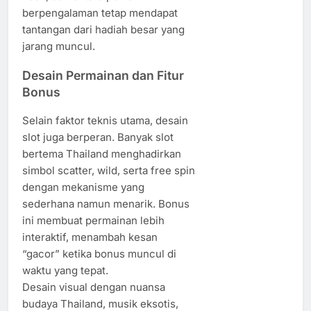
berpengalaman tetap mendapat
tantangan dari hadiah besar yang
jarang muncul.
Desain Permainan dan Fitur
Bonus
Selain faktor teknis utama, desain
slot juga berperan. Banyak slot
bertema Thailand menghadirkan
simbol scatter, wild, serta free spin
dengan mekanisme yang
sederhana namun menarik. Bonus
ini membuat permainan lebih
interaktif, menambah kesan
“gacor” ketika bonus muncul di
waktu yang tepat.
Desain visual dengan nuansa
budaya Thailand, musik eksotis,