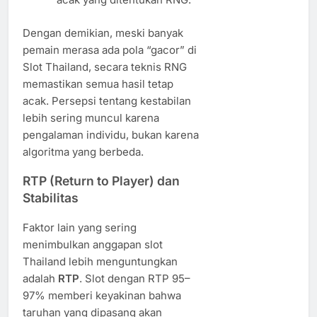
Dengan demikian, meski banyak
pemain merasa ada pola “gacor” di
Slot Thailand, secara teknis RNG
memastikan semua hasil tetap
acak. Persepsi tentang kestabilan
lebih sering muncul karena
pengalaman individu, bukan karena
algoritma yang berbeda.
RTP (Return to Player) dan
Stabilitas
Faktor lain yang sering
menimbulkan anggapan slot
Thailand lebih menguntungkan
adalah
RTP
. Slot dengan RTP 95–
97% memberi keyakinan bahwa
taruhan yang dipasang akan