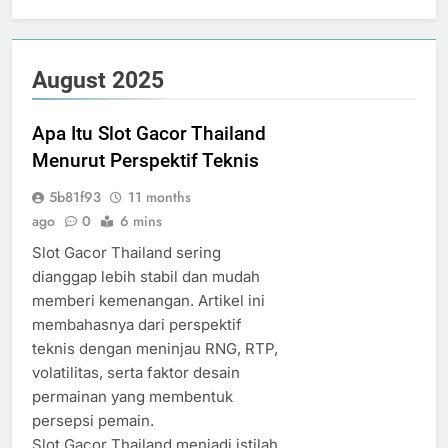
August 2025
Apa Itu Slot Gacor Thailand
Menurut Perspektif Teknis
5b81f93
11 months
ago
0
6 mins
Slot Gacor Thailand sering
dianggap lebih stabil dan mudah
memberi kemenangan. Artikel ini
membahasnya dari perspektif
teknis dengan meninjau RNG, RTP,
volatilitas, serta faktor desain
permainan yang membentuk
persepsi pemain.
Slot Gacor Thailand menjadi istilah