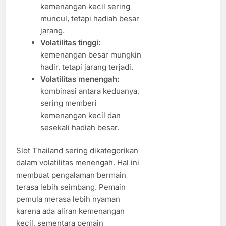
kemenangan kecil sering
muncul, tetapi hadiah besar
jarang.
Volatilitas tinggi:
kemenangan besar mungkin
hadir, tetapi jarang terjadi.
Volatilitas menengah:
kombinasi antara keduanya,
sering memberi
kemenangan kecil dan
sesekali hadiah besar.
Slot Thailand sering dikategorikan
dalam volatilitas menengah. Hal ini
membuat pengalaman bermain
terasa lebih seimbang. Pemain
pemula merasa lebih nyaman
karena ada aliran kemenangan
kecil, sementara pemain