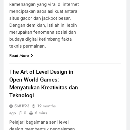
kemenangan yang viral di internet
menciptakan asosiasi kuat antara
situs gacor dan jackpot besar.
Dengan demikian, istilah ini lebih
merupakan fenomena sosial dan
budaya digital ketimbang fakta
teknis permainan.
Read More
The Art of Level Design in
Open World Games:
Menyatukan Kreativitas dan
Teknologi
5b81f93
12 months
ago
0
6 mins
Pelajari bagaimana seni level
design membentuk pengalaman