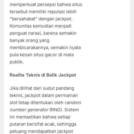
memperkuat persepsi bahwa situs
tersebut memiliki reputasi lebih
“bersahabat” dengan jackpot.
Komunitas kemudian menjadi
penguat narasi, karena semakin
banyak orang yang
membicarakannya, semakin nyata
pula kesan situs gacor di mata
publik.
Realita Teknis di Balik Jackpot
Jika dilihat dari sudut pandang
teknis, jackpot dalam permainan
slot tetap ditentukan oleh
random
number generator
(RNG). Sistem
ini memastikan bahwa setiap
putaran bersifat acak, sehingga
peluang mendapatkan jackpot