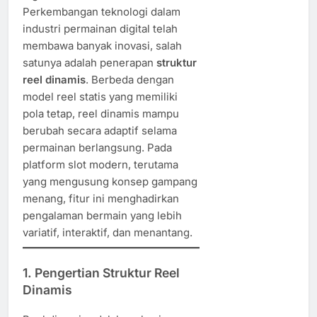
Perkembangan teknologi dalam
industri permainan digital telah
membawa banyak inovasi, salah
satunya adalah penerapan
struktur
reel dinamis
. Berbeda dengan
model reel statis yang memiliki
pola tetap, reel dinamis mampu
berubah secara adaptif selama
permainan berlangsung. Pada
platform slot modern, terutama
yang mengusung konsep gampang
menang, fitur ini menghadirkan
pengalaman bermain yang lebih
variatif, interaktif, dan menantang.
1. Pengertian Struktur Reel
Dinamis