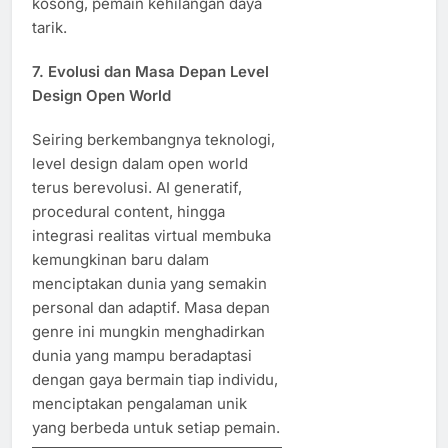
kosong, pemain kehilangan daya
tarik.
7. Evolusi dan Masa Depan Level
Design Open World
Seiring berkembangnya teknologi,
level design dalam open world
terus berevolusi. AI generatif,
procedural content, hingga
integrasi realitas virtual membuka
kemungkinan baru dalam
menciptakan dunia yang semakin
personal dan adaptif. Masa depan
genre ini mungkin menghadirkan
dunia yang mampu beradaptasi
dengan gaya bermain tiap individu,
menciptakan pengalaman unik
yang berbeda untuk setiap pemain.