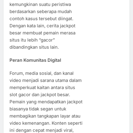
kemungkinan suatu peristiwa
berdasarkan seberapa mudah
contoh kasus tersebut diingat.
Dengan kata lain, cerita jackpot
besar membuat pemain merasa
situs itu lebih “gacor”
dibandingkan situs lain.
Peran Komunitas Digital
Forum, media sosial, dan kanal
video menjadi sarana utama dalam
memperkuat kaitan antara situs
slot gacor dan jackpot besar.
Pemain yang mendapatkan jackpot
biasanya tidak segan untuk
membagikan tangkapan layar atau
video kemenangan. Konten seperti
ini dengan cepat menjadi viral,