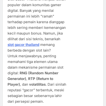
populer dalam komunitas gamer
digital. Banyak yang menilai
permainan ini lebih “ramah”
terhadap pemain karena dianggap
lebih sering memberi kemenangan
kecil maupun bonus. Namun, jika
dilihat dari sisi teknis, benarkah
slot gacor thailand
memang
berbeda dengan slot lain?
Untuk menjawabnya, penting
memahami tiga elemen utama
dalam mekanisme permainan slot
digital:
RNG (Random Number
Generator)
,
RTP (Return to
Player)
, dan
volatilitas
. Dari sinilah
reputasi “gacor” terbentuk, meski
sebagian besar sebenarnya lahir
dari persepsi pemain.