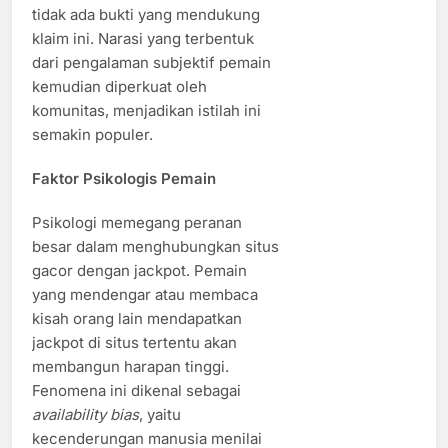
tidak ada bukti yang mendukung
klaim ini. Narasi yang terbentuk
dari pengalaman subjektif pemain
kemudian diperkuat oleh
komunitas, menjadikan istilah ini
semakin populer.
Faktor Psikologis Pemain
Psikologi memegang peranan
besar dalam menghubungkan situs
gacor dengan jackpot. Pemain
yang mendengar atau membaca
kisah orang lain mendapatkan
jackpot di situs tertentu akan
membangun harapan tinggi.
Fenomena ini dikenal sebagai
availability bias
, yaitu
kecenderungan manusia menilai