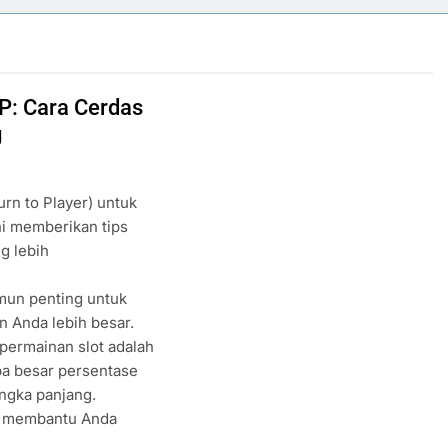
P: Cara Cerdas
g
urn to Player) untuk
i memberikan tips
g lebih
mun penting untuk
 Anda lebih besar.
 permainan slot adalah
a besar persentase
ngka panjang.
at membantu Anda