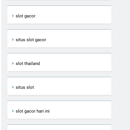
slot gacor
situs slot gacor
slot thailand
situs slot
slot gacor hari ini