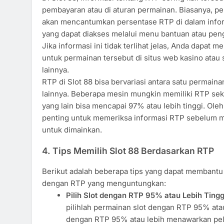
pembayaran atau di aturan permainan. Biasanya, 
akan mencantumkan persentase RTP di dalam info
yang dapat diakses melalui menu bantuan atau pen
Jika informasi ini tidak terlihat jelas, Anda dapat 
untuk permainan tersebut di situs web kasino atau
lainnya.
RTP di Slot 88 bisa bervariasi antara satu permai
lainnya. Beberapa mesin mungkin memiliki RTP sek
yang lain bisa mencapai 97% atau lebih tinggi. Oleh
penting untuk memeriksa informasi RTP sebelum m
untuk dimainkan.
4.
Tips Memilih Slot 88 Berdasarkan RTP
Berikut adalah beberapa tips yang dapat membantu
dengan RTP yang menguntungkan:
Pilih Slot dengan RTP 95% atau Lebih Tingg
pilihlah permainan slot dengan RTP 95% atau
dengan RTP 95% atau lebih menawarkan pelu