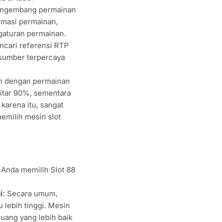
pengembang permainan
rmasi permainan,
gaturan permainan.
mencari referensi RTP
 sumber terpercaya
nan dengan permainan
itar 90%, sementara
 karena itu, sangat
emilih mesin slot
 Anda memilih Slot 88
i:
Secara umum,
 lebih tinggi. Mesin
ang yang lebih baik