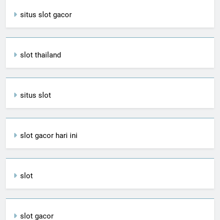
situs slot gacor
slot thailand
situs slot
slot gacor hari ini
slot
slot gacor