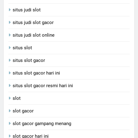
situs judi slot
situs judi slot gacor
situs judi slot online
situs slot
situs slot gacor
situs slot gacor hari ini
situs slot gacor resmi hari ini
slot
slot gacor
slot gacor gampang menang
slot gacor hari ini