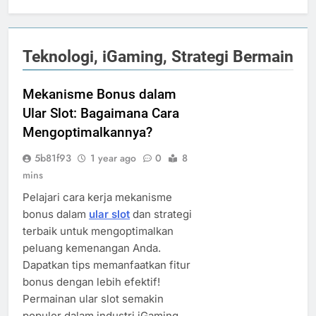
Teknologi, iGaming, Strategi Bermain
Mekanisme Bonus dalam
Ular Slot: Bagaimana Cara
Mengoptimalkannya?
5b81f93
1 year ago
0
8
mins
Pelajari cara kerja mekanisme
bonus dalam
ular slot
dan strategi
terbaik untuk mengoptimalkan
peluang kemenangan Anda.
Dapatkan tips memanfaatkan fitur
bonus dengan lebih efektif!
Permainan ular slot semakin
populer dalam industri iGaming