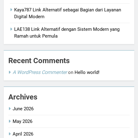
Kaya787 Link Alternatif sebagai Bagian dari Layanan
Digital Modern
LAE138 Link Alternatif dengan Sistem Modern yang
Ramah untuk Pemula
Recent Comments
A WordPress Commenter
on
Hello world!
Archives
June 2026
May 2026
April 2026