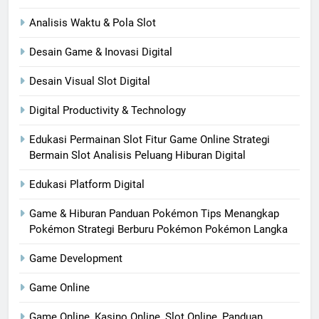
Analisis Waktu & Pola Slot
Desain Game & Inovasi Digital
Desain Visual Slot Digital
Digital Productivity & Technology
Edukasi Permainan Slot Fitur Game Online Strategi
Bermain Slot Analisis Peluang Hiburan Digital
Edukasi Platform Digital
Game & Hiburan Panduan Pokémon Tips Menangkap
Pokémon Strategi Berburu Pokémon Pokémon Langka
Game Development
Game Online
Game Online, Kasino Online, Slot Online, Panduan