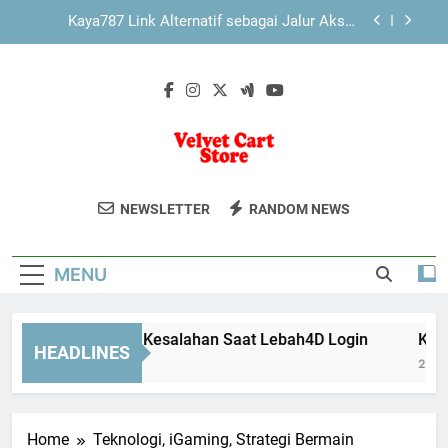
Skip
Hal Penting yang Perlu Diperhatikan Sebelum
to
Daftar Pokemon787
content
Kaya787 Link Alternatif sebagai Bagian dari
Layanan Digital Modern
Tips Menghindari Kesalahan Saat Lebah4D Login
Kaya787 Link Alternatif sebagai Jalur Akses
Pendukung yang Efisien
Velvet Cart
Dapatkan Produk Berkualitas Dengan
Hal Penting yang Perlu Diperhatikan Sebelum
NEWSLETTER
RANDOM NEWS
Daftar Pokemon787
Store
Harga Terjangkau Di Velvet Cart Store.
Kaya787 Link Alternatif sebagai Bagian dari
Toko Online Untuk Kebutuhan Harian
Layanan Digital Modern
MENU
Anda.
ips Menghindari Kesalahan Saat Lebah4D Login
Kaya787
HEADLINES
 Months Ago
2 Months
Home
Teknologi, iGaming, Strategi Bermain