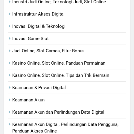
Industri Judi Online, Teknologi Judi, Slot Online
Infrastruktur Akses Digital
Inovasi Digital & Teknologi
Inovasi Game Slot
Judi Online, Slot Games, Fitur Bonus
Kasino Online, Slot Online, Panduan Permainan
Kasino Online, Slot Online, Tips dan Trik Bermain
Keamanan & Privasi Digital
Keamanan Akun
Keamanan Akun dan Perlindungan Data Digital
Keamanan Akun Digital, Perlindungan Data Pengguna,
Panduan Akses Online