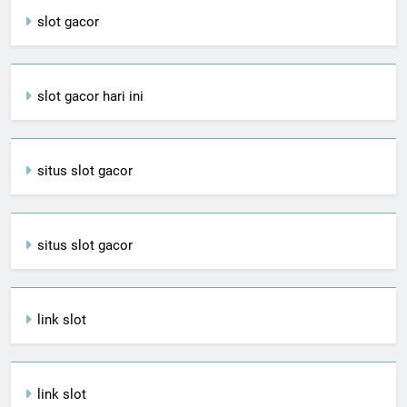
slot gacor
slot gacor hari ini
situs slot gacor
situs slot gacor
link slot
link slot