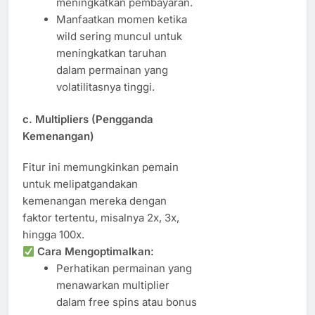
meningkatkan pembayaran.
Manfaatkan momen ketika
wild sering muncul untuk
meningkatkan taruhan
dalam permainan yang
volatilitasnya tinggi.
c. Multipliers (Pengganda
Kemenangan)
Fitur ini memungkinkan pemain
untuk melipatgandakan
kemenangan mereka dengan
faktor tertentu, misalnya 2x, 3x,
hingga 100x.
Cara Mengoptimalkan:
Perhatikan permainan yang
menawarkan multiplier
dalam free spins atau bonus