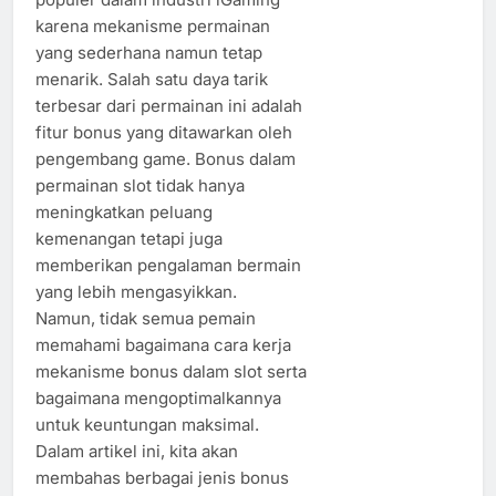
karena mekanisme permainan
yang sederhana namun tetap
menarik. Salah satu daya tarik
terbesar dari permainan ini adalah
fitur bonus yang ditawarkan oleh
pengembang game. Bonus dalam
permainan slot tidak hanya
meningkatkan peluang
kemenangan tetapi juga
memberikan pengalaman bermain
yang lebih mengasyikkan.
Namun, tidak semua pemain
memahami bagaimana cara kerja
mekanisme bonus dalam slot serta
bagaimana mengoptimalkannya
untuk keuntungan maksimal.
Dalam artikel ini, kita akan
membahas berbagai jenis bonus