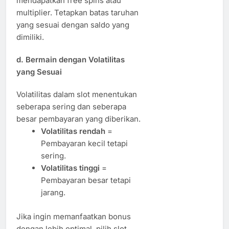
mendapatkan free spins atau
multiplier. Tetapkan batas taruhan
yang sesuai dengan saldo yang
dimiliki.
d. Bermain dengan Volatilitas
yang Sesuai
Volatilitas dalam slot menentukan
seberapa sering dan seberapa
besar pembayaran yang diberikan.
Volatilitas rendah
=
Pembayaran kecil tetapi
sering.
Volatilitas tinggi
=
Pembayaran besar tetapi
jarang.
Jika ingin memanfaatkan bonus
dengan lebih optimal, pilih slot