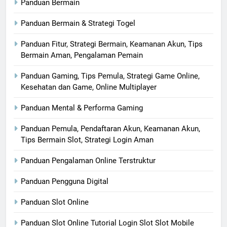
Panduan Bermain
Panduan Bermain & Strategi Togel
Panduan Fitur, Strategi Bermain, Keamanan Akun, Tips
Bermain Aman, Pengalaman Pemain
Panduan Gaming, Tips Pemula, Strategi Game Online,
Kesehatan dan Game, Online Multiplayer
Panduan Mental & Performa Gaming
Panduan Pemula, Pendaftaran Akun, Keamanan Akun,
Tips Bermain Slot, Strategi Login Aman
Panduan Pengalaman Online Terstruktur
Panduan Pengguna Digital
Panduan Slot Online
Panduan Slot Online Tutorial Login Slot Slot Mobile