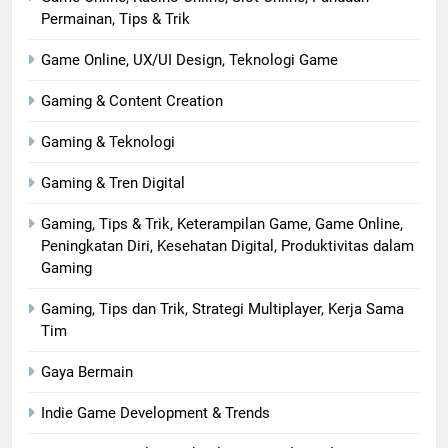
Permainan, Tips & Trik
Game Online, UX/UI Design, Teknologi Game
Gaming & Content Creation
Gaming & Teknologi
Gaming & Tren Digital
Gaming, Tips & Trik, Keterampilan Game, Game Online,
Peningkatan Diri, Kesehatan Digital, Produktivitas dalam
Gaming
Gaming, Tips dan Trik, Strategi Multiplayer, Kerja Sama
Tim
Gaya Bermain
Indie Game Development & Trends