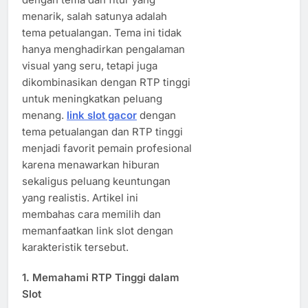
menarik, salah satunya adalah
tema petualangan. Tema ini tidak
hanya menghadirkan pengalaman
visual yang seru, tetapi juga
dikombinasikan dengan RTP tinggi
untuk meningkatkan peluang
menang.
link slot gacor
dengan
tema petualangan dan RTP tinggi
menjadi favorit pemain profesional
karena menawarkan hiburan
sekaligus peluang keuntungan
yang realistis. Artikel ini
membahas cara memilih dan
memanfaatkan link slot dengan
karakteristik tersebut.
1. Memahami RTP Tinggi dalam
Slot