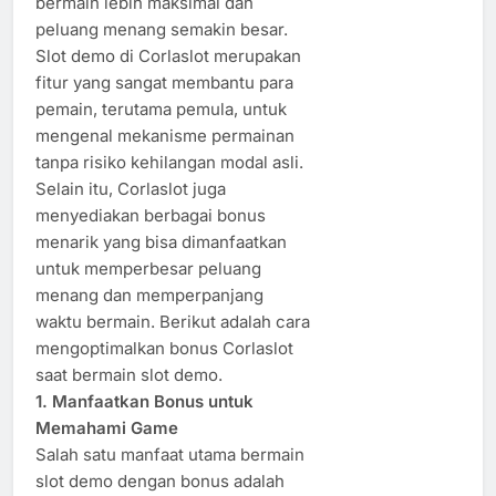
bermain lebih maksimal dan
peluang menang semakin besar.
Slot demo di Corlaslot merupakan
fitur yang sangat membantu para
pemain, terutama pemula, untuk
mengenal mekanisme permainan
tanpa risiko kehilangan modal asli.
Selain itu, Corlaslot juga
menyediakan berbagai bonus
menarik yang bisa dimanfaatkan
untuk memperbesar peluang
menang dan memperpanjang
waktu bermain. Berikut adalah cara
mengoptimalkan bonus Corlaslot
saat bermain slot demo.
1. Manfaatkan Bonus untuk
Memahami Game
Salah satu manfaat utama bermain
slot demo dengan bonus adalah