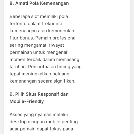
8. Amati Pola Kemenangan
Beberapa slot memiliki pola
tertentu dalam frekuensi
kemenangan atau kemunculan
fitur bonus. Pemain profesional
sering mengamati riwayat
permainan untuk mengenali
momen terbaik dalam memasang
taruhan. Pemanfaatan timing yang
tepat meningkatkan peluang
kemenangan secara signifikan.
9. Pilih Situs Responsif dan
Mobile-Friendly
Akses yang nyaman melalui
desktop maupun mobile penting
agar pemain dapat fokus pada