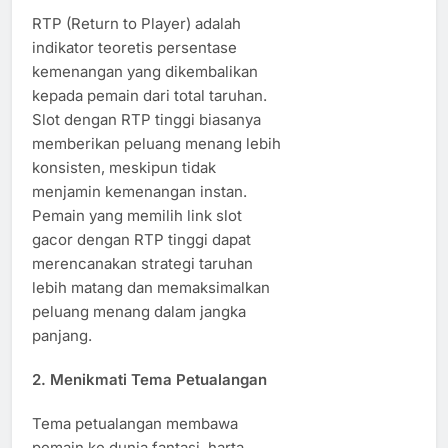
RTP (Return to Player) adalah
indikator teoretis persentase
kemenangan yang dikembalikan
kepada pemain dari total taruhan.
Slot dengan RTP tinggi biasanya
memberikan peluang menang lebih
konsisten, meskipun tidak
menjamin kemenangan instan.
Pemain yang memilih link slot
gacor dengan RTP tinggi dapat
merencanakan strategi taruhan
lebih matang dan memaksimalkan
peluang menang dalam jangka
panjang.
2. Menikmati Tema Petualangan
Tema petualangan membawa
pemain ke dunia fantasi, harta