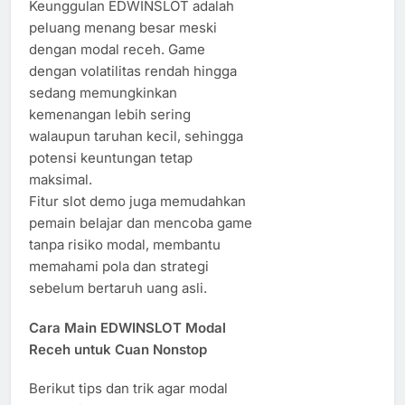
Keunggulan EDWINSLOT adalah
peluang menang besar meski
dengan modal receh. Game
dengan volatilitas rendah hingga
sedang memungkinkan
kemenangan lebih sering
walaupun taruhan kecil, sehingga
potensi keuntungan tetap
maksimal.
Fitur slot demo juga memudahkan
pemain belajar dan mencoba game
tanpa risiko modal, membantu
memahami pola dan strategi
sebelum bertaruh uang asli.
Cara Main EDWINSLOT Modal
Receh untuk Cuan Nonstop
Berikut tips dan trik agar modal