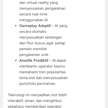
dan virtual reality yang
menyesuaikan pengalaman
secara real-time
menggunakan AI.
Gameplay Adaptif
– AI yang
secara otomatis
menyesuaikan tantangan
dan fitur bonus agar setiap
pemain memiliki
pengalaman unik.
Analitik Prediktif
– AI dapat
membantu operator kasino
memahami tren popularitas
tema slot dan menyesuaikan
portofolio permainan.
Teknologi ini menjadikan slot lebih
interaktif, aman, dan menghibur,
sekaligus memberikan operator