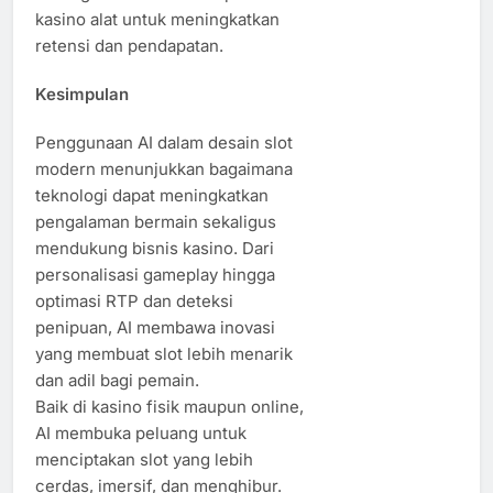
kasino alat untuk meningkatkan
retensi dan pendapatan.
Kesimpulan
Penggunaan AI dalam desain slot
modern menunjukkan bagaimana
teknologi dapat meningkatkan
pengalaman bermain sekaligus
mendukung bisnis kasino. Dari
personalisasi gameplay hingga
optimasi RTP dan deteksi
penipuan, AI membawa inovasi
yang membuat slot lebih menarik
dan adil bagi pemain.
Baik di kasino fisik maupun online,
AI membuka peluang untuk
menciptakan slot yang lebih
cerdas, imersif, dan menghibur.