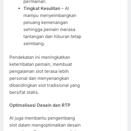
permainan.
Tingkat Kesulitan
– AI
mampu menyeimbangkan
peluang kemenangan
sehingga pemain merasa
tantangan dan hiburan tetap
seimbang.
Pendekatan ini meningkatkan
keterlibatan pemain, membuat
pengalaman slot terasa lebih
personal dan menyenangkan
dibandingkan slot tradisional yang
bersifat statis.
Optimalisasi Desain dan RTP
AI juga membantu pengembang
slot dalam mengoptimalkan desain