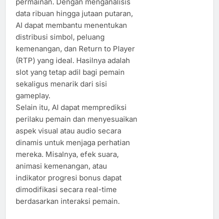
permainan. Dengan menganalisis
data ribuan hingga jutaan putaran,
AI dapat membantu menentukan
distribusi simbol, peluang
kemenangan, dan Return to Player
(RTP) yang ideal. Hasilnya adalah
slot yang tetap adil bagi pemain
sekaligus menarik dari sisi
gameplay.
Selain itu, AI dapat memprediksi
perilaku pemain dan menyesuaikan
aspek visual atau audio secara
dinamis untuk menjaga perhatian
mereka. Misalnya, efek suara,
animasi kemenangan, atau
indikator progresi bonus dapat
dimodifikasi secara real-time
berdasarkan interaksi pemain.