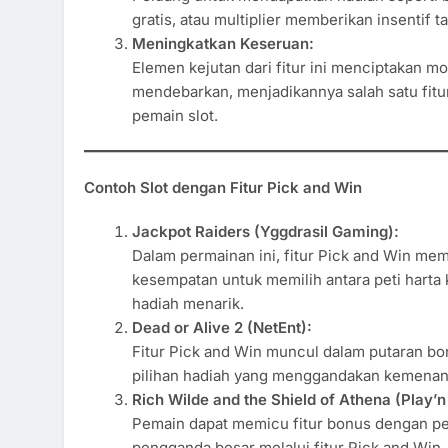
gratis, atau multiplier memberikan insentif 
Meningkatkan Keseruan:
Elemen kejutan dari fitur ini menciptakan 
mendebarkan, menjadikannya salah satu fitur
pemain slot.
Contoh Slot dengan Fitur Pick and Win
Jackpot Raiders (Yggdrasil Gaming):
Dalam permainan ini, fitur Pick and Win me
kesempatan untuk memilih antara peti harta 
hadiah menarik.
Dead or Alive 2 (NetEnt):
Fitur Pick and Win muncul dalam putaran b
pilihan hadiah yang menggandakan kemenan
Rich Wilde and the Shield of Athena (Play’n
Pemain dapat memicu fitur bonus dengan p
pengganda besar melalui fitur Pick and Win.