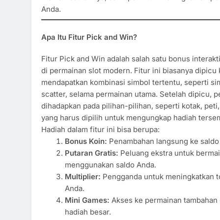
Anda.
Apa Itu Fitur Pick and Win?
Fitur Pick and Win adalah salah satu bonus interak
di permainan slot modern. Fitur ini biasanya dipicu
mendapatkan kombinasi simbol tertentu, seperti si
scatter, selama permainan utama. Setelah dipicu, 
dihadapkan pada pilihan-pilihan, seperti kotak, peti,
yang harus dipilih untuk mengungkap hadiah terse
Hadiah dalam fitur ini bisa berupa:
Bonus Koin:
Penambahan langsung ke saldo
Putaran Gratis:
Peluang ekstra untuk bermai
menggunakan saldo Anda.
Multiplier:
Pengganda untuk meningkatkan t
Anda.
Mini Games:
Akses ke permainan tambahan 
hadiah besar.