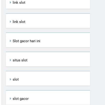
link slot
link slot
Slot gacor hari ini
situs slot
slot
slot gacor