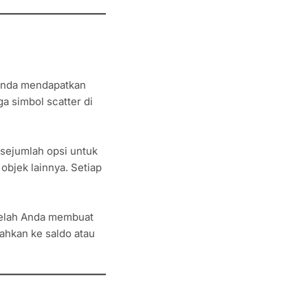
 Anda mendapatkan
ga simbol scatter di
n sejumlah opsi untuk
 objek lainnya. Setiap
telah Anda membuat
bahkan ke saldo atau