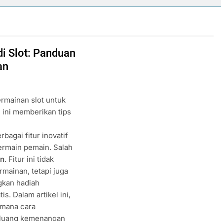
di Slot: Panduan
an
ermainan slot untuk
ini memberikan tips
agai fitur inovatif
rmain pemain. Salah
in
. Fitur ini tidak
mainan, tetapi juga
kan hadiah
s. Dalam artikel ini,
aimana cara
eluang kemenangan