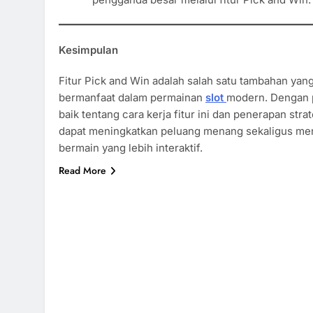
Kesimpulan
Fitur Pick and Win adalah salah satu tambahan yan
bermanfaat dalam permainan
slot
modern. Dengan
baik tentang cara kerja fitur ini dan penerapan stra
dapat meningkatkan peluang menang sekaligus me
bermain yang lebih interaktif.
Read More