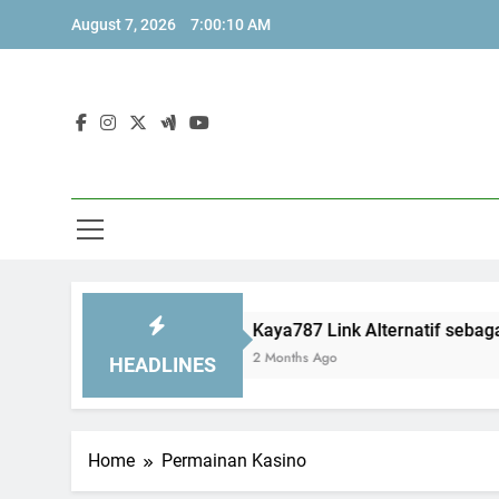
Skip
August 7, 2026
7:00:11 AM
to
content
Vel
Dapatkan P
ebah4D Login
Kaya787 Link Alternatif sebagai Jalur Aks
2 Months Ago
HEADLINES
Home
Permainan Kasino