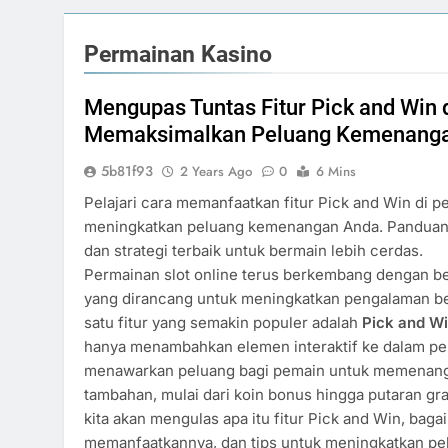
Permainan Kasino
Mengupas Tuntas Fitur Pick and Win 
Memaksimalkan Peluang Kemenang
5b81f93
2 Years Ago
0
6 Mins
Pelajari cara memanfaatkan fitur Pick and Win di p
meningkatkan peluang kemenangan Anda. Panduan 
dan strategi terbaik untuk bermain lebih cerdas.
Permainan slot online terus berkembang dengan berb
yang dirancang untuk meningkatkan pengalaman be
satu fitur yang semakin populer adalah
Pick and W
hanya menambahkan elemen interaktif ke dalam per
menawarkan peluang bagi pemain untuk memenang
tambahan, mulai dari koin bonus hingga putaran grati
kita akan mengulas apa itu fitur Pick and Win, bag
memanfaatkannya, dan tips untuk meningkatkan p