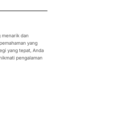
g menarik dan
 pemahaman yang
tegi yang tepat, Anda
nikmati pengalaman