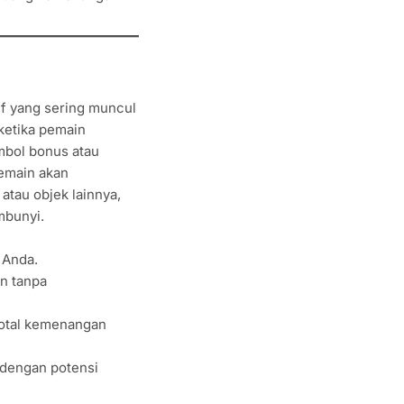
tif yang sering muncul
 ketika pemain
mbol bonus atau
pemain akan
 atau objek lainnya,
mbunyi.
 Anda.
n tanpa
otal kemenangan
dengan potensi