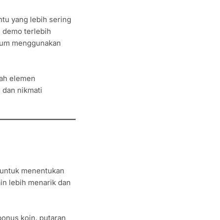
ntu yang lebih sering
 demo terlebih
elum menggunakan
bah elemen
 dan nikmati
n untuk menentukan
n lebih menarik dan
onus koin, putaran