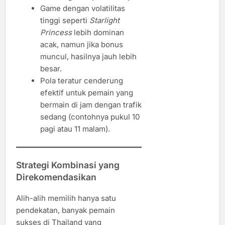
Game dengan volatilitas
tinggi seperti
Starlight
Princess
lebih dominan
acak, namun jika bonus
muncul, hasilnya jauh lebih
besar.
Pola teratur cenderung
efektif untuk pemain yang
bermain di jam dengan trafik
sedang (contohnya pukul 10
pagi atau 11 malam).
Strategi Kombinasi yang
Direkomendasikan
Alih-alih memilih hanya satu
pendekatan, banyak pemain
sukses di Thailand yang