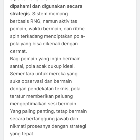
dipahami dan digunakan secara
strategis
. Sistem memang
berbasis RNG, namun aktivitas
pemain, waktu bermain, dan ritme
spin terkadang menciptakan pola-
pola yang bisa dikenali dengan
cermat.
Bagi pemain yang ingin bermain
santai, pola acak cukup ideal.
Sementara untuk mereka yang
suka observasi dan bermain
dengan pendekatan teknis, pola
teratur memberikan peluang
mengoptimalkan sesi bermain.
Yang paling penting, tetap bermain
secara bertanggung jawab dan
nikmati prosesnya dengan strategi
yang tepat.