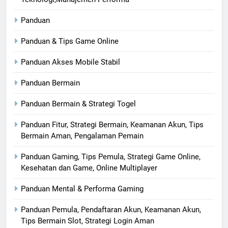
Panduan
Panduan & Tips Game Online
Panduan Akses Mobile Stabil
Panduan Bermain
Panduan Bermain & Strategi Togel
Panduan Fitur, Strategi Bermain, Keamanan Akun, Tips
Bermain Aman, Pengalaman Pemain
Panduan Gaming, Tips Pemula, Strategi Game Online,
Kesehatan dan Game, Online Multiplayer
Panduan Mental & Performa Gaming
Panduan Pemula, Pendaftaran Akun, Keamanan Akun,
Tips Bermain Slot, Strategi Login Aman