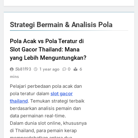
Strategi Bermain & Analisis Pola
Pola Acak vs Pola Teratur di
Slot Gacor Thailand: Mana
yang Lebih Menguntungkan?
5b81f93
1 year ago
0
6
mins
Pelajari perbedaan pola acak dan
pola teratur dalam
slot gacor
thailand
. Temukan strategi terbaik
berdasarkan analisis pemain dan
data permainan real-time.
Dalam dunia slot online, khususnya
di Thailand, para pemain kerap
memperdebatkan antara dua