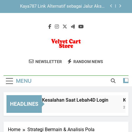
Skip
Hal Penting yang Perlu Diperhatikan Sebelum
to
Daftar Pokemon787
content
Kaya787 Link Alternatif sebagai Bagian dari
Layanan Digital Modern
Tips Menghindari Kesalahan Saat Lebah4D Login
Kaya787 Link Alternatif sebagai Jalur Akses
Pendukung yang Efisien
Velvet Cart
Dapatkan Produk Berkualitas Dengan
Hal Penting yang Perlu Diperhatikan Sebelum
NEWSLETTER
RANDOM NEWS
Daftar Pokemon787
Store
Harga Terjangkau Di Velvet Cart Store.
Kaya787 Link Alternatif sebagai Bagian dari
Toko Online Untuk Kebutuhan Harian
Layanan Digital Modern
MENU
Anda.
ps Menghindari Kesalahan Saat Lebah4D Login
Kaya787
HEADLINES
Months Ago
2 Months 
Home
Strategi Bermain & Analisis Pola