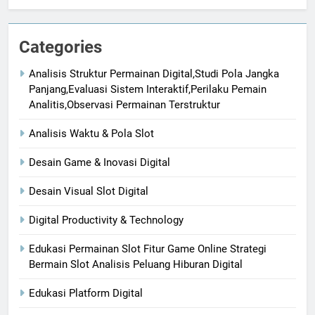
Categories
Analisis Struktur Permainan Digital,Studi Pola Jangka
Panjang,Evaluasi Sistem Interaktif,Perilaku Pemain
Analitis,Observasi Permainan Terstruktur
Analisis Waktu & Pola Slot
Desain Game & Inovasi Digital
Desain Visual Slot Digital
Digital Productivity & Technology
Edukasi Permainan Slot Fitur Game Online Strategi
Bermain Slot Analisis Peluang Hiburan Digital
Edukasi Platform Digital