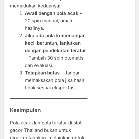
memadukan keduanya:
Awali dengan pola acak
–
20 spin manual, amati
hasilnya.
Jika ada pola kemenangan
kecil beruntun, lanjutkan
dengan pendekatan teratur
– Tambah 30 spin otomatis
dan evaluasi.
Tetapkan batas
– Jangan
memaksakan pola jika hasil
tidak sesuai ekspektasi.
Kesimpulan
Pola acak dan pola teratur di slot
gacor Thailand bukan untuk
dipertentangkan, melainkan untuk