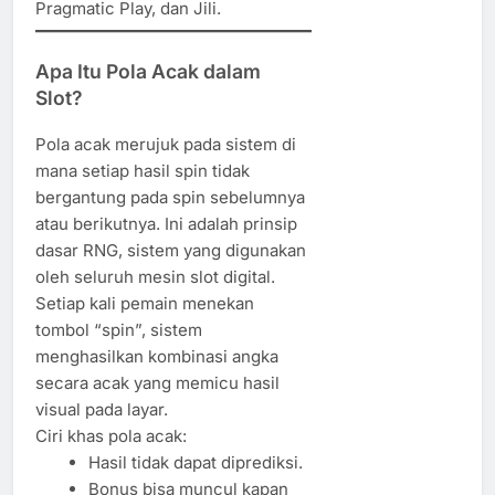
Pragmatic Play, dan Jili.
Apa Itu Pola Acak dalam
Slot?
Pola acak merujuk pada sistem di
mana setiap hasil spin tidak
bergantung pada spin sebelumnya
atau berikutnya. Ini adalah prinsip
dasar RNG, sistem yang digunakan
oleh seluruh mesin slot digital.
Setiap kali pemain menekan
tombol “spin”, sistem
menghasilkan kombinasi angka
secara acak yang memicu hasil
visual pada layar.
Ciri khas pola acak:
Hasil tidak dapat diprediksi.
Bonus bisa muncul kapan