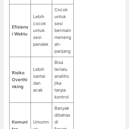
Cocok
Lebih
untuk
cocok
sesi
Efisiens
untuk
bermain
i Waktu
sesi
meneng
pendek
ah-
panjang
Bisa
Lebih
terlalu
Risiko
santai
analitis
Overthi
dan
jika
nking
acak
tanpa
kontrol
Banyak
dibahas
Komuni
Umumn
di
tas
ya
forum