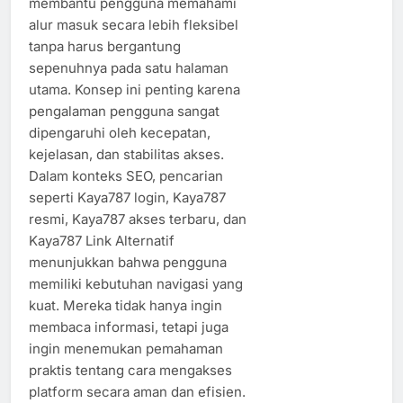
membantu pengguna memahami
alur masuk secara lebih fleksibel
tanpa harus bergantung
sepenuhnya pada satu halaman
utama. Konsep ini penting karena
pengalaman pengguna sangat
dipengaruhi oleh kecepatan,
kejelasan, dan stabilitas akses.
Dalam konteks SEO, pencarian
seperti Kaya787 login, Kaya787
resmi, Kaya787 akses terbaru, dan
Kaya787 Link Alternatif
menunjukkan bahwa pengguna
memiliki kebutuhan navigasi yang
kuat. Mereka tidak hanya ingin
membaca informasi, tetapi juga
ingin menemukan pemahaman
praktis tentang cara mengakses
platform secara aman dan efisien.