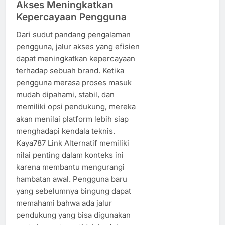
Akses Meningkatkan
Kepercayaan Pengguna
Dari sudut pandang pengalaman
pengguna, jalur akses yang efisien
dapat meningkatkan kepercayaan
terhadap sebuah brand. Ketika
pengguna merasa proses masuk
mudah dipahami, stabil, dan
memiliki opsi pendukung, mereka
akan menilai platform lebih siap
menghadapi kendala teknis.
Kaya787 Link Alternatif memiliki
nilai penting dalam konteks ini
karena membantu mengurangi
hambatan awal. Pengguna baru
yang sebelumnya bingung dapat
memahami bahwa ada jalur
pendukung yang bisa digunakan