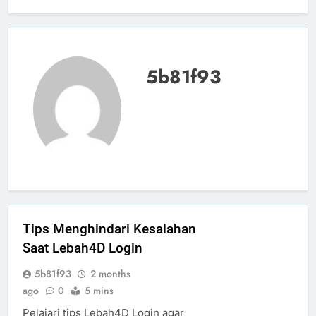
5b81f93
Tips Menghindari Kesalahan
Saat Lebah4D Login
5b81f93
2 months
ago
0
5 mins
Pelajari tips Lebah4D Login agar