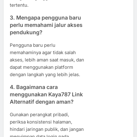
tertentu.
3. Mengapa pengguna baru
perlu memahami jalur akses
pendukung?
Pengguna baru perlu
memahaminya agar tidak salah
akses, lebih aman saat masuk, dan
dapat menggunakan platform
dengan langkah yang lebih jelas.
4. Bagaimana cara
menggunakan Kaya787 Link
Alternatif dengan aman?
Gunakan perangkat pribadi,
periksa konsistensi halaman,
hindari jaringan publik, dan jangan
menyimpan data login pada