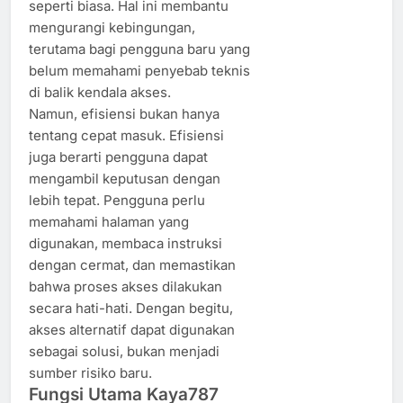
seperti biasa. Hal ini membantu
mengurangi kebingungan,
terutama bagi pengguna baru yang
belum memahami penyebab teknis
di balik kendala akses.
Namun, efisiensi bukan hanya
tentang cepat masuk. Efisiensi
juga berarti pengguna dapat
mengambil keputusan dengan
lebih tepat. Pengguna perlu
memahami halaman yang
digunakan, membaca instruksi
dengan cermat, dan memastikan
bahwa proses akses dilakukan
secara hati-hati. Dengan begitu,
akses alternatif dapat digunakan
sebagai solusi, bukan menjadi
sumber risiko baru.
Fungsi Utama Kaya787