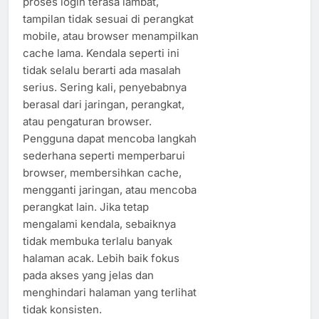
proses login terasa lambat,
tampilan tidak sesuai di perangkat
mobile, atau browser menampilkan
cache lama. Kendala seperti ini
tidak selalu berarti ada masalah
serius. Sering kali, penyebabnya
berasal dari jaringan, perangkat,
atau pengaturan browser.
Pengguna dapat mencoba langkah
sederhana seperti memperbarui
browser, membersihkan cache,
mengganti jaringan, atau mencoba
perangkat lain. Jika tetap
mengalami kendala, sebaiknya
tidak membuka terlalu banyak
halaman acak. Lebih baik fokus
pada akses yang jelas dan
menghindari halaman yang terlihat
tidak konsisten.