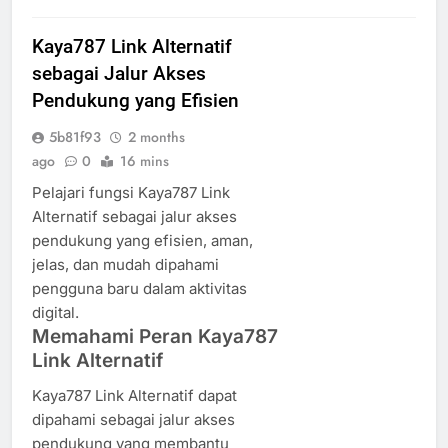
Kaya787 Link Alternatif
sebagai Jalur Akses
Pendukung yang Efisien
5b81f93
2 months
ago
0
16 mins
Pelajari fungsi Kaya787 Link
Alternatif sebagai jalur akses
pendukung yang efisien, aman,
jelas, dan mudah dipahami
pengguna baru dalam aktivitas
digital.
Memahami Peran Kaya787
Link Alternatif
Kaya787 Link Alternatif dapat
dipahami sebagai jalur akses
pendukung yang membantu