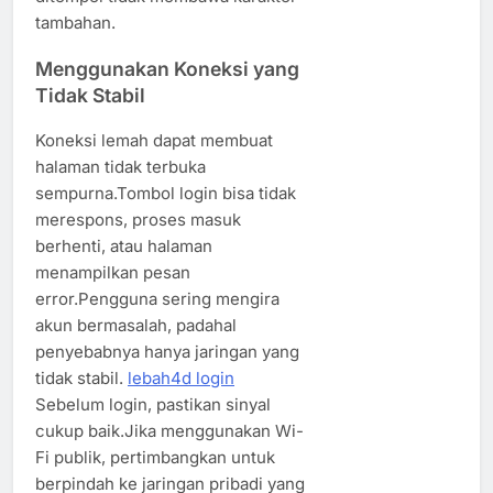
tambahan.
Menggunakan Koneksi yang
Tidak Stabil
Koneksi lemah dapat membuat
halaman tidak terbuka
sempurna.Tombol login bisa tidak
merespons, proses masuk
berhenti, atau halaman
menampilkan pesan
error.Pengguna sering mengira
akun bermasalah, padahal
penyebabnya hanya jaringan yang
tidak stabil.
lebah4d login
Sebelum login, pastikan sinyal
cukup baik.Jika menggunakan Wi-
Fi publik, pertimbangkan untuk
berpindah ke jaringan pribadi yang