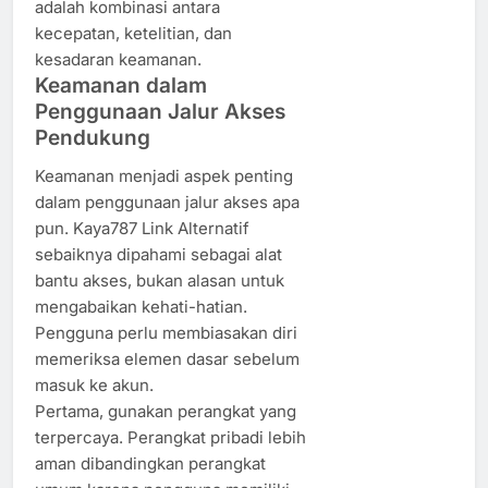
adalah kombinasi antara
kecepatan, ketelitian, dan
kesadaran keamanan.
Keamanan dalam
Penggunaan Jalur Akses
Pendukung
Keamanan menjadi aspek penting
dalam penggunaan jalur akses apa
pun. Kaya787 Link Alternatif
sebaiknya dipahami sebagai alat
bantu akses, bukan alasan untuk
mengabaikan kehati-hatian.
Pengguna perlu membiasakan diri
memeriksa elemen dasar sebelum
masuk ke akun.
Pertama, gunakan perangkat yang
terpercaya. Perangkat pribadi lebih
aman dibandingkan perangkat