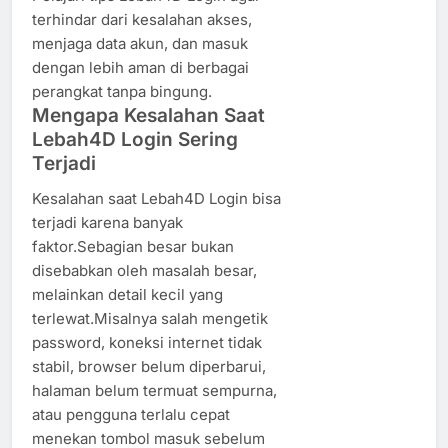
terhindar dari kesalahan akses,
menjaga data akun, dan masuk
dengan lebih aman di berbagai
perangkat tanpa bingung.
Mengapa Kesalahan Saat
Lebah4D Login Sering
Terjadi
Kesalahan saat Lebah4D Login bisa
terjadi karena banyak
faktor.Sebagian besar bukan
disebabkan oleh masalah besar,
melainkan detail kecil yang
terlewat.Misalnya salah mengetik
password, koneksi internet tidak
stabil, browser belum diperbarui,
halaman belum termuat sempurna,
atau pengguna terlalu cepat
menekan tombol masuk sebelum