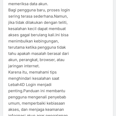
memeriksa data akun.
Bagi pengguna baru, proses login
sering terasa sederhana.Namun,
jika tidak dilakukan dengan teliti,
kesalahan kecil dapat membuat
akses gagal berulang kali.Ini bisa
menimbulkan kebingungan,
terutama ketika pengguna tidak
tahu apakah masalah berasal dari
akun, perangkat, browser, atau
jaringan internet.
Karena itu, memahami tips
menghindari kesalahan saat
Lebah4D Login menjadi
penting.Panduan ini membantu
pengguna mengenali penyebab
umum, memperbaiki kebiasaan
akses, dan menjaga keamanan
informasi akun agar pengalaman