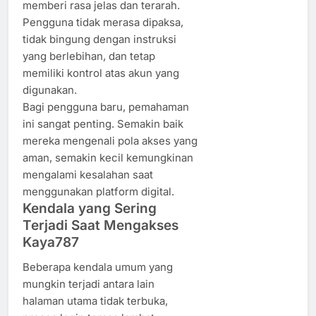
memberi rasa jelas dan terarah.
Pengguna tidak merasa dipaksa,
tidak bingung dengan instruksi
yang berlebihan, dan tetap
memiliki kontrol atas akun yang
digunakan.
Bagi pengguna baru, pemahaman
ini sangat penting. Semakin baik
mereka mengenali pola akses yang
aman, semakin kecil kemungkinan
mengalami kesalahan saat
menggunakan platform digital.
Kendala yang Sering
Terjadi Saat Mengakses
Kaya787
Beberapa kendala umum yang
mungkin terjadi antara lain
halaman utama tidak terbuka,