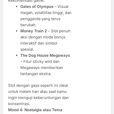
Rekomendasi game:
Gates of Olympus
– Visual
megah, volatilitas tinggi, dan
pengganda yang terus
berubah.
Money Train 2
– Slot penuh
aksi dengan mode bonus
interaktif dan simbol
spesial.
The Dog House Megaways
– Fitur sticky wild dan
Megaways memberikan
tantangan ekstra.
Slot dengan gaya seperti ini ideal
untuk malam hari atau saat kamu
ingin menguji keberuntungan dan
konsentrasi.
Mood 4: Nostalgia atau Tema