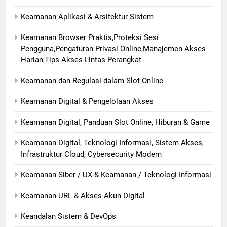
Keamanan Aplikasi & Arsitektur Sistem
Keamanan Browser Praktis,Proteksi Sesi
Pengguna,Pengaturan Privasi Online,Manajemen Akses
Harian,Tips Akses Lintas Perangkat
Keamanan dan Regulasi dalam Slot Online
Keamanan Digital & Pengelolaan Akses
Keamanan Digital, Panduan Slot Online, Hiburan & Game
Keamanan Digital, Teknologi Informasi, Sistem Akses,
Infrastruktur Cloud, Cybersecurity Modern
Keamanan Siber / UX & Keamanan / Teknologi Informasi
Keamanan URL & Akses Akun Digital
Keandalan Sistem & DevOps