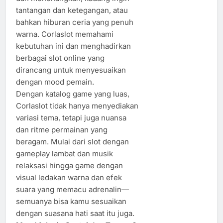
tantangan dan ketegangan, atau
bahkan hiburan ceria yang penuh
warna. Corlaslot memahami
kebutuhan ini dan menghadirkan
berbagai slot online yang
dirancang untuk menyesuaikan
dengan mood pemain.
Dengan katalog game yang luas,
Corlaslot tidak hanya menyediakan
variasi tema, tetapi juga nuansa
dan ritme permainan yang
beragam. Mulai dari slot dengan
gameplay lambat dan musik
relaksasi hingga game dengan
visual ledakan warna dan efek
suara yang memacu adrenalin—
semuanya bisa kamu sesuaikan
dengan suasana hati saat itu juga.