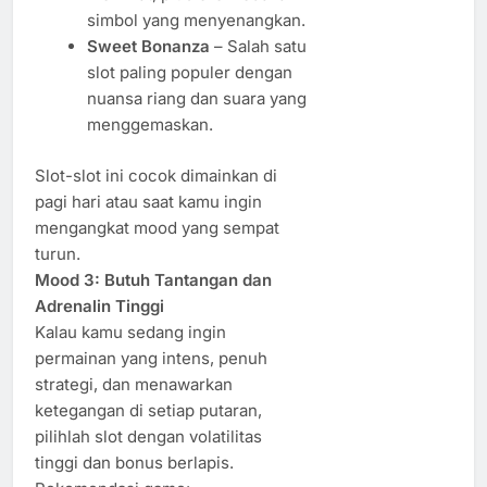
simbol yang menyenangkan.
Sweet Bonanza
– Salah satu
slot paling populer dengan
nuansa riang dan suara yang
menggemaskan.
Slot-slot ini cocok dimainkan di
pagi hari atau saat kamu ingin
mengangkat mood yang sempat
turun.
Mood 3: Butuh Tantangan dan
Adrenalin Tinggi
Kalau kamu sedang ingin
permainan yang intens, penuh
strategi, dan menawarkan
ketegangan di setiap putaran,
pilihlah slot dengan volatilitas
tinggi dan bonus berlapis.