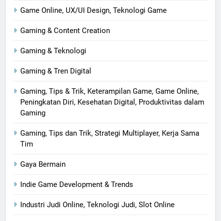
Game Online, UX/UI Design, Teknologi Game
Gaming & Content Creation
Gaming & Teknologi
Gaming & Tren Digital
Gaming, Tips & Trik, Keterampilan Game, Game Online,
Peningkatan Diri, Kesehatan Digital, Produktivitas dalam
Gaming
Gaming, Tips dan Trik, Strategi Multiplayer, Kerja Sama
Tim
Gaya Bermain
Indie Game Development & Trends
Industri Judi Online, Teknologi Judi, Slot Online