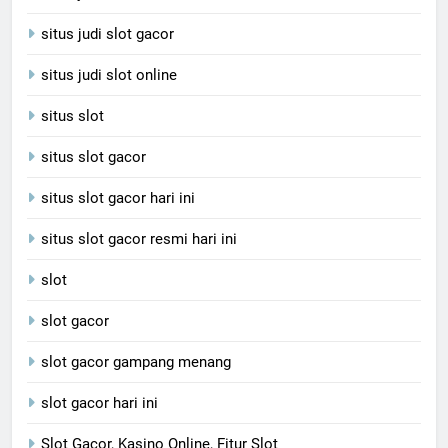
situs judi slot gacor
situs judi slot online
situs slot
situs slot gacor
situs slot gacor hari ini
situs slot gacor resmi hari ini
slot
slot gacor
slot gacor gampang menang
slot gacor hari ini
Slot Gacor, Kasino Online, Fitur Slot