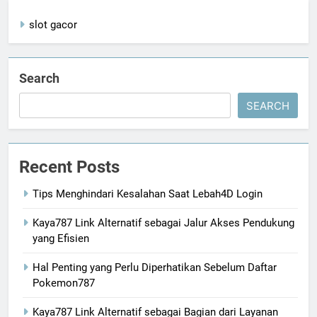
slot gacor
Search
SEARCH
Recent Posts
Tips Menghindari Kesalahan Saat Lebah4D Login
Kaya787 Link Alternatif sebagai Jalur Akses Pendukung
yang Efisien
Hal Penting yang Perlu Diperhatikan Sebelum Daftar
Pokemon787
Kaya787 Link Alternatif sebagai Bagian dari Layanan