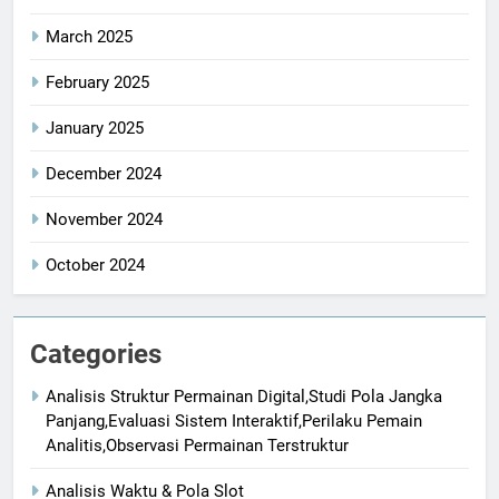
March 2025
February 2025
January 2025
December 2024
November 2024
October 2024
Categories
Analisis Struktur Permainan Digital,Studi Pola Jangka
Panjang,Evaluasi Sistem Interaktif,Perilaku Pemain
Analitis,Observasi Permainan Terstruktur
Analisis Waktu & Pola Slot