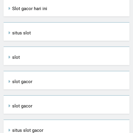
Slot gacor hari ini
situs slot
slot
slot gacor
slot gacor
situs slot gacor