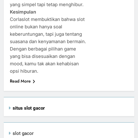
yang simpel tapi tetap menghibur.
Kesimpulan
Corlaslot membuktikan bahwa slot
online bukan hanya soal
keberuntungan, tapi juga tentang
suasana dan kenyamanan bermain.
Dengan berbagai pilihan game
yang bisa disesuaikan dengan
mood, kamu tak akan kehabisan
opsi hiburan.
Read More
situs slot gacor
slot gacor