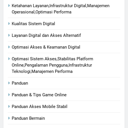
Ketahanan Layanan,Infrastruktur Digital,Manajemen
Operasional,Optimasi Performa
Kualitas Sistem Digital
Layanan Digital dan Akses Alternatif
Optimasi Akses & Keamanan Digital
Optimasi Sistem Akses,Stabilitas Platform
Online,Pengalaman Pengguna,Infrastruktur
Teknologi,Manajemen Performa
Panduan
Panduan & Tips Game Online
Panduan Akses Mobile Stabil
Panduan Bermain