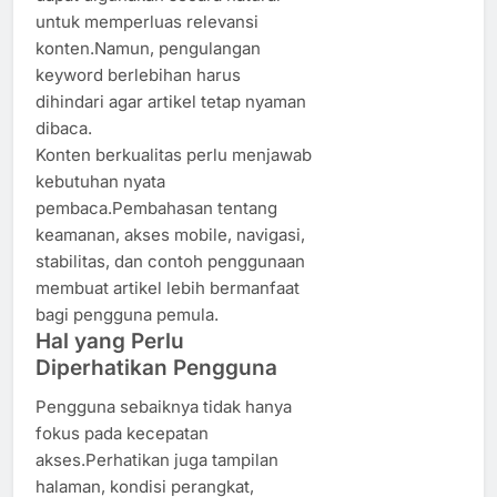
untuk memperluas relevansi
konten.Namun, pengulangan
keyword berlebihan harus
dihindari agar artikel tetap nyaman
dibaca.
Konten berkualitas perlu menjawab
kebutuhan nyata
pembaca.Pembahasan tentang
keamanan, akses mobile, navigasi,
stabilitas, dan contoh penggunaan
membuat artikel lebih bermanfaat
bagi pengguna pemula.
Hal yang Perlu
Diperhatikan Pengguna
Pengguna sebaiknya tidak hanya
fokus pada kecepatan
akses.Perhatikan juga tampilan
halaman, kondisi perangkat,