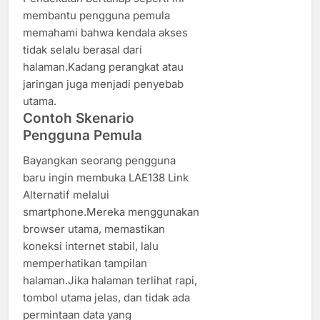
membantu pengguna pemula
memahami bahwa kendala akses
tidak selalu berasal dari
halaman.Kadang perangkat atau
jaringan juga menjadi penyebab
utama.
Contoh Skenario
Pengguna Pemula
Bayangkan seorang pengguna
baru ingin membuka LAE138 Link
Alternatif melalui
smartphone.Mereka menggunakan
browser utama, memastikan
koneksi internet stabil, lalu
memperhatikan tampilan
halaman.Jika halaman terlihat rapi,
tombol utama jelas, dan tidak ada
permintaan data yang