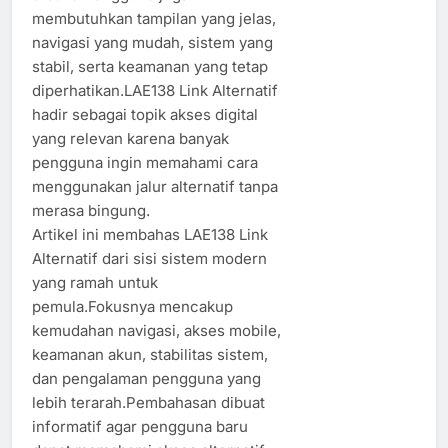
membutuhkan tampilan yang jelas,
navigasi yang mudah, sistem yang
stabil, serta keamanan yang tetap
diperhatikan.LAE138 Link Alternatif
hadir sebagai topik akses digital
yang relevan karena banyak
pengguna ingin memahami cara
menggunakan jalur alternatif tanpa
merasa bingung.
Artikel ini membahas LAE138 Link
Alternatif dari sisi sistem modern
yang ramah untuk
pemula.Fokusnya mencakup
kemudahan navigasi, akses mobile,
keamanan akun, stabilitas sistem,
dan pengalaman pengguna yang
lebih terarah.Pembahasan dibuat
informatif agar pengguna baru