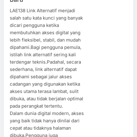
LAE138 Link Alternatif menjadi
salah satu kata kunci yang banyak
dicari pengguna ketika
membutuhkan akses digital yang
lebih fleksibel, stabil, dan mudah
dipahami.Bagi pengguna pemula,
istilah link alternatif sering kali
terdengar teknis.Padahal, secara
sederhana, link alternatif dapat
dipahami sebagai jalur akses
cadangan yang digunakan ketika
akses utama terasa lambat, sulit
dibuka, atau tidak berjalan optimal
pada perangkat tertentu.
Dalam dunia digital modern, akses
yang baik tidak hanya dinilai dari
cepat atau tidaknya halaman
dibuka.Pengguna juga