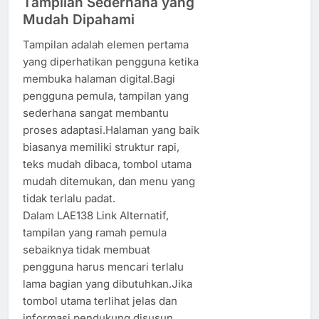
Tampilan Sederhana yang
Mudah Dipahami
Tampilan adalah elemen pertama
yang diperhatikan pengguna ketika
membuka halaman digital.Bagi
pengguna pemula, tampilan yang
sederhana sangat membantu
proses adaptasi.Halaman yang baik
biasanya memiliki struktur rapi,
teks mudah dibaca, tombol utama
mudah ditemukan, dan menu yang
tidak terlalu padat.
Dalam LAE138 Link Alternatif,
tampilan yang ramah pemula
sebaiknya tidak membuat
pengguna harus mencari terlalu
lama bagian yang dibutuhkan.Jika
tombol utama terlihat jelas dan
informasi pendukung disusun