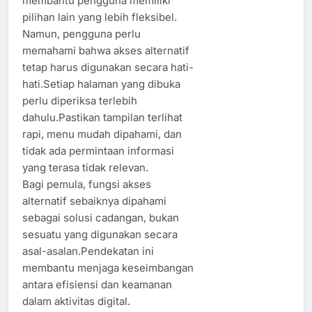
membantu pengguna memiliki
pilihan lain yang lebih fleksibel.
Namun, pengguna perlu
memahami bahwa akses alternatif
tetap harus digunakan secara hati-
hati.Setiap halaman yang dibuka
perlu diperiksa terlebih
dahulu.Pastikan tampilan terlihat
rapi, menu mudah dipahami, dan
tidak ada permintaan informasi
yang terasa tidak relevan.
Bagi pemula, fungsi akses
alternatif sebaiknya dipahami
sebagai solusi cadangan, bukan
sesuatu yang digunakan secara
asal-asalan.Pendekatan ini
membantu menjaga keseimbangan
antara efisiensi dan keamanan
dalam aktivitas digital.