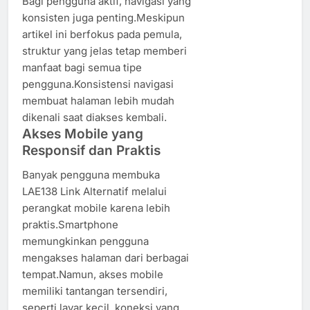
Bagi pengguna aktif, navigasi yang
konsisten juga penting.Meskipun
artikel ini berfokus pada pemula,
struktur yang jelas tetap memberi
manfaat bagi semua tipe
pengguna.Konsistensi navigasi
membuat halaman lebih mudah
dikenali saat diakses kembali.
Akses Mobile yang
Responsif dan Praktis
Banyak pengguna membuka
LAE138 Link Alternatif melalui
perangkat mobile karena lebih
praktis.Smartphone
memungkinkan pengguna
mengakses halaman dari berbagai
tempat.Namun, akses mobile
memiliki tantangan tersendiri,
seperti layar kecil, koneksi yang