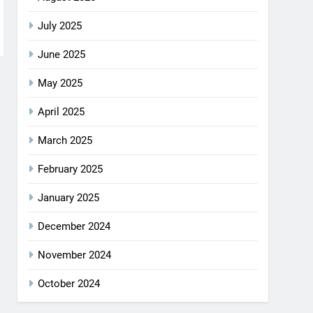
July 2025
June 2025
May 2025
April 2025
March 2025
February 2025
January 2025
December 2024
November 2024
October 2024