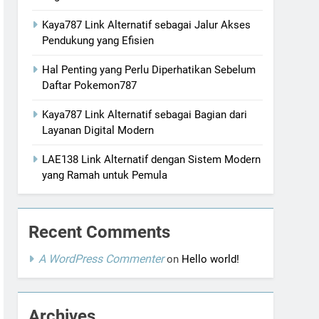
Kaya787 Link Alternatif sebagai Jalur Akses
Pendukung yang Efisien
Hal Penting yang Perlu Diperhatikan Sebelum
Daftar Pokemon787
Kaya787 Link Alternatif sebagai Bagian dari
Layanan Digital Modern
LAE138 Link Alternatif dengan Sistem Modern
yang Ramah untuk Pemula
Recent Comments
A WordPress Commenter
on
Hello world!
Archives