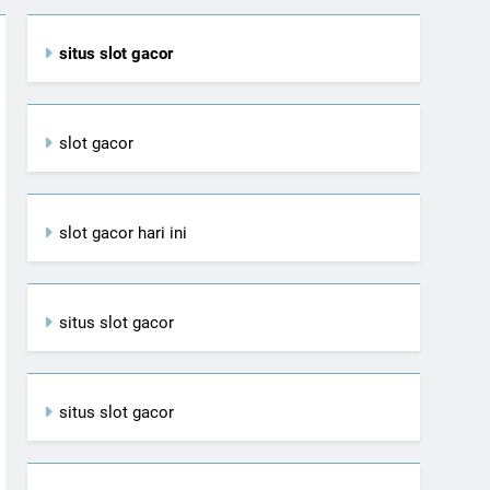
situs slot gacor
slot gacor
slot gacor hari ini
situs slot gacor
situs slot gacor