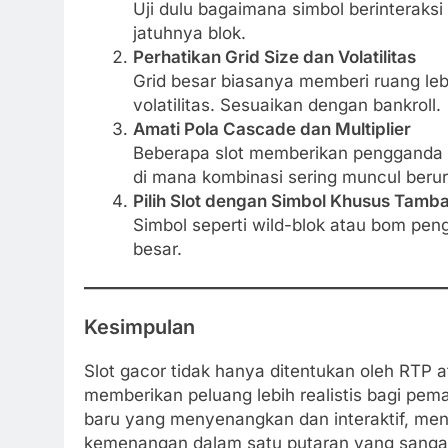
Uji dulu bagaimana simbol berinteraks
jatuhnya blok.
Perhatikan Grid Size dan Volatilitas
Grid besar biasanya memberi ruang leb
volatilitas. Sesuaikan dengan bankroll.
Amati Pola Cascade dan Multiplier
Beberapa slot memberikan pengganda y
di mana kombinasi sering muncul berur
Pilih Slot dengan Simbol Khusus Tamb
Simbol seperti wild-blok atau bom pe
besar.
Kesimpulan
Slot gacor tidak hanya ditentukan oleh RTP ata
memberikan peluang lebih realistis bagi pema
baru yang menyenangkan dan interaktif, menj
kemenangan dalam satu putaran yang sangat