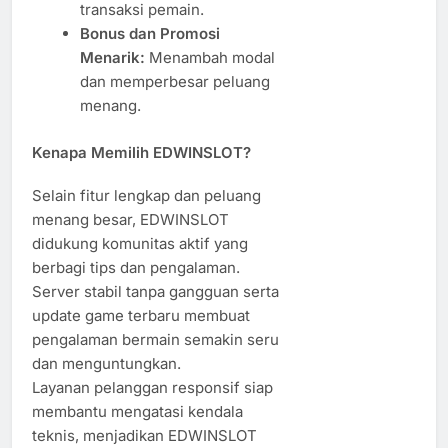
transaksi pemain.
Bonus dan Promosi
Menarik:
Menambah modal
dan memperbesar peluang
menang.
Kenapa Memilih EDWINSLOT?
Selain fitur lengkap dan peluang
menang besar, EDWINSLOT
didukung komunitas aktif yang
berbagi tips dan pengalaman.
Server stabil tanpa gangguan serta
update game terbaru membuat
pengalaman bermain semakin seru
dan menguntungkan.
Layanan pelanggan responsif siap
membantu mengatasi kendala
teknis, menjadikan EDWINSLOT