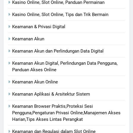
Kasino Online, Slot Online, Panduan Permainan
Kasino Online, Slot Online, Tips dan Trik Bermain
Keamanan & Privasi Digital
Keamanan Akun
Keamanan Akun dan Perlindungan Data Digital
Keamanan Akun Digital, Perlindungan Data Pengguna,
Panduan Akses Online
Keamanan Akun Online
Keamanan Aplikasi & Arsitektur Sistem
Keamanan Browser Praktis,Proteksi Sesi
Pengguna,Pengaturan Privasi Online,Manajemen Akses
Harian,Tips Akses Lintas Perangkat
Keamanan dan Regulasi dalam Slot Online