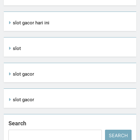
slot gacor hari ini
slot
slot gacor
slot gacor
Search
SEARCH