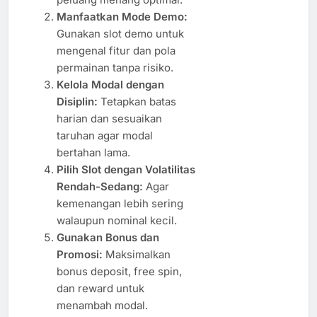
Manfaatkan Mode Demo:
Gunakan slot demo untuk
mengenal fitur dan pola
permainan tanpa risiko.
Kelola Modal dengan
Disiplin:
Tetapkan batas
harian dan sesuaikan
taruhan agar modal
bertahan lama.
Pilih Slot dengan Volatilitas
Rendah-Sedang:
Agar
kemenangan lebih sering
walaupun nominal kecil.
Gunakan Bonus dan
Promosi:
Maksimalkan
bonus deposit, free spin,
dan reward untuk
menambah modal.