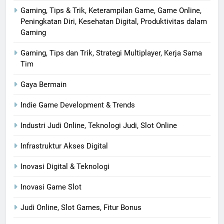
Gaming, Tips & Trik, Keterampilan Game, Game Online,
Peningkatan Diri, Kesehatan Digital, Produktivitas dalam
Gaming
Gaming, Tips dan Trik, Strategi Multiplayer, Kerja Sama
Tim
Gaya Bermain
Indie Game Development & Trends
Industri Judi Online, Teknologi Judi, Slot Online
Infrastruktur Akses Digital
Inovasi Digital & Teknologi
Inovasi Game Slot
Judi Online, Slot Games, Fitur Bonus