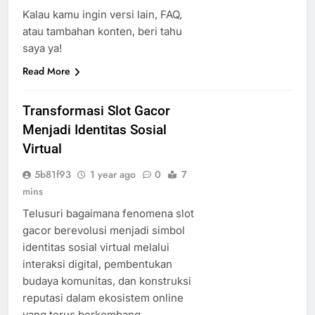
Kalau kamu ingin versi lain, FAQ,
atau tambahan konten, beri tahu
saya ya!
Read More
Transformasi Slot Gacor
Menjadi Identitas Sosial
Virtual
5b81f93
1 year ago
0
7
mins
Telusuri bagaimana fenomena slot
gacor berevolusi menjadi simbol
identitas sosial virtual melalui
interaksi digital, pembentukan
budaya komunitas, dan konstruksi
reputasi dalam ekosistem online
yang terus berkembang.