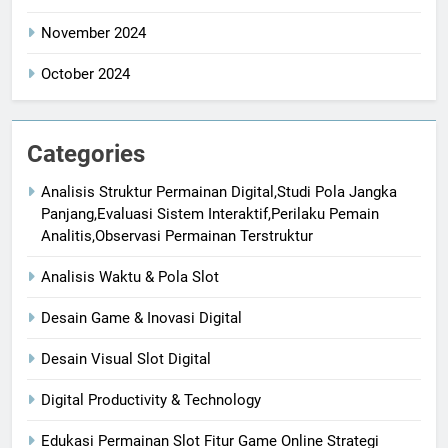
November 2024
October 2024
Categories
Analisis Struktur Permainan Digital,Studi Pola Jangka
Panjang,Evaluasi Sistem Interaktif,Perilaku Pemain
Analitis,Observasi Permainan Terstruktur
Analisis Waktu & Pola Slot
Desain Game & Inovasi Digital
Desain Visual Slot Digital
Digital Productivity & Technology
Edukasi Permainan Slot Fitur Game Online Strategi