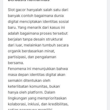
Slot gacor hanyalah salah satu dari
banyak contoh bagaimana dunia
digital menciptakan identitas sosial
baru. Yang menarik dari kasus ini
adalah bagaimana proses tersebut
berjalan tanpa desain struktural
dari luar, melainkan tumbuh secara
organik berdasarkan minat,
partisipasi, dan pengalaman
bersama.
Fenomena ini menunjukkan bahwa
masa depan identitas digital akan
semakin ditentukan oleh
keterlibatan komunitas, bukan
hanya oleh platform. Dalam
lingkungan yang memprioritaskan
kolaborasi, inklusi, dan kredibilitas,
setiap pengguna memiliki