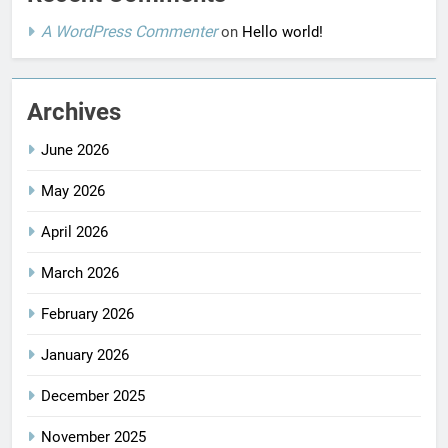
A WordPress Commenter
on
Hello world!
Archives
June 2026
May 2026
April 2026
March 2026
February 2026
January 2026
December 2025
November 2025