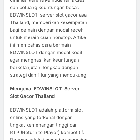
dan peluang keuntungan besar.
EDWINSLOT, server slot gacor asal
Thailand, memberikan kesempatan
bagi pemain dengan modal receh
untuk meraih cuan nonstop. Artikel
ini membahas cara bermain
EDWINSLOT dengan modal kecil
agar menghasilkan keuntungan
berkelanjutan, lengkap dengan
strategi dan fitur yang mendukung.
Mengenal EDWINSLOT, Server
Slot Gacor Thailand
EDWINSLOT adalah platform slot
online yang terkenal dengan
tingkat kemenangan tinggi dan
RTP (Return to Player) kompetitif.
Dengan koleksi game beragam dan