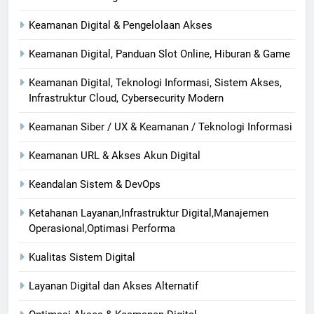
Keamanan Digital & Pengelolaan Akses
Keamanan Digital, Panduan Slot Online, Hiburan & Game
Keamanan Digital, Teknologi Informasi, Sistem Akses,
Infrastruktur Cloud, Cybersecurity Modern
Keamanan Siber / UX & Keamanan / Teknologi Informasi
Keamanan URL & Akses Akun Digital
Keandalan Sistem & DevOps
Ketahanan Layanan,Infrastruktur Digital,Manajemen
Operasional,Optimasi Performa
Kualitas Sistem Digital
Layanan Digital dan Akses Alternatif