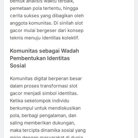
bentuk analisis waktu terbaik,
pemetaan pola tertentu, hingga
cerita sukses yang dibagikan oleh
anggota komunitas. Di sinilah slot
gacor mulai bergeser dari konsep
teknis menuju identitas kolektif.
Komunitas sebagai Wadah
Pembentukan Identitas
Sosial
Komunitas digital berperan besar
dalam proses transformasi slot
gacor menjadi simbol identitas.
Ketika sekelompok individu
berkumpul untuk mendiskusikan
pola, berbagi pengalaman, dan
saling memberikan dukungan,
maka tercipta dinamika sosial yang
mirip dengan masyarakat di dunia