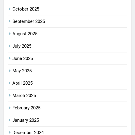
October 2025
September 2025
August 2025
July 2025
June 2025
May 2025
April 2025
March 2025
February 2025
January 2025
December 2024