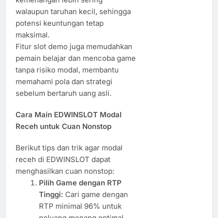
walaupun taruhan kecil, sehingga
potensi keuntungan tetap
maksimal.
Fitur slot demo juga memudahkan
pemain belajar dan mencoba game
tanpa risiko modal, membantu
memahami pola dan strategi
sebelum bertaruh uang asli.
Cara Main EDWINSLOT Modal
Receh untuk Cuan Nonstop
Berikut tips dan trik agar modal
receh di EDWINSLOT dapat
menghasilkan cuan nonstop:
Pilih Game dengan RTP
Tinggi:
Cari game dengan
RTP minimal 96% untuk
peluang menang optimal.