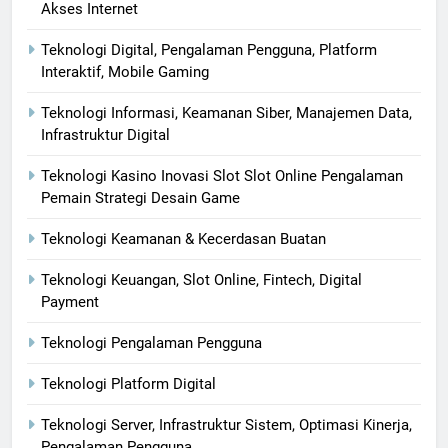
Akses Internet
Teknologi Digital, Pengalaman Pengguna, Platform
Interaktif, Mobile Gaming
Teknologi Informasi, Keamanan Siber, Manajemen Data,
Infrastruktur Digital
Teknologi Kasino Inovasi Slot Slot Online Pengalaman
Pemain Strategi Desain Game
Teknologi Keamanan & Kecerdasan Buatan
Teknologi Keuangan, Slot Online, Fintech, Digital
Payment
Teknologi Pengalaman Pengguna
Teknologi Platform Digital
Teknologi Server, Infrastruktur Sistem, Optimasi Kinerja,
Pengalaman Pengguna