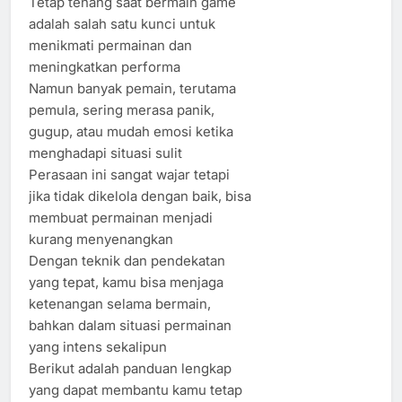
Tetap tenang saat bermain game
adalah salah satu kunci untuk
menikmati permainan dan
meningkatkan performa
Namun banyak pemain, terutama
pemula, sering merasa panik,
gugup, atau mudah emosi ketika
menghadapi situasi sulit
Perasaan ini sangat wajar tetapi
jika tidak dikelola dengan baik, bisa
membuat permainan menjadi
kurang menyenangkan
Dengan teknik dan pendekatan
yang tepat, kamu bisa menjaga
ketenangan selama bermain,
bahkan dalam situasi permainan
yang intens sekalipun
Berikut adalah panduan lengkap
yang dapat membantu kamu tetap