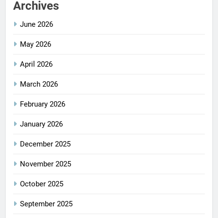
Archives
June 2026
May 2026
April 2026
March 2026
February 2026
January 2026
December 2025
November 2025
October 2025
September 2025