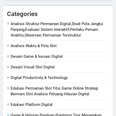
Categories
Analisis Struktur Permainan Digital,Studi Pola Jangka
Panjang,Evaluasi Sistem Interaktif,Perilaku Pemain
Analitis,Observasi Permainan Terstruktur
Analisis Waktu & Pola Slot
Desain Game & Inovasi Digital
Desain Visual Slot Digital
Digital Productivity & Technology
Edukasi Permainan Slot Fitur Game Online Strategi
Bermain Slot Analisis Peluang Hiburan Digital
Edukasi Platform Digital
Game & Hiburan Panduan Pokémon Tips Menangkap