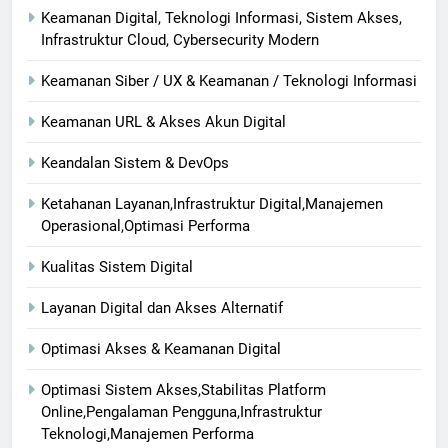
Keamanan Digital, Teknologi Informasi, Sistem Akses,
Infrastruktur Cloud, Cybersecurity Modern
Keamanan Siber / UX & Keamanan / Teknologi Informasi
Keamanan URL & Akses Akun Digital
Keandalan Sistem & DevOps
Ketahanan Layanan,Infrastruktur Digital,Manajemen
Operasional,Optimasi Performa
Kualitas Sistem Digital
Layanan Digital dan Akses Alternatif
Optimasi Akses & Keamanan Digital
Optimasi Sistem Akses,Stabilitas Platform
Online,Pengalaman Pengguna,Infrastruktur
Teknologi,Manajemen Performa