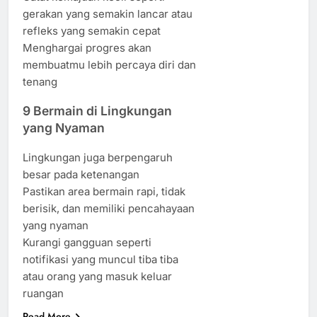
gerakan yang semakin lancar atau
refleks yang semakin cepat
Menghargai progres akan
membuatmu lebih percaya diri dan
tenang
9 Bermain di Lingkungan
yang Nyaman
Lingkungan juga berpengaruh
besar pada ketenangan
Pastikan area bermain rapi, tidak
berisik, dan memiliki pencahayaan
yang nyaman
Kurangi gangguan seperti
notifikasi yang muncul tiba tiba
atau orang yang masuk keluar
ruangan
Read More