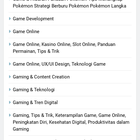
Pokémon Strategi Berburu Pokémon Pokémon Langka
Game Development
Game Online
Game Online, Kasino Online, Slot Online, Panduan
Permainan, Tips & Trik
Game Online, UX/UI Design, Teknologi Game
Gaming & Content Creation
Gaming & Teknologi
Gaming & Tren Digital
Gaming, Tips & Trik, Keterampilan Game, Game Online,
Peningkatan Diri, Kesehatan Digital, Produktivitas dalam
Gaming