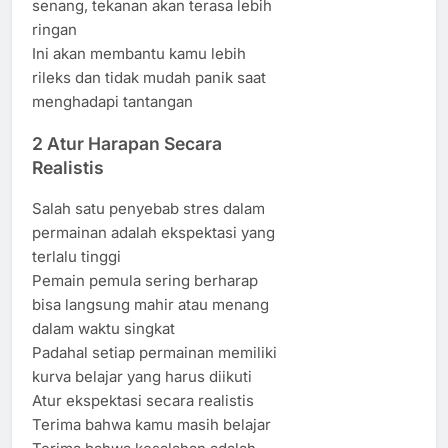
senang, tekanan akan terasa lebih
ringan
Ini akan membantu kamu lebih
rileks dan tidak mudah panik saat
menghadapi tantangan
2 Atur Harapan Secara
Realistis
Salah satu penyebab stres dalam
permainan adalah ekspektasi yang
terlalu tinggi
Pemain pemula sering berharap
bisa langsung mahir atau menang
dalam waktu singkat
Padahal setiap permainan memiliki
kurva belajar yang harus diikuti
Atur ekspektasi secara realistis
Terima bahwa kamu masih belajar