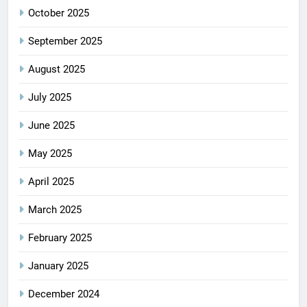
October 2025
September 2025
August 2025
July 2025
June 2025
May 2025
April 2025
March 2025
February 2025
January 2025
December 2024