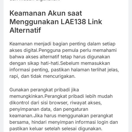
Keamanan Akun saat
Menggunakan LAE138 Link
Alternatif
Keamanan menjadi bagian penting dalam setiap
akses digital.Pengguna pemula perlu memahami
bahwa akses alternatif tetap harus digunakan
dengan sikap hati-hati.Sebelum memasukkan
informasi penting, pastikan halaman terlihat jelas,
rapi, dan tidak mencurigakan.
Gunakan perangkat pribadi jika
memungkinkan.Perangkat pribadi lebih mudah
dikontrol dari sisi browser, riwayat akses,
penyimpanan data, dan pengaturan
keamanan.Jika harus menggunakan perangkat
bersama, hindari menyimpan informasi login dan
pastikan keluar setelah selesai digunakan.