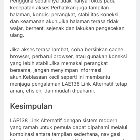
Pengguna sebaiknya tidak hanya fokus pada
kecepatan akses.Perhatikan juga tampilan
halaman, kondisi perangkat, stabilitas koneksi,
dan keamanan akun.Jika halaman terasa tidak
wajar, berhenti sejenak dan lakukan pengecekan
ulang.
Jika akses terasa lambat, coba bersihkan cache
browser, perbarui browser, atau gunakan koneksi
yang lebih stabil.Jika memakai perangkat
bersama, jangan menyimpan informasi
akun.Kebiasaan kecil seperti ini membantu
menjaga pengalaman LAE138 Link Alternatif tetap
aman, efisien, dan mudah dipahami.
Kesimpulan
LAE138 Link Alternatif dengan sistem modern
yang ramah untuk pemula dapat dipahami melalui
kombinasi antara tampilan sederhana, navigasi