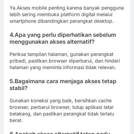
Ya.Akses mobile penting karena banyak pengguna
lebih sering membuka platform digital melalui
smartphone dibandingkan perangkat desktop.
4.Apa yang perlu diperhatikan sebelum
menggunakan akses alternatif?
Periksa tampilan halaman, gunakan perangkat
pribadi, pastikan browser diperbarui, dan hindari
halaman yang meminta informasi tidak relevan.
5.Bagaimana cara menjaga akses tetap
stabil?
Gunakan koneksi yang baik, bersihkan cache
browser, perbarui browser, tutup aplikasi latar
belakang, dan pastikan perangkat tidak terlalu
berat.