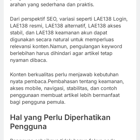
arahan yang sederhana dan praktis.
Dari perspektif SEO, variasi seperti LAE138 Login,
LAE138 resmi, LAE138 alternatif, LAE138 akses
stabil, dan LAE138 keamanan akun dapat
digunakan secara natural untuk memperluas
relevansi konten.Namun, pengulangan keyword
berlebihan harus dihindari agar artikel tetap
nyaman dibaca.
Konten berkualitas perlu menjawab kebutuhan
nyata pembaca.Pembahasan tentang keamanan,
akses mobile, navigasi, stabilitas, dan contoh
penggunaan membuat artikel lebih bermanfaat
bagi pengguna pemula.
Hal yang Perlu Diperhatikan
Pengguna