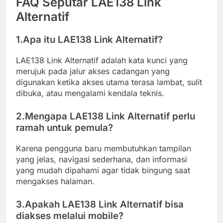
FAQ Seputar LAE138 Link
Alternatif
1.Apa itu LAE138 Link Alternatif?
LAE138 Link Alternatif adalah kata kunci yang
merujuk pada jalur akses cadangan yang
digunakan ketika akses utama terasa lambat, sulit
dibuka, atau mengalami kendala teknis.
2.Mengapa LAE138 Link Alternatif perlu
ramah untuk pemula?
Karena pengguna baru membutuhkan tampilan
yang jelas, navigasi sederhana, dan informasi
yang mudah dipahami agar tidak bingung saat
mengakses halaman.
3.Apakah LAE138 Link Alternatif bisa
diakses melalui mobile?