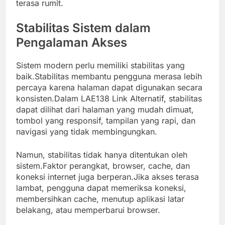
terasa rumit.
Stabilitas Sistem dalam
Pengalaman Akses
Sistem modern perlu memiliki stabilitas yang
baik.Stabilitas membantu pengguna merasa lebih
percaya karena halaman dapat digunakan secara
konsisten.Dalam LAE138 Link Alternatif, stabilitas
dapat dilihat dari halaman yang mudah dimuat,
tombol yang responsif, tampilan yang rapi, dan
navigasi yang tidak membingungkan.
Namun, stabilitas tidak hanya ditentukan oleh
sistem.Faktor perangkat, browser, cache, dan
koneksi internet juga berperan.Jika akses terasa
lambat, pengguna dapat memeriksa koneksi,
membersihkan cache, menutup aplikasi latar
belakang, atau memperbarui browser.