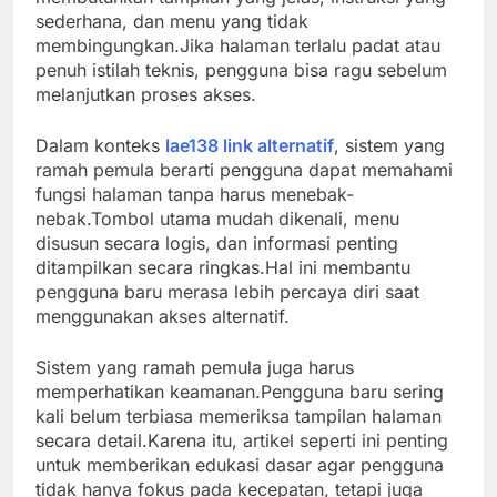
sederhana, dan menu yang tidak
membingungkan.Jika halaman terlalu padat atau
penuh istilah teknis, pengguna bisa ragu sebelum
melanjutkan proses akses.
Dalam konteks
lae138 link alternatif
, sistem yang
ramah pemula berarti pengguna dapat memahami
fungsi halaman tanpa harus menebak-
nebak.Tombol utama mudah dikenali, menu
disusun secara logis, dan informasi penting
ditampilkan secara ringkas.Hal ini membantu
pengguna baru merasa lebih percaya diri saat
menggunakan akses alternatif.
Sistem yang ramah pemula juga harus
memperhatikan keamanan.Pengguna baru sering
kali belum terbiasa memeriksa tampilan halaman
secara detail.Karena itu, artikel seperti ini penting
untuk memberikan edukasi dasar agar pengguna
tidak hanya fokus pada kecepatan, tetapi juga