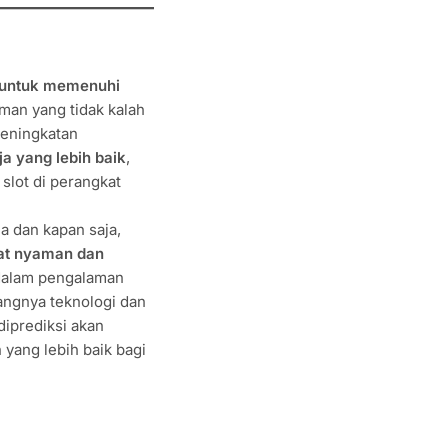
a untuk memenuhi
man yang tidak kalah
peningkatan
ja yang lebih baik
,
slot di perangkat
a dan kapan saja,
gat nyaman dan
 dalam pengalaman
bangnya teknologi dan
diprediksi akan
yang lebih baik bagi