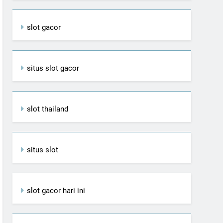
slot gacor
situs slot gacor
slot thailand
situs slot
slot gacor hari ini