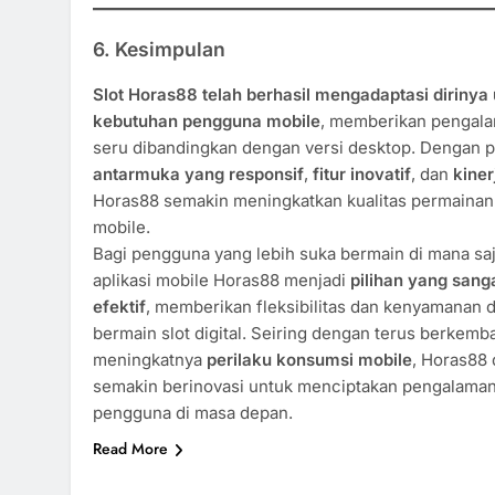
6.
Kesimpulan
Slot Horas88 telah berhasil mengadaptasi diriny
kebutuhan pengguna mobile
, memberikan pengala
seru dibandingkan dengan versi desktop. Dengan 
antarmuka yang responsif
,
fitur inovatif
, dan
kiner
Horas88 semakin meningkatkan kualitas permainan 
mobile.
Bagi pengguna yang lebih suka bermain di mana saj
aplikasi mobile Horas88 menjadi
pilihan yang san
efektif
, memberikan fleksibilitas dan kenyamanan
bermain slot digital. Seiring dengan terus berkem
meningkatnya
perilaku konsumsi mobile
, Horas88 
semakin berinovasi untuk menciptakan pengalaman 
pengguna di masa depan.
Read More