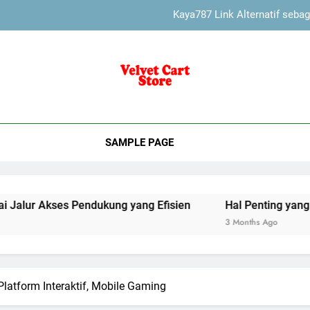
Kaya787 Link Alternatif seba
Hal Penting yang Perlu Di
Kaya787 Link Alternatif seba
vet Cart Store
Tips Meng
roduk Berkualitas Dengan Harga Terjangkau Di Velvet Cart Sto
Kaya787 Link Alternatif seba
SAMPLE PAGE
Hal Penting yang Perlu Di
Kaya787 Link Alternatif seba
es Pendukung yang Efisien
Hal Penting yang Perlu Dipe
3 Months Ago
latform Interaktif, Mobile Gaming