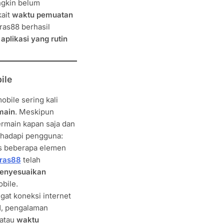
ungkin belum
kait
waktu pemuatan
ras88 berhasil
plikasi yang rutin
ile
bile sering kali
main
. Meskipun
ermain kapan saja dan
ihadapi pengguna:
 beberapa elemen
oras88
telah
enyesuaikan
bile.
gat koneksi internet
l
, pengalaman
atau
waktu