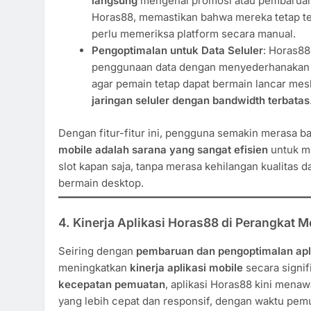
langsung
mengenai promosi atau pembaruan 
Horas88, memastikan bahwa mereka tetap te
perlu memeriksa platform secara manual.
Pengoptimalan untuk Data Seluler
: Horas8
penggunaan data dengan menyederhanakan gr
agar pemain tetap dapat bermain lancar me
jaringan seluler dengan bandwidth terbatas
Dengan fitur-fitur ini, pengguna semakin merasa 
mobile adalah sarana yang sangat efisien
untuk m
slot kapan saja, tanpa merasa kehilangan kualitas 
bermain desktop.
4.
Kinerja Aplikasi Horas88 di Perangkat M
Seiring dengan
pembaruan dan pengoptimalan apl
meningkatkan
kinerja aplikasi mobile
secara signif
kecepatan pemuatan
, aplikasi Horas88 kini men
yang lebih cepat dan responsif, dengan waktu pem