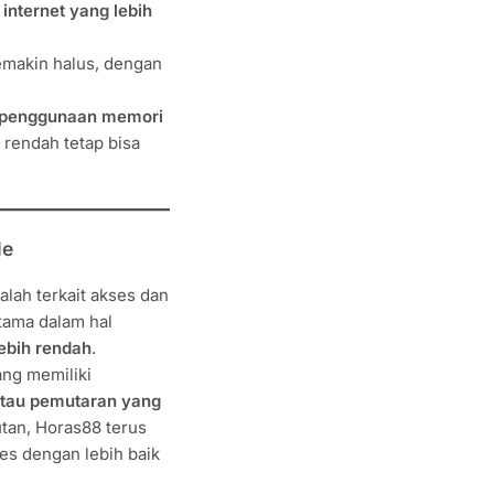
 internet yang lebih
emakin halus, dengan
 penggunaan memori
 rendah tetap bisa
le
ah terkait akses dan
utama dalam hal
lebih rendah
.
ng memiliki
atau pemutaran yang
tan, Horas88 terus
es dengan lebih baik