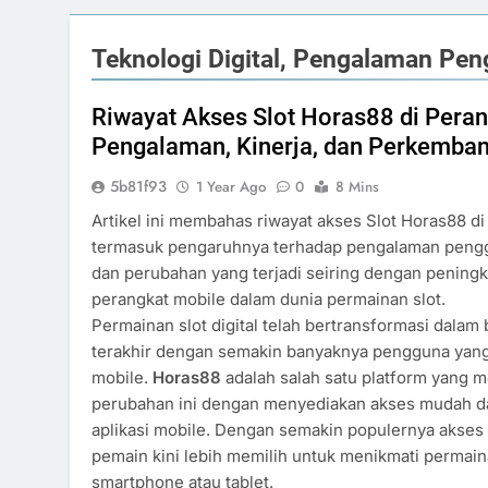
Teknologi Digital, Pengalaman Pen
Riwayat Akses Slot Horas88 di Peran
Pengalaman, Kinerja, dan Perkemba
5b81f93
1 Year Ago
0
8 Mins
Artikel ini membahas riwayat akses Slot Horas88 di
termasuk pengaruhnya terhadap pengalaman penggun
dan perubahan yang terjadi seiring dengan penin
perangkat mobile dalam dunia permainan slot.
Permainan slot digital telah bertransformasi dalam
terakhir dengan semakin banyaknya pengguna yang
mobile.
Horas88
adalah salah satu platform yang 
perubahan ini dengan menyediakan akses mudah d
aplikasi mobile. Dengan semakin populernya akses
pemain kini lebih memilih untuk menikmati permain
smartphone atau tablet.