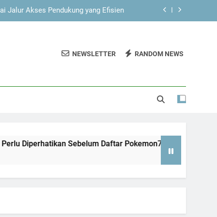
gai Jalur Akses Pendukung yang Efisien
perhatikan Sebelum Daftar Pokemon787
gai Bagian dari Layanan Digital Modern
NEWSLETTER
RANDOM NEWS
hindari Kesalahan Saat Lebah4D Login
re. Toko Online Untuk Kebutuhan Harian Anda.
gai Jalur Akses Pendukung yang Efisien
perhatikan Sebelum Daftar Pokemon787
gai Bagian dari Layanan Digital Modern
rhatikan Sebelum Daftar Pokemon787
Kaya787 Link Alte
3 Months Ago