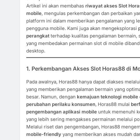
Artikel ini akan membahas
riwayat akses Slot Hora
mobile
, mengulas perkembangan dan perbaikan yan
platform ini dalam memberikan pengalaman yang leb
pengguna mobile. Kami juga akan mengeksplorasi
perangkat
terhadap kualitas pengalaman bermain, s
yang membedakan permainan slot di mobile diban
desktop.
1.
Perkembangan Akses Slot Horas88 di Mo
Pada awalnya, Horas88 hanya dapat diakses melalu
yang memberikan pengalaman bermain yang optimal,
besar. Namun, dengan
kemajuan teknologi mobile
perubahan perilaku konsumen
, Horas88 mulai
ber
pengembangan aplikasi mobile
untuk memenuhi k
yang lebih sering mengakses permainan melalui po
Melalui riset dan pengembangan, Horas88 meng
mobile-friendly
yang memberikan akses mudah dan