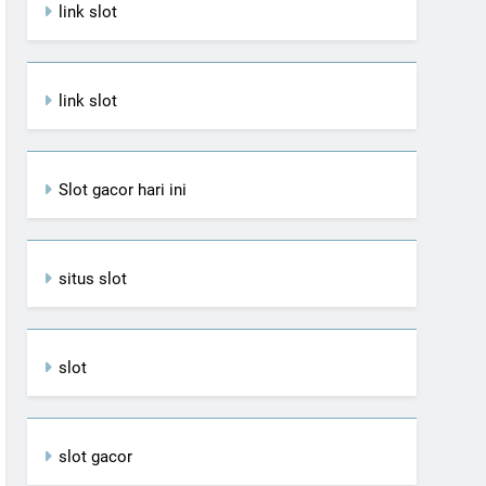
link slot
link slot
Slot gacor hari ini
situs slot
slot
slot gacor