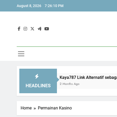
Skip
August 8, 2026
7:26:11 PM
to
content
Vel
Dapatkan P
ebah4D Login
Kaya787 Link Alternatif sebagai Jalur Aks
2 Months Ago
HEADLINES
Home
Permainan Kasino