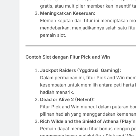
gratis, atau multiplier memberikan insentif 
Meningkatkan Keseruan:
Elemen kejutan dari fitur ini menciptakan 
mendebarkan, menjadikannya salah satu fitur
pemain slot.
Contoh Slot dengan Fitur Pick and Win
Jackpot Raiders (Yggdrasil Gaming):
Dalam permainan ini, fitur Pick and Win me
kesempatan untuk memilih antara peti harta 
hadiah menarik.
Dead or Alive 2 (NetEnt):
Fitur Pick and Win muncul dalam putaran b
pilihan hadiah yang menggandakan kemenan
Rich Wilde and the Shield of Athena (Play’n
Pemain dapat memicu fitur bonus dengan p
pengganda besar melalui fitur Pick and Win.