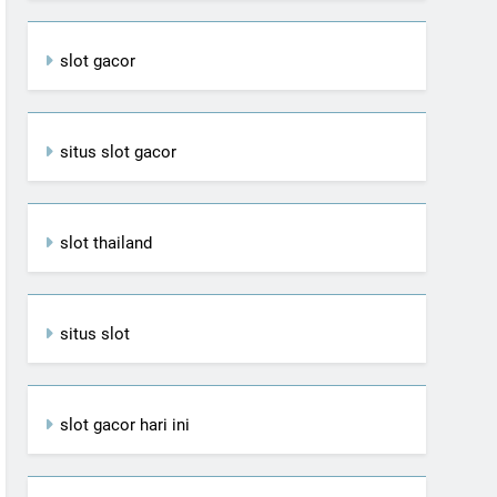
slot gacor
situs slot gacor
slot thailand
situs slot
slot gacor hari ini