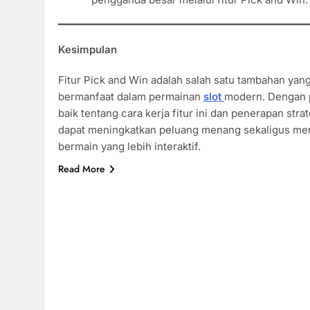
Kesimpulan
Fitur Pick and Win adalah salah satu tambahan yan
bermanfaat dalam permainan
slot
modern. Dengan
baik tentang cara kerja fitur ini dan penerapan stra
dapat meningkatkan peluang menang sekaligus me
bermain yang lebih interaktif.
Read More