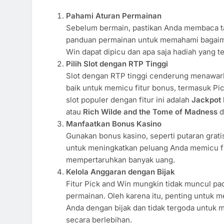
Pahami Aturan Permainan
Sebelum bermain, pastikan Anda membaca t
panduan permainan untuk memahami bagaima
Win dapat dipicu dan apa saja hadiah yang te
Pilih Slot dengan RTP Tinggi
Slot dengan RTP tinggi cenderung menawark
baik untuk memicu fitur bonus, termasuk Pi
slot populer dengan fitur ini adalah
Jackpot 
atau
Rich Wilde and the Tome of Madness
d
Manfaatkan Bonus Kasino
Gunakan bonus kasino, seperti putaran grati
untuk meningkatkan peluang Anda memicu fit
mempertaruhkan banyak uang.
Kelola Anggaran dengan Bijak
Fitur Pick and Win mungkin tidak muncul pad
permainan. Oleh karena itu, penting untuk 
Anda dengan bijak dan tidak tergoda untuk me
secara berlebihan.