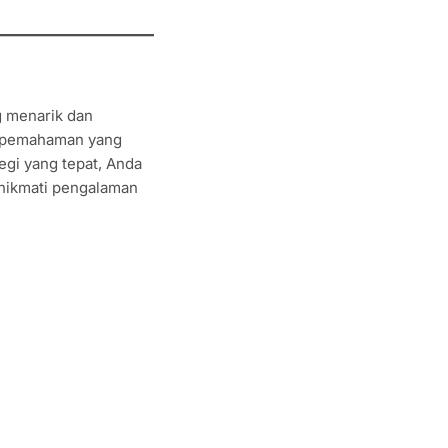
g menarik dan
 pemahaman yang
tegi yang tepat, Anda
nikmati pengalaman