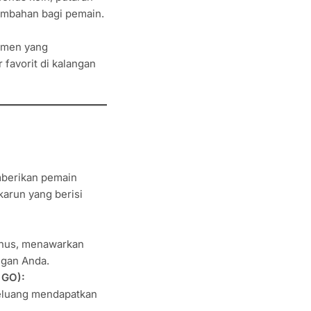
tambahan bagi pemain.
momen yang
 favorit di kalangan
mberikan pemain
karun yang berisi
onus, menawarkan
gan Anda.
 GO):
eluang mendapatkan