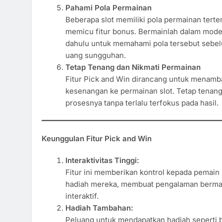
Pahami Pola Permainan
Beberapa slot memiliki pola permainan terte
memicu fitur bonus. Bermainlah dalam mode
dahulu untuk memahami pola tersebut seb
uang sungguhan.
Tetap Tenang dan Nikmati Permainan
Fitur Pick and Win dirancang untuk menam
kesenangan ke permainan slot. Tetap tenang
prosesnya tanpa terlalu terfokus pada hasil.
Keunggulan Fitur Pick and Win
Interaktivitas Tinggi:
Fitur ini memberikan kontrol kepada pemai
hadiah mereka, membuat pengalaman bermai
interaktif.
Hadiah Tambahan:
Peluang untuk mendapatkan hadiah seperti b