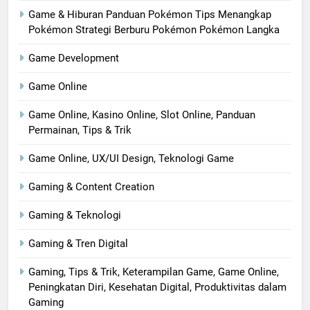
Game & Hiburan Panduan Pokémon Tips Menangkap
Pokémon Strategi Berburu Pokémon Pokémon Langka
Game Development
Game Online
Game Online, Kasino Online, Slot Online, Panduan
Permainan, Tips & Trik
Game Online, UX/UI Design, Teknologi Game
Gaming & Content Creation
Gaming & Teknologi
Gaming & Tren Digital
Gaming, Tips & Trik, Keterampilan Game, Game Online,
Peningkatan Diri, Kesehatan Digital, Produktivitas dalam
Gaming