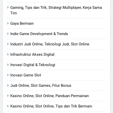
Gaming, Tips dan Trik, Strategi Multiplayer, Kerja Sama
Tim
Gaya Bermain
Indie Game Development & Trends
Industri Judi Online, Teknologi Judi, Slot Online
Infrastruktur Akses Digital
Inovasi Digital & Teknologi
Inovasi Game Slot
Judi Online, Slot Games, Fitur Bonus
Kasino Online, Slot Online, Panduan Permainan
Kasino Online, Slot Online, Tips dan Trik Bermain