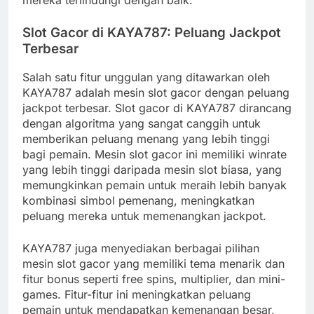
Slot Gacor di KAYA787: Peluang Jackpot
Terbesar
Salah satu fitur unggulan yang ditawarkan oleh
KAYA787 adalah mesin slot gacor dengan peluang
jackpot terbesar. Slot gacor di KAYA787 dirancang
dengan algoritma yang sangat canggih untuk
memberikan peluang menang yang lebih tinggi
bagi pemain. Mesin slot gacor ini memiliki winrate
yang lebih tinggi daripada mesin slot biasa, yang
memungkinkan pemain untuk meraih lebih banyak
kombinasi simbol pemenang, meningkatkan
peluang mereka untuk memenangkan jackpot.
KAYA787 juga menyediakan berbagai pilihan
mesin slot gacor yang memiliki tema menarik dan
fitur bonus seperti free spins, multiplier, dan mini-
games. Fitur-fitur ini meningkatkan peluang
pemain untuk mendapatkan kemenangan besar,