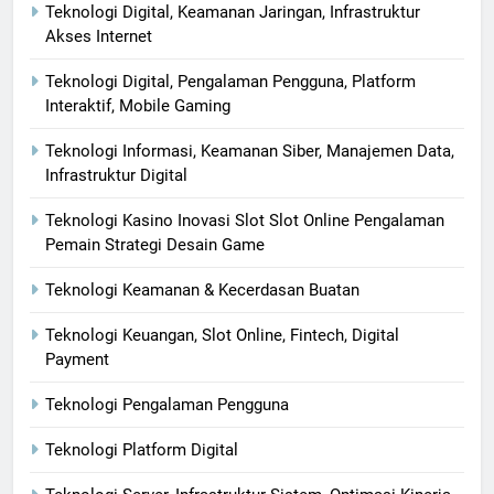
Teknologi Digital, Keamanan Jaringan, Infrastruktur
Akses Internet
Teknologi Digital, Pengalaman Pengguna, Platform
Interaktif, Mobile Gaming
Teknologi Informasi, Keamanan Siber, Manajemen Data,
Infrastruktur Digital
Teknologi Kasino Inovasi Slot Slot Online Pengalaman
Pemain Strategi Desain Game
Teknologi Keamanan & Kecerdasan Buatan
Teknologi Keuangan, Slot Online, Fintech, Digital
Payment
Teknologi Pengalaman Pengguna
Teknologi Platform Digital