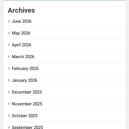
Archives
June 2026
May 2026
April 2026
March 2026
February 2026
January 2026
December 2025
November 2025
October 2025
September 2025