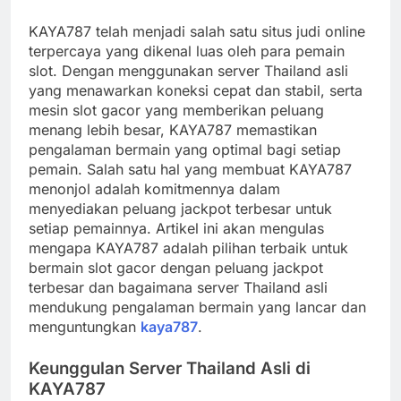
KAYA787 telah menjadi salah satu situs judi online
terpercaya yang dikenal luas oleh para pemain
slot. Dengan menggunakan server Thailand asli
yang menawarkan koneksi cepat dan stabil, serta
mesin slot gacor yang memberikan peluang
menang lebih besar, KAYA787 memastikan
pengalaman bermain yang optimal bagi setiap
pemain. Salah satu hal yang membuat KAYA787
menonjol adalah komitmennya dalam
menyediakan peluang jackpot terbesar untuk
setiap pemainnya. Artikel ini akan mengulas
mengapa KAYA787 adalah pilihan terbaik untuk
bermain slot gacor dengan peluang jackpot
terbesar dan bagaimana server Thailand asli
mendukung pengalaman bermain yang lancar dan
menguntungkan
kaya787
.
Keunggulan Server Thailand Asli di
KAYA787