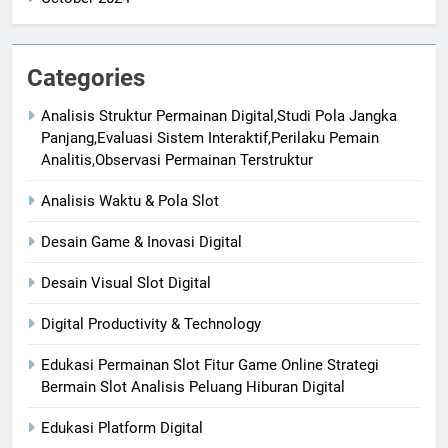
Categories
Analisis Struktur Permainan Digital,Studi Pola Jangka
Panjang,Evaluasi Sistem Interaktif,Perilaku Pemain
Analitis,Observasi Permainan Terstruktur
Analisis Waktu & Pola Slot
Desain Game & Inovasi Digital
Desain Visual Slot Digital
Digital Productivity & Technology
Edukasi Permainan Slot Fitur Game Online Strategi
Bermain Slot Analisis Peluang Hiburan Digital
Edukasi Platform Digital