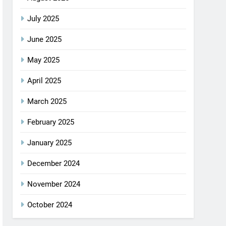
July 2025
June 2025
May 2025
April 2025
March 2025
February 2025
January 2025
December 2024
November 2024
October 2024