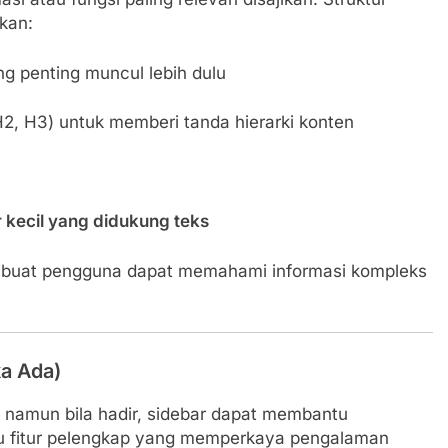
kan:
ing penting muncul lebih dulu
2, H3) untuk memberi tanda hierarki konten
r kecil yang didukung teks
mbuat pengguna dapat memahami informasi kompleks
ka Ada)
namun bila hadir, sidebar dapat membantu
au fitur pelengkap yang memperkaya pengalaman