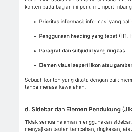
konten pada bagian ini perlu mempertimbang
Prioritas informasi
: informasi yang pal
Penggunaan heading yang tepat
(H1, H
Paragraf dan subjudul yang ringkas
Elemen visual seperti ikon atau gamba
Sebuah konten yang ditata dengan baik me
tanpa merasa kewalahan.
d. Sidebar dan Elemen Pendukung (Ji
Tidak semua halaman menggunakan sidebar, 
menyajikan tautan tambahan, ringkasan, at