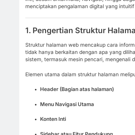
menciptakan pengalaman digital yang intuiti
1. Pengertian Struktur Halam
Struktur halaman web mencakup cara informas
tidak hanya berkaitan dengan apa yang dilih
sistem, termasuk mesin pencari, mengenali 
Elemen utama dalam struktur halaman melipu
Header (Bagian atas halaman)
Menu Navigasi Utama
Konten Inti
Sidebar atau Fitur Pendukung