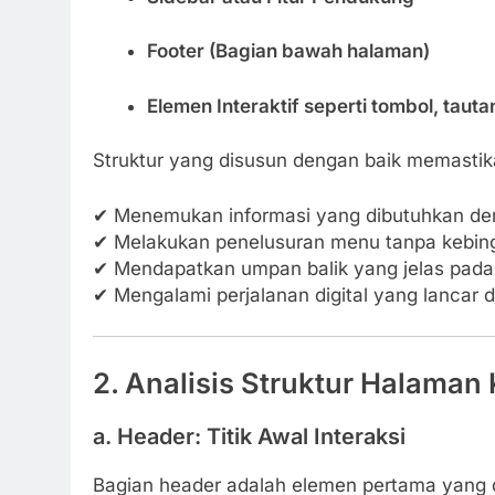
Footer (Bagian bawah halaman)
Elemen Interaktif seperti tombol, tauta
Struktur yang disusun dengan baik memasti
✔ Menemukan informasi yang dibutuhkan de
✔ Melakukan penelusuran menu tanpa kebi
✔ Mendapatkan umpan balik yang jelas pada 
✔ Mengalami perjalanan digital yang lancar 
2. Analisis Struktur Halaman
a. Header: Titik Awal Interaksi
Bagian header adalah elemen pertama yang 