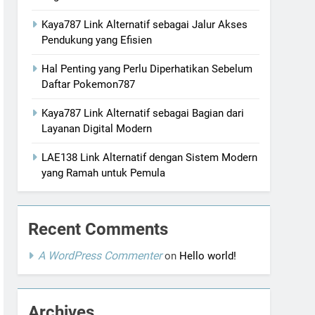
Kaya787 Link Alternatif sebagai Jalur Akses
Pendukung yang Efisien
Hal Penting yang Perlu Diperhatikan Sebelum
Daftar Pokemon787
Kaya787 Link Alternatif sebagai Bagian dari
Layanan Digital Modern
LAE138 Link Alternatif dengan Sistem Modern
yang Ramah untuk Pemula
Recent Comments
A WordPress Commenter
on
Hello world!
Archives