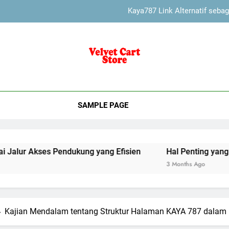
Kaya787 Link Alternatif seba
Hal Penting yang Perlu Di
Kaya787 Link Alternatif seba
vet Cart Store
Tips Meng
roduk Berkualitas Dengan Harga Terjangkau Di Velvet Cart Sto
Kaya787 Link Alternatif seba
SAMPLE PAGE
Hal Penting yang Perlu Di
Kaya787 Link Alternatif seba
es Pendukung yang Efisien
Hal Penting yang Perlu Dipe
3 Months Ago
Kajian Mendalam tentang Struktur Halaman KAYA 787 dalam K