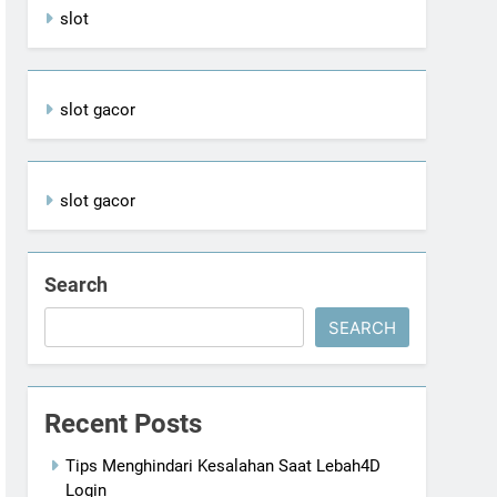
slot
slot gacor
slot gacor
Search
SEARCH
Recent Posts
Tips Menghindari Kesalahan Saat Lebah4D
Login