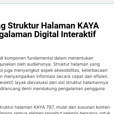
ng Struktur Halaman KAYA
laman Digital Interaktif
enjadi komponen fundamental dalam menentukan
gunakan oleh audiensnya. Struktur halaman yang
tapi juga menyangkut aspek aksesibilitas, keterbacaan
an menyampaikan informasi secara cepat dan efisien.
raktif, layak dievaluasi dari sisi struktur halamannya
u dirancang demi mendukung pengalaman pengguna
struktur halaman KAYA 787, mulai dari susunan konten
agaimana semua elemen tersebut bekerja bersama untuk