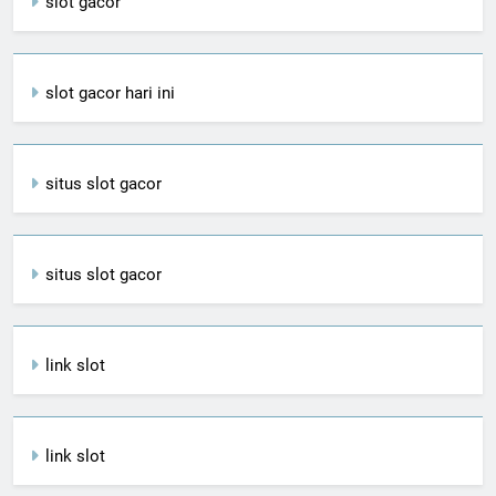
slot gacor
slot gacor hari ini
situs slot gacor
situs slot gacor
link slot
link slot