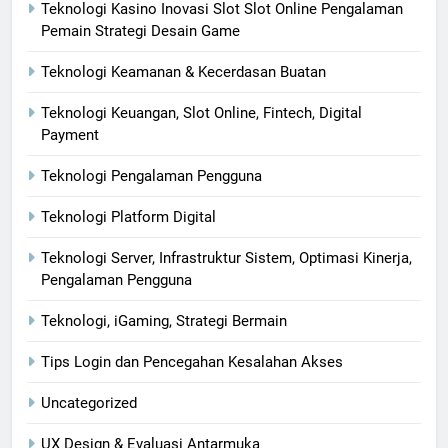
Teknologi Kasino Inovasi Slot Slot Online Pengalaman
Pemain Strategi Desain Game
Teknologi Keamanan & Kecerdasan Buatan
Teknologi Keuangan, Slot Online, Fintech, Digital
Payment
Teknologi Pengalaman Pengguna
Teknologi Platform Digital
Teknologi Server, Infrastruktur Sistem, Optimasi Kinerja,
Pengalaman Pengguna
Teknologi, iGaming, Strategi Bermain
Tips Login dan Pencegahan Kesalahan Akses
Uncategorized
UX Design & Evaluasi Antarmuka