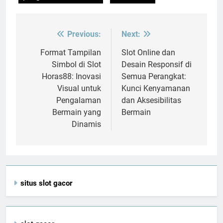
Previous:
Next:
Post
navigation
Format Tampilan
Slot Online dan
Simbol di Slot
Desain Responsif di
Horas88: Inovasi
Semua Perangkat:
Visual untuk
Kunci Kenyamanan
Pengalaman
dan Aksesibilitas
Bermain yang
Bermain
Dinamis
situs slot gacor