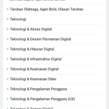
Taruhan Olahraga, Agen Bola, Ulasan Taruhan
Teknologi
Teknologi & Akses Digital
Teknologi & Desain Permainan Digital
Teknologi & Hiburan Digital
Teknologi & Infrastruktur Digital
Teknologi & Keamanan Digital
Teknologi & Keamanan Siber
Teknologi & Pengalaman Pengguna
Teknologi & Pengalaman Pengguna (UX)
Teknologi & Sistem Digital