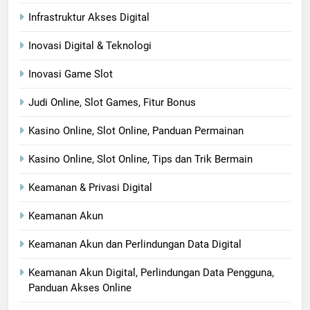
Infrastruktur Akses Digital
Inovasi Digital & Teknologi
Inovasi Game Slot
Judi Online, Slot Games, Fitur Bonus
Kasino Online, Slot Online, Panduan Permainan
Kasino Online, Slot Online, Tips dan Trik Bermain
Keamanan & Privasi Digital
Keamanan Akun
Keamanan Akun dan Perlindungan Data Digital
Keamanan Akun Digital, Perlindungan Data Pengguna,
Panduan Akses Online