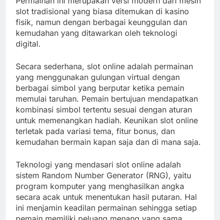
Permainan ini merupakan versi modern dari mesin
slot tradisional yang biasa ditemukan di kasino
fisik, namun dengan berbagai keunggulan dan
kemudahan yang ditawarkan oleh teknologi
digital.
Secara sederhana, slot online adalah permainan
yang menggunakan gulungan virtual dengan
berbagai simbol yang berputar ketika pemain
memulai taruhan. Pemain bertujuan mendapatkan
kombinasi simbol tertentu sesuai dengan aturan
untuk memenangkan hadiah. Keunikan slot online
terletak pada variasi tema, fitur bonus, dan
kemudahan bermain kapan saja dan di mana saja.
Teknologi yang mendasari slot online adalah
sistem Random Number Generator (RNG), yaitu
program komputer yang menghasilkan angka
secara acak untuk menentukan hasil putaran. Hal
ini menjamin keadilan permainan sehingga setiap
pemain memiliki peluang menang yang sama