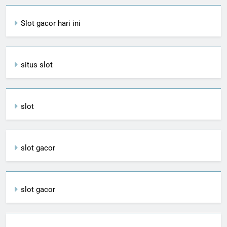
Slot gacor hari ini
situs slot
slot
slot gacor
slot gacor