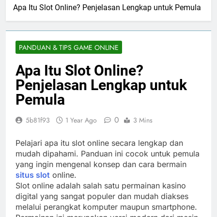
Apa Itu Slot Online? Penjelasan Lengkap untuk Pemula
PANDUAN & TIPS GAME ONLINE
Apa Itu Slot Online?
Penjelasan Lengkap untuk
Pemula
0
5b81f93
1 Year Ago
3 Mins
Pelajari apa itu slot online secara lengkap dan
mudah dipahami. Panduan ini cocok untuk pemula
yang ingin mengenal konsep dan cara bermain
situs slot
online.
Slot online adalah salah satu permainan kasino
digital yang sangat populer dan mudah diakses
melalui perangkat komputer maupun smartphone.