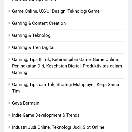
Game Online, UX/UI Design, Teknologi Game
Gaming & Content Creation
Gaming & Teknologi
Gaming & Tren Digital
Gaming, Tips & Trik, Keterampilan Game, Game Online,
Peningkatan Diri, Kesehatan Digital, Produktivitas dalam
Gaming
Gaming, Tips dan Trik, Strategi Multiplayer, Kerja Sama
Tim
Gaya Bermain
Indie Game Development & Trends
Industri Judi Online, Teknologi Judi, Slot Online