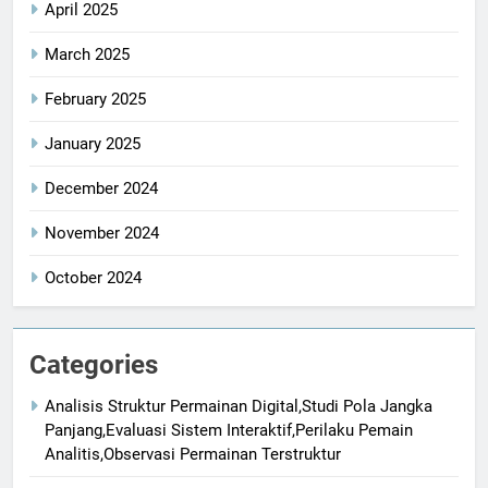
April 2025
March 2025
February 2025
January 2025
December 2024
November 2024
October 2024
Categories
Analisis Struktur Permainan Digital,Studi Pola Jangka
Panjang,Evaluasi Sistem Interaktif,Perilaku Pemain
Analitis,Observasi Permainan Terstruktur