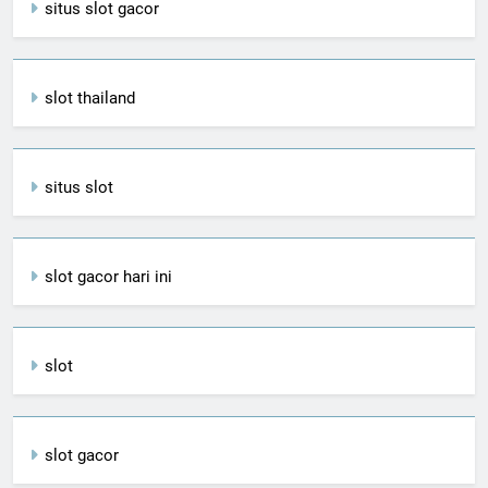
situs slot gacor
slot thailand
situs slot
slot gacor hari ini
slot
slot gacor