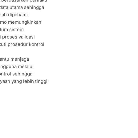
data utama sehingga
dah dipahami.
 demo memungkinkan
elum sistem
i proses validasi
ti prosedur kontrol
antu menjaga
engguna melalui
ontrol sehingga
ayaan yang lebih tinggi