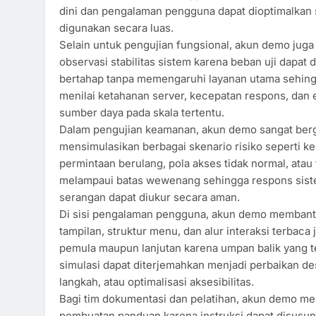
dini dan pengalaman pengguna dapat dioptimalkan
digunakan secara luas.
Selain untuk pengujian fungsional, akun demo jug
observasi stabilitas sistem karena beban uji dapat 
bertahap tanpa memengaruhi layanan utama sehing
menilai ketahanan server, kecepatan respons, dan
sumber daya pada skala tertentu.
Dalam pengujian keamanan, akun demo sangat ber
mensimulasikan berbagai skenario risiko seperti ke
permintaan berulang, pola akses tidak normal, atau
melampaui batas wewenang sehingga respons sist
serangan dapat diukur secara aman.
Di sisi pengalaman pengguna, akun demo memban
tampilan, struktur menu, dan alur interaksi terbaca
pemula maupun lanjutan karena umpan balik yang t
simulasi dapat diterjemahkan menjadi perbaikan d
langkah, atau optimalisasi aksesibilitas.
Bagi tim dokumentasi dan pelatihan, akun demo 
pembuatan panduan karena instruksi dapat disusun