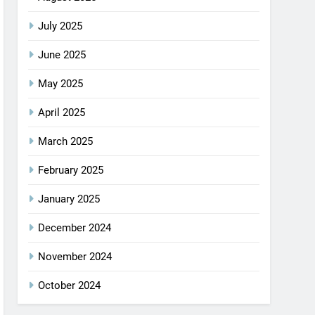
July 2025
June 2025
May 2025
April 2025
March 2025
February 2025
January 2025
December 2024
November 2024
October 2024