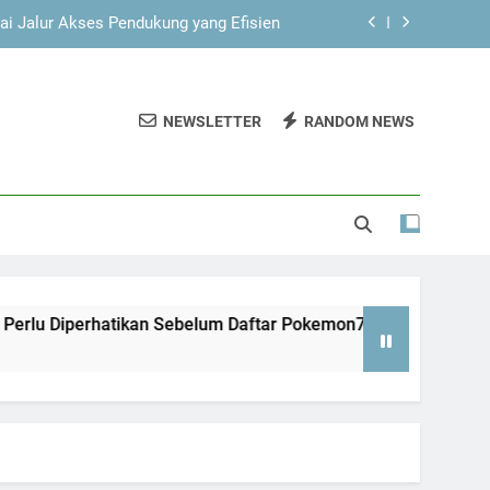
gai Jalur Akses Pendukung yang Efisien
perhatikan Sebelum Daftar Pokemon787
gai Bagian dari Layanan Digital Modern
NEWSLETTER
RANDOM NEWS
hindari Kesalahan Saat Lebah4D Login
re. Toko Online Untuk Kebutuhan Harian Anda.
gai Jalur Akses Pendukung yang Efisien
perhatikan Sebelum Daftar Pokemon787
gai Bagian dari Layanan Digital Modern
rhatikan Sebelum Daftar Pokemon787
Kaya787 Link Alter
3 Months Ago