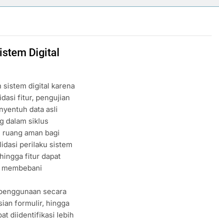
stem Digital
 sistem digital karena
asi fitur, pengujian
nyentuh data asli
g dalam siklus
 ruang aman bagi
dasi perilaku sistem
ingga fitur dapat
npa membebani
 penggunaan secara
sian formulir, hingga
t diidentifikasi lebih