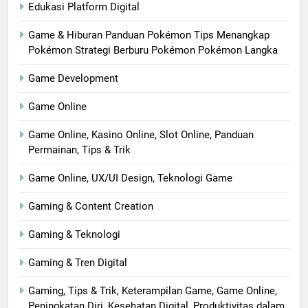
Edukasi Platform Digital
Game & Hiburan Panduan Pokémon Tips Menangkap
Pokémon Strategi Berburu Pokémon Pokémon Langka
Game Development
Game Online
Game Online, Kasino Online, Slot Online, Panduan
Permainan, Tips & Trik
Game Online, UX/UI Design, Teknologi Game
Gaming & Content Creation
Gaming & Teknologi
Gaming & Tren Digital
Gaming, Tips & Trik, Keterampilan Game, Game Online,
Peningkatan Diri, Kesehatan Digital, Produktivitas dalam