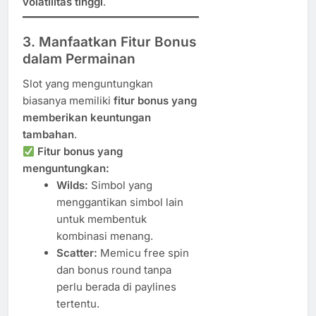
volatilitas tinggi
.
3. Manfaatkan Fitur Bonus
dalam Permainan
Slot yang menguntungkan
biasanya memiliki
fitur bonus yang
memberikan keuntungan
tambahan
.
Fitur bonus yang
menguntungkan:
Wilds:
Simbol yang
menggantikan simbol lain
untuk membentuk
kombinasi menang.
Scatter:
Memicu free spin
dan bonus round tanpa
perlu berada di paylines
tertentu.