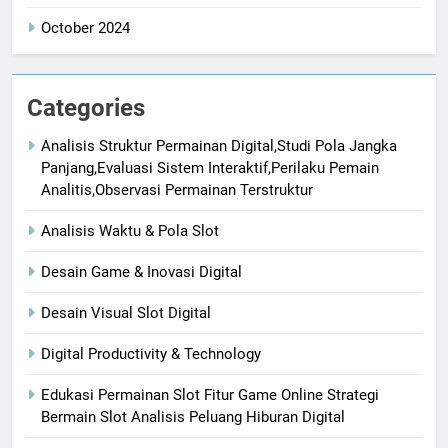
October 2024
Categories
Analisis Struktur Permainan Digital,Studi Pola Jangka
Panjang,Evaluasi Sistem Interaktif,Perilaku Pemain
Analitis,Observasi Permainan Terstruktur
Analisis Waktu & Pola Slot
Desain Game & Inovasi Digital
Desain Visual Slot Digital
Digital Productivity & Technology
Edukasi Permainan Slot Fitur Game Online Strategi
Bermain Slot Analisis Peluang Hiburan Digital