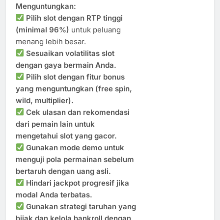
Menguntungkan:
Pilih slot dengan RTP tinggi
(minimal 96%)
untuk peluang
menang lebih besar.
Sesuaikan volatilitas slot
dengan gaya bermain Anda.
Pilih slot dengan fitur bonus
yang menguntungkan (free spin,
wild, multiplier).
Cek ulasan dan rekomendasi
dari pemain lain untuk
mengetahui slot yang gacor.
Gunakan mode demo untuk
menguji pola permainan sebelum
bertaruh dengan uang asli.
Hindari jackpot progresif jika
modal Anda terbatas.
Gunakan strategi taruhan yang
bijak dan kelola bankroll dengan