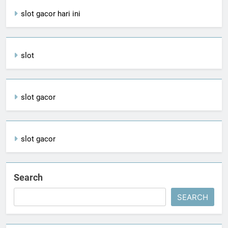
slot gacor hari ini
slot
slot gacor
slot gacor
Search
SEARCH