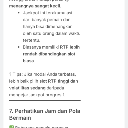
menangnya sangat kecil.
Jackpot ini terakumulasi
dari banyak pemain dan
hanya bisa dimenangkan
oleh satu orang dalam waktu
tertentu.
Biasanya memiliki
RTP lebih
rendah dibandingkan slot
biasa
.
?
Tips:
Jika modal Anda terbatas,
lebih baik pilih
slot RTP tinggi dan
volatilitas sedang
daripada
mengejar jackpot progresif.
7. Perhatikan Jam dan Pola
Bermain
Beberapa pemain percaya