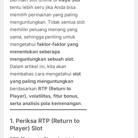
tentu lebih seru jika Anda bisa
memilih permainan yang paling
menguntungkan. Tidak semua slot
memiliki peluang menang yang
sama, sehingga penting untuk
mengetahui
faktor-faktor yang
menentukan seberapa
menguntungkan sebuah slot
.
Dalam artikel ini, kita akan
membahas cara mengetahui
slot
yang paling menguntungkan
berdasarkan
RTP (Return to
Player), volatilitas, fitur bonus,
serta analisis pola kemenangan
.
1. Periksa RTP (Return to
Player) Slot