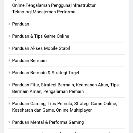
Online,Pengalaman Pengguna,Infrastruktur
Teknologi,Manajemen Performa
Panduan
Panduan & Tips Game Online
Panduan Akses Mobile Stabil
Panduan Bermain
Panduan Bermain & Strategi Togel
Panduan Fitur, Strategi Bermain, Keamanan Akun, Tips
Bermain Aman, Pengalaman Pemain
Panduan Gaming, Tips Pemula, Strategi Game Online,
Kesehatan dan Game, Online Multiplayer
Panduan Mental & Performa Gaming