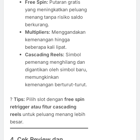
Free Spin:
Putaran gratis
yang meningkatkan peluang
menang tanpa risiko saldo
berkurang.
Multipliers:
Menggandakan
kemenangan hingga
beberapa kali lipat.
Cascading Reels:
Simbol
pemenang menghilang dan
digantikan oleh simbol baru,
memungkinkan
kemenangan berturut-turut.
?
Tips:
Pilih slot dengan
free spin
retrigger atau fitur cascading
reels
untuk peluang menang lebih
besar.
4. Cek Review dan