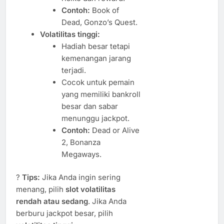
Contoh:
Book of
Dead, Gonzo’s Quest.
Volatilitas tinggi:
Hadiah besar tetapi
kemenangan jarang
terjadi.
Cocok untuk pemain
yang memiliki bankroll
besar dan sabar
menunggu jackpot.
Contoh:
Dead or Alive
2, Bonanza
Megaways.
?
Tips:
Jika Anda ingin sering
menang, pilih
slot volatilitas
rendah atau sedang
. Jika Anda
berburu jackpot besar, pilih