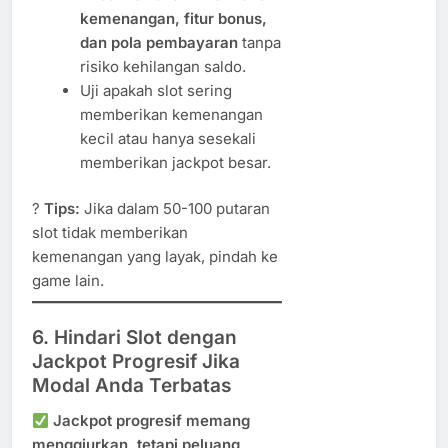
kemenangan, fitur bonus,
dan pola pembayaran
tanpa
risiko kehilangan saldo.
Uji apakah slot sering
memberikan kemenangan
kecil atau hanya sesekali
memberikan jackpot besar.
?
Tips:
Jika dalam 50-100 putaran
slot tidak memberikan
kemenangan yang layak, pindah ke
game lain.
6. Hindari Slot dengan
Jackpot Progresif Jika
Modal Anda Terbatas
Jackpot progresif memang
menggiurkan, tetapi peluang