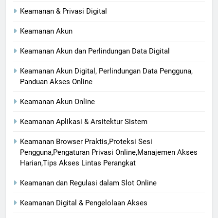
Keamanan & Privasi Digital
Keamanan Akun
Keamanan Akun dan Perlindungan Data Digital
Keamanan Akun Digital, Perlindungan Data Pengguna,
Panduan Akses Online
Keamanan Akun Online
Keamanan Aplikasi & Arsitektur Sistem
Keamanan Browser Praktis,Proteksi Sesi
Pengguna,Pengaturan Privasi Online,Manajemen Akses
Harian,Tips Akses Lintas Perangkat
Keamanan dan Regulasi dalam Slot Online
Keamanan Digital & Pengelolaan Akses