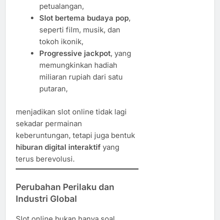
petualangan,
Slot bertema budaya pop
,
seperti film, musik, dan
tokoh ikonik,
Progressive jackpot
, yang
memungkinkan hadiah
miliaran rupiah dari satu
putaran,
menjadikan slot online tidak lagi
sekadar permainan
keberuntungan, tetapi juga bentuk
hiburan digital interaktif
yang
terus berevolusi.
Perubahan Perilaku dan
Industri Global
Slot online bukan hanya soal