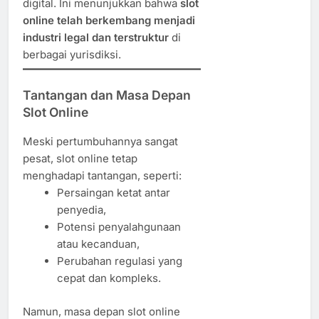
digital. Ini menunjukkan bahwa
slot
online telah berkembang menjadi
industri legal dan terstruktur
di
berbagai yurisdiksi.
Tantangan dan Masa Depan
Slot Online
Meski pertumbuhannya sangat
pesat, slot online tetap
menghadapi tantangan, seperti:
Persaingan ketat antar
penyedia,
Potensi penyalahgunaan
atau kecanduan,
Perubahan regulasi yang
cepat dan kompleks.
Namun, masa depan slot online