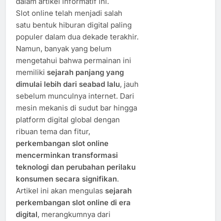
dalam artikel informatif ini.
Slot online telah menjadi salah
satu bentuk hiburan digital paling
populer dalam dua dekade terakhir.
Namun, banyak yang belum
mengetahui bahwa permainan ini
memiliki
sejarah panjang yang
dimulai lebih dari seabad lalu
, jauh
sebelum munculnya internet. Dari
mesin mekanis di sudut bar hingga
platform digital global dengan
ribuan tema dan fitur,
perkembangan slot online
mencerminkan transformasi
teknologi dan perubahan perilaku
konsumen secara signifikan
.
Artikel ini akan mengulas
sejarah
perkembangan slot online di era
digital
, merangkumnya dari