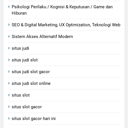
Psikologi Perilaku / Kognisi & Keputusan / Game dan
Hiburan
SEO & Digital Marketing, UX Optimization, Teknologi Web
Sistem Akses Alternatif Modern
situs judi
situs judi slot
situs judi slot gacor
situs judi slot online
situs slot
situs slot gacor
situs slot gacor hari ini