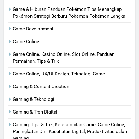
Game & Hiburan Panduan Pokémon Tips Menangkap
Pokémon Strategi Berburu Pokémon Pokémon Langka
Game Development
Game Online
Game Online, Kasino Online, Slot Online, Panduan
Permainan, Tips & Trik
Game Online, UX/UI Design, Teknologi Game
Gaming & Content Creation
Gaming & Teknologi
Gaming & Tren Digital
Gaming, Tips & Trik, Keterampilan Game, Game Online,
Peningkatan Diri, Kesehatan Digital, Produktivitas dalam
Gaming