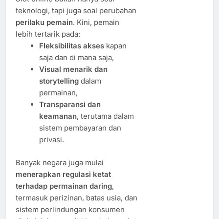
teknologi, tapi juga soal perubahan
perilaku pemain
. Kini, pemain
lebih tertarik pada:
Fleksibilitas akses
kapan
saja dan di mana saja,
Visual menarik dan
storytelling
dalam
permainan,
Transparansi dan
keamanan
, terutama dalam
sistem pembayaran dan
privasi.
Banyak negara juga mulai
menerapkan regulasi ketat
terhadap permainan daring
,
termasuk perizinan, batas usia, dan
sistem perlindungan konsumen