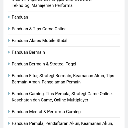
Teknologi,Manajemen Performa
Panduan
Panduan & Tips Game Online
Panduan Akses Mobile Stabil
Panduan Bermain
Panduan Bermain & Strategi Togel
Panduan Fitur, Strategi Bermain, Keamanan Akun, Tips
Bermain Aman, Pengalaman Pemain
Panduan Gaming, Tips Pemula, Strategi Game Online,
Kesehatan dan Game, Online Multiplayer
Panduan Mental & Performa Gaming
Panduan Pemula, Pendaftaran Akun, Keamanan Akun,