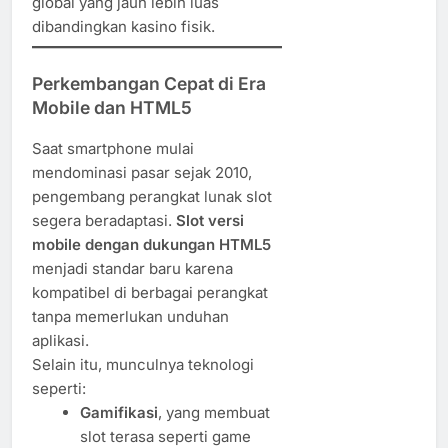
global yang jauh lebih luas
dibandingkan kasino fisik.
Perkembangan Cepat di Era
Mobile dan HTML5
Saat smartphone mulai
mendominasi pasar sejak 2010,
pengembang perangkat lunak slot
segera beradaptasi.
Slot versi
mobile dengan dukungan HTML5
menjadi standar baru karena
kompatibel di berbagai perangkat
tanpa memerlukan unduhan
aplikasi.
Selain itu, munculnya teknologi
seperti:
Gamifikasi
, yang membuat
slot terasa seperti game