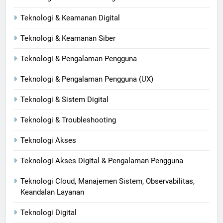
Teknologi & Keamanan Digital
Teknologi & Keamanan Siber
Teknologi & Pengalaman Pengguna
Teknologi & Pengalaman Pengguna (UX)
Teknologi & Sistem Digital
Teknologi & Troubleshooting
Teknologi Akses
Teknologi Akses Digital & Pengalaman Pengguna
Teknologi Cloud, Manajemen Sistem, Observabilitas,
Keandalan Layanan
Teknologi Digital