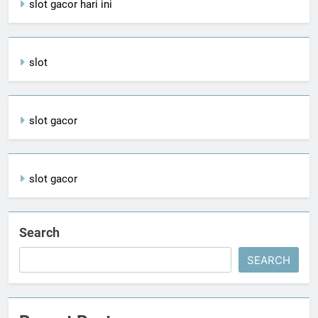
slot gacor hari ini
slot
slot gacor
slot gacor
Search
SEARCH