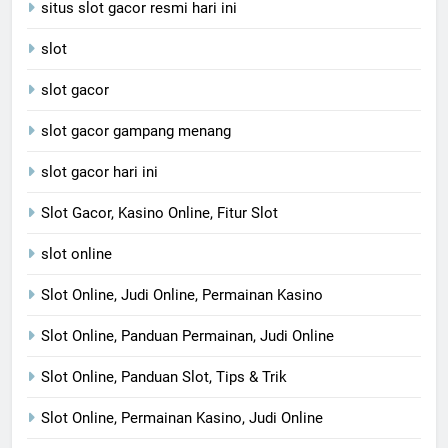
situs slot gacor resmi hari ini
slot
slot gacor
slot gacor gampang menang
slot gacor hari ini
Slot Gacor, Kasino Online, Fitur Slot
slot online
Slot Online, Judi Online, Permainan Kasino
Slot Online, Panduan Permainan, Judi Online
Slot Online, Panduan Slot, Tips & Trik
Slot Online, Permainan Kasino, Judi Online