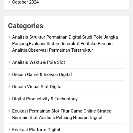
October 2024
Categories
Analisis Struktur Permainan Digital,Studi Pola Jangka
Panjang,Evaluasi Sistem Interaktif,Perilaku Pemain
Analitis,Observasi Permainan Terstruktur
Analisis Waktu & Pola Slot
Desain Game & Inovasi Digital
Desain Visual Slot Digital
Digital Productivity & Technology
Edukasi Permainan Slot Fitur Game Online Strategi
Bermain Slot Analisis Peluang Hiburan Digital
Edukasi Platform Digital