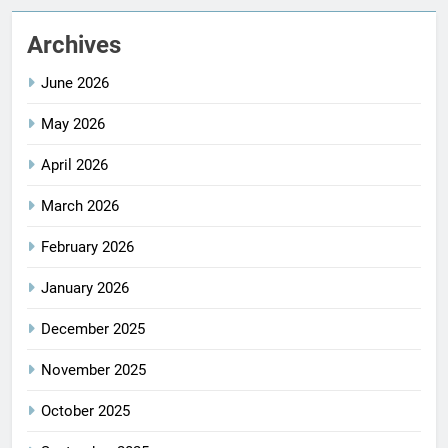
Archives
June 2026
May 2026
April 2026
March 2026
February 2026
January 2026
December 2025
November 2025
October 2025