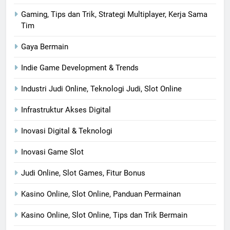
Gaming, Tips dan Trik, Strategi Multiplayer, Kerja Sama
Tim
Gaya Bermain
Indie Game Development & Trends
Industri Judi Online, Teknologi Judi, Slot Online
Infrastruktur Akses Digital
Inovasi Digital & Teknologi
Inovasi Game Slot
Judi Online, Slot Games, Fitur Bonus
Kasino Online, Slot Online, Panduan Permainan
Kasino Online, Slot Online, Tips dan Trik Bermain