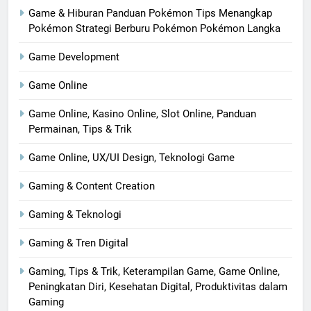
Game & Hiburan Panduan Pokémon Tips Menangkap
Pokémon Strategi Berburu Pokémon Pokémon Langka
Game Development
Game Online
Game Online, Kasino Online, Slot Online, Panduan
Permainan, Tips & Trik
Game Online, UX/UI Design, Teknologi Game
Gaming & Content Creation
Gaming & Teknologi
Gaming & Tren Digital
Gaming, Tips & Trik, Keterampilan Game, Game Online,
Peningkatan Diri, Kesehatan Digital, Produktivitas dalam
Gaming