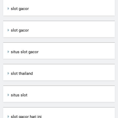
slot gacor
slot gacor
situs slot gacor
slot thailand
situs slot
slot gacor hari ini