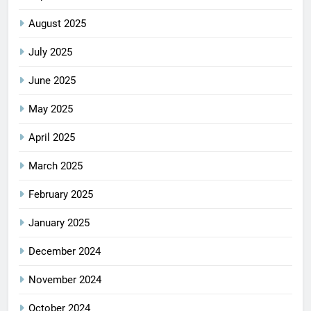
August 2025
July 2025
June 2025
May 2025
April 2025
March 2025
February 2025
January 2025
December 2024
November 2024
October 2024