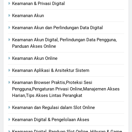
Keamanan & Privasi Digital
Keamanan Akun
Keamanan Akun dan Perlindungan Data Digital
Keamanan Akun Digital, Perlindungan Data Pengguna,
Panduan Akses Online
Keamanan Akun Online
Keamanan Aplikasi & Arsitektur Sistem
Keamanan Browser Praktis,Proteksi Sesi
Pengguna,Pengaturan Privasi Online,Manajemen Akses
Harian,Tips Akses Lintas Perangkat
Keamanan dan Regulasi dalam Slot Online
Keamanan Digital & Pengelolaan Akses
Keamanan Digital, Panduan Slot Online, Hiburan & Game