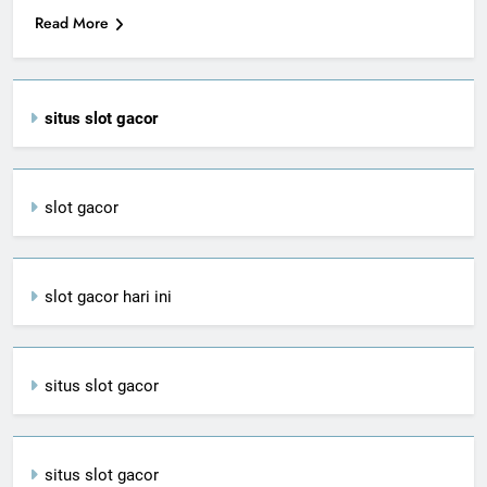
Read More
situs slot gacor
slot gacor
slot gacor hari ini
situs slot gacor
situs slot gacor