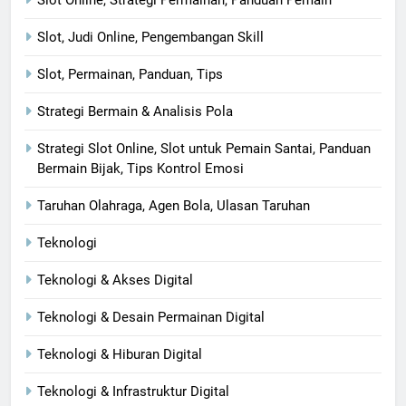
Slot, Judi Online, Pengembangan Skill
Slot, Permainan, Panduan, Tips
Strategi Bermain & Analisis Pola
Strategi Slot Online, Slot untuk Pemain Santai, Panduan
Bermain Bijak, Tips Kontrol Emosi
Taruhan Olahraga, Agen Bola, Ulasan Taruhan
Teknologi
Teknologi & Akses Digital
Teknologi & Desain Permainan Digital
Teknologi & Hiburan Digital
Teknologi & Infrastruktur Digital