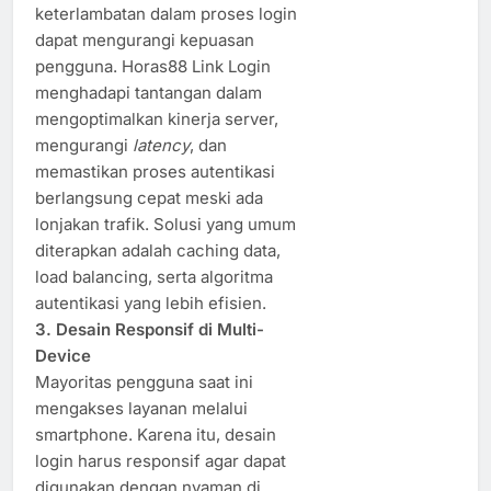
keterlambatan dalam proses login
dapat mengurangi kepuasan
pengguna. Horas88 Link Login
menghadapi tantangan dalam
mengoptimalkan kinerja server,
mengurangi
latency
, dan
memastikan proses autentikasi
berlangsung cepat meski ada
lonjakan trafik. Solusi yang umum
diterapkan adalah caching data,
load balancing, serta algoritma
autentikasi yang lebih efisien.
3. Desain Responsif di Multi-
Device
Mayoritas pengguna saat ini
mengakses layanan melalui
smartphone. Karena itu, desain
login harus responsif agar dapat
digunakan dengan nyaman di