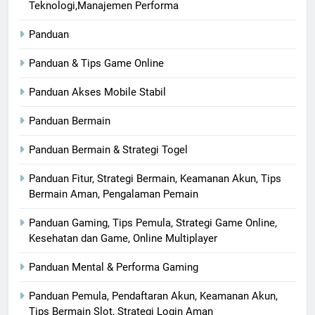
Teknologi,Manajemen Performa
Panduan
Panduan & Tips Game Online
Panduan Akses Mobile Stabil
Panduan Bermain
Panduan Bermain & Strategi Togel
Panduan Fitur, Strategi Bermain, Keamanan Akun, Tips
Bermain Aman, Pengalaman Pemain
Panduan Gaming, Tips Pemula, Strategi Game Online,
Kesehatan dan Game, Online Multiplayer
Panduan Mental & Performa Gaming
Panduan Pemula, Pendaftaran Akun, Keamanan Akun,
Tips Bermain Slot, Strategi Login Aman