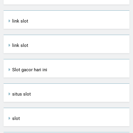
link slot
link slot
Slot gacor hari ini
situs slot
slot