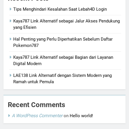
Tips Menghindari Kesalahan Saat Lebah4D Login
Kaya787 Link Alternatif sebagai Jalur Akses Pendukung
yang Efisien
Hal Penting yang Perlu Diperhatikan Sebelum Daftar
Pokemon787
Kaya787 Link Alternatif sebagai Bagian dari Layanan
Digital Modern
LAE138 Link Alternatif dengan Sistem Modern yang
Ramah untuk Pemula
Recent Comments
A WordPress Commenter
on
Hello world!