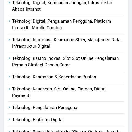
Teknologi Digital, Keamanan Jaringan, Infrastruktur
Akses Internet
Teknologi Digital, Pengalaman Pengguna, Platform
Interaktif, Mobile Gaming
Teknologi Informasi, Keamanan Siber, Manajemen Data,
Infrastruktur Digital
Teknologi Kasino Inovasi Slot Slot Online Pengalaman
Pemain Strategi Desain Game
Teknologi Keamanan & Kecerdasan Buatan
Teknologi Keuangan, Slot Online, Fintech, Digital
Payment
Teknologi Pengalaman Pengguna
Teknologi Platform Digital
Teknologi Server, Infrastruktur Sistem, Optimasi Kinerja,