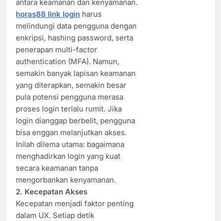
antara keamanan dan kenyamanan.
horas88 link login
harus
melindungi data pengguna dengan
enkripsi, hashing password, serta
penerapan multi-factor
authentication (MFA). Namun,
semakin banyak lapisan keamanan
yang diterapkan, semakin besar
pula potensi pengguna merasa
proses login terlalu rumit. Jika
login dianggap berbelit, pengguna
bisa enggan melanjutkan akses.
Inilah dilema utama: bagaimana
menghadirkan login yang kuat
secara keamanan tanpa
mengorbankan kenyamanan.
2. Kecepatan Akses
Kecepatan menjadi faktor penting
dalam UX. Setiap detik