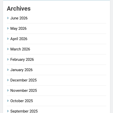
Archives
June 2026
May 2026
April 2026
March 2026
February 2026
January 2026
December 2025
November 2025
October 2025
September 2025