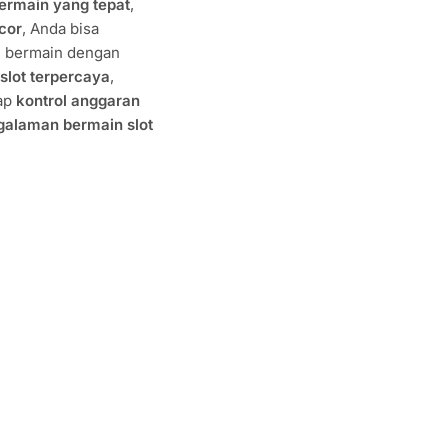
bermain yang tepat
,
acor
, Anda bisa
n bermain dengan
 slot terpercaya
,
tap
kontrol anggaran
galaman bermain slot