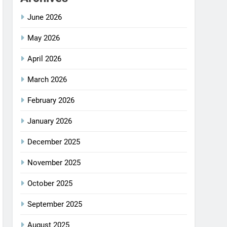
June 2026
May 2026
April 2026
March 2026
February 2026
January 2026
December 2025
November 2025
October 2025
September 2025
August 2025