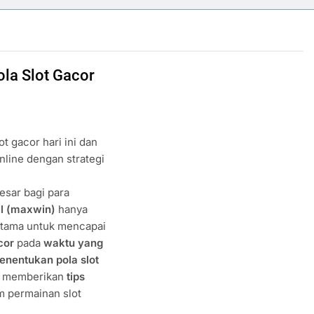
la Slot Gacor
 gacor hari ini dan
nline dengan strategi
esar bagi para
l (maxwin)
hanya
utama untuk mencapai
cor
pada
waktu yang
enentukan pola slot
ta memberikan
tips
 permainan slot