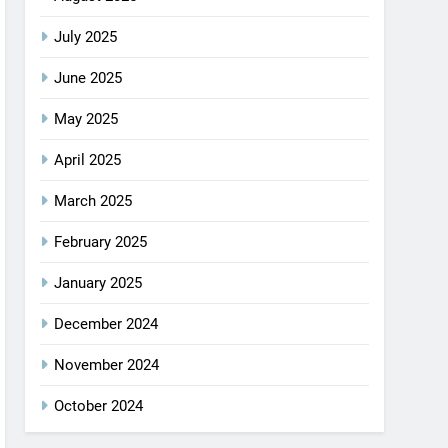
July 2025
June 2025
May 2025
April 2025
March 2025
February 2025
January 2025
December 2024
November 2024
October 2024