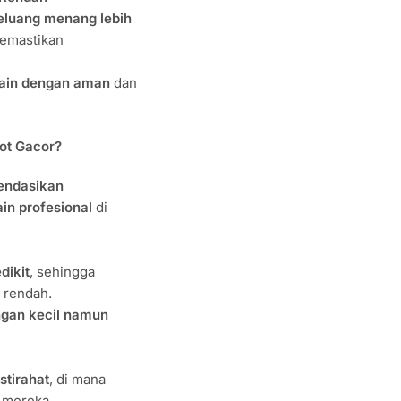
eluang menang lebih
mastikan
ain dengan aman
dan
ot Gacor?
endasikan
n profesional
di
dikit
, sehingga
 rendah.
gan kecil namun
stirahat
, di mana
 mereka.