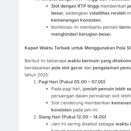
Slot dengan RTP tinggi
memberikan
p
besar
, sedangkan
volatilitas rendah
me
kemenangan konsisten
.
Kombinasi ini membantu pemain
berm
menghindari kerugian besar
.
Kapan Waktu Terbaik untuk Menggunakan Pola Sl
Berikut ini beberapa
waktu bermain yang direkom
berdasarkan
pola slot gacor
dan
pengalaman pemai
tahun 2025:
Pagi Hari (Pukul 05.00 – 07.00)
Pada pagi hari,
jumlah pemain lebih se
persaingan dalam permainan slot lebih
Slot cenderung memberikan
kemenan
konsisten
pada jam ini.
Siang Hari (Pukul 12.00 – 14.00)
Jam ini sering disebut sebagai
waktu i
banyak pemain mencoba peruntungan