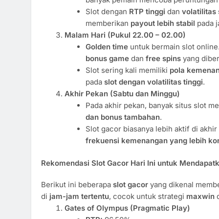
Slot dengan
RTP tinggi
dan
volatilita
memberikan
payout lebih stabil
pada j
Malam Hari (Pukul 22.00 – 02.00)
Golden time
untuk bermain slot online.
bonus game
dan
free spins
yang diber
Slot sering kali memiliki
pola kemenan
pada
slot dengan volatilitas tinggi
.
Akhir Pekan (Sabtu dan Minggu)
Pada akhir pekan, banyak situs slot 
dan bonus tambahan
.
Slot gacor biasanya lebih aktif di akh
frekuensi kemenangan yang lebih ko
Rekomendasi Slot Gacor Hari Ini untuk Mendapa
Berikut ini beberapa
slot gacor
yang dikenal memb
di
jam-jam tertentu
, cocok untuk strategi
maxwin
d
Gates of Olympus (Pragmatic Play)