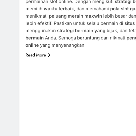
permainan slot online. Dengan mengikuti
strategi 
memilih
waktu terbaik
, dan memahami
pola slot g
menikmati
peluang meraih maxwin
lebih besar da
lebih efektif. Pastikan untuk selalu bermain di
situs
menggunakan
strategi bermain yang bijak
, dan te
bermain
Anda. Semoga
beruntung
dan nikmati
pen
online
yang menyenangkan!
Read More