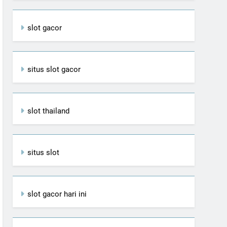
slot gacor
situs slot gacor
slot thailand
situs slot
slot gacor hari ini