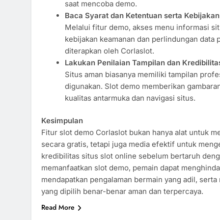
saat mencoba demo.
Baca Syarat dan Ketentuan serta Kebijakan 
Melalui fitur demo, akses menu informasi s
kebijakan keamanan dan perlindungan data p
diterapkan oleh Corlaslot.
Lakukan Penilaian Tampilan dan Kredibilita
Situs aman biasanya memiliki tampilan prof
digunakan. Slot demo memberikan gambaran
kualitas antarmuka dan navigasi situs.
Kesimpulan
Fitur slot demo Corlaslot bukan hanya alat untuk 
secara gratis, tetapi juga media efektif untuk me
kredibilitas situs slot online sebelum bertaruh den
memanfaatkan slot demo, pemain dapat menghindari
mendapatkan pengalaman bermain yang adil, serta
yang dipilih benar-benar aman dan terpercaya.
Read More