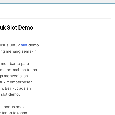
tuk Slot Demo
husus untuk
slot
demo
uang menang semakin
at membantu para
sme permainan tanpa
juga menyediakan
untuk memperbesar
. Berikut adalah
 slot demo.
an bonus adalah
 tanpa tekanan