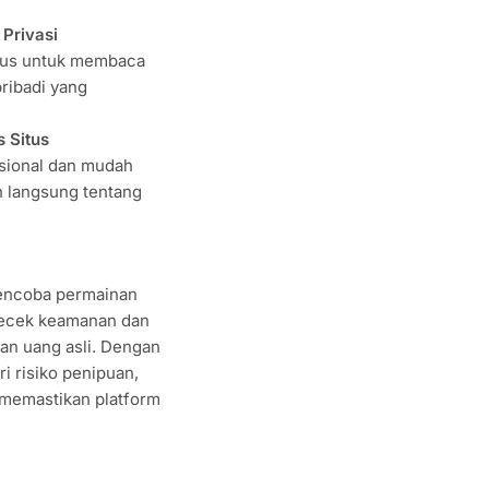
Privasi
itus untuk membaca
ribadi yang
s Situs
esional dan mudah
 langsung tentang
mencoba permainan
ngecek keamanan dan
gan uang asli. Dengan
 risiko penipuan,
 memastikan platform