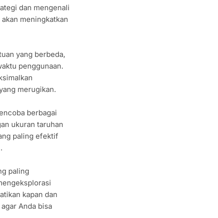
ategi dan mengenali
Ini akan meningkatkan
ntuan yang berbeda,
 waktu penggunaan.
aksimalkan
 yang merugikan.
encoba berbagai
gan ukuran taruhan
ng paling efektif
.
ng paling
mengeksplorasi
atikan kapan dan
 agar Anda bisa