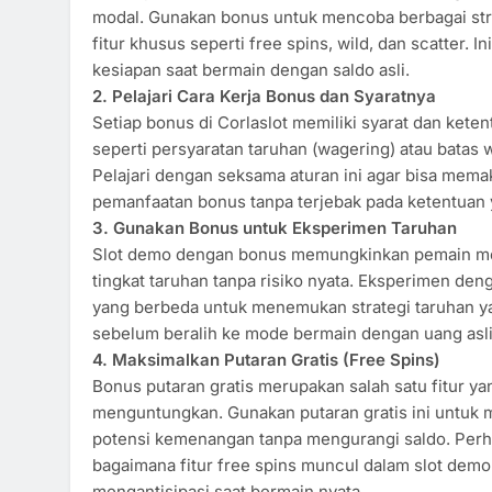
modal. Gunakan bonus untuk mencoba berbagai str
fitur khusus seperti free spins, wild, dan scatter. 
kesiapan saat bermain dengan saldo asli.
2. Pelajari Cara Kerja Bonus dan Syaratnya
Setiap bonus di Corlaslot memiliki syarat dan kete
seperti persyaratan taruhan (wagering) atau batas
Pelajari dengan seksama aturan ini agar bisa mem
pemanfaatan bonus tanpa terjebak pada ketentuan
3. Gunakan Bonus untuk Eksperimen Taruhan
Slot demo dengan bonus memungkinkan pemain m
tingkat taruhan tanpa risiko nyata. Eksperimen den
yang berbeda untuk menemukan strategi taruhan ya
sebelum beralih ke mode bermain dengan uang asli
4. Maksimalkan Putaran Gratis (Free Spins)
Bonus putaran gratis merupakan salah satu fitur ya
menguntungkan. Gunakan putaran gratis ini untuk 
potensi kemenangan tanpa mengurangi saldo. Perh
bagaimana fitur free spins muncul dalam slot demo
mengantisipasi saat bermain nyata.