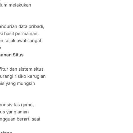
elum melakukan
ncurian data pribadi,
i hasil permainan.
 sejak awal sangat
n.
anan Situs
ur dan sistem situs
urangi risiko kerugian
nis yang mungkin
ponsivitas game,
itus yang aman
ngguan berarti saat