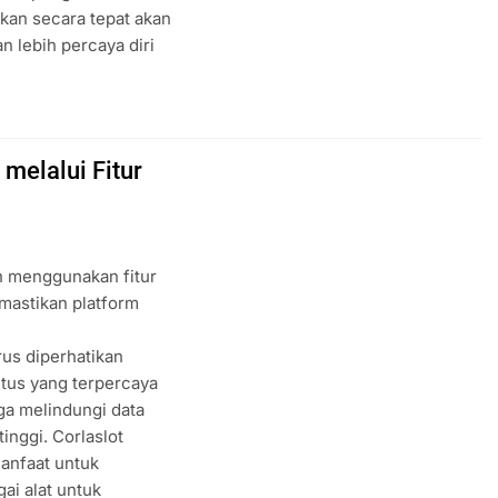
kan secara tepat akan
n lebih percaya diri
melalui Fitur
an menggunakan fitur
emastikan platform
us diperhatikan
itus yang terpercaya
ga melindungi data
nggi. Corlaslot
anfaat untuk
ai alat untuk