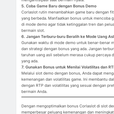
5. Coba Game Baru dengan Bonus Demo
Corlaslot rutin menambahkan game baru dengan fi
yang berbeda. Manfaatkan bonus untuk mencoba g
di mode demo agar tidak ketinggalan tren dan pelu
bermain slot.
6. Jangan Terburu-buru Beralih ke Mode Uang Asl
Gunakan waktu di mode demo untuk benar-benar 
dan strategi dengan bonus yang ada. Jangan terbur
taruhan uang asli sebelum merasa cukup percaya di
yang ada.
7. Gunakan Bonus untuk Menilai Volatilitas dan R
Melalui slot demo dengan bonus, Anda dapat meng
kemenangan dan volatilitas game. Ini membantu d
dengan RTP dan volatilitas yang sesuai dengan pre
bermain Anda.
Dengan mengoptimalkan bonus Corlaslot di slot de
memperbesar peluang kemenangan dan meningkat