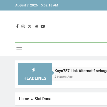
Skip
August 7, 2026
5:02:19 AM
to
content
Vel
Dapatkan P
ebah4D Login
Kaya787 Link Alternatif sebagai Jalur Aks
2 Months Ago
HEADLINES
Home
Slot Dana