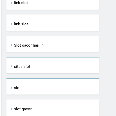
link slot
link slot
Slot gacor hari ini
situs slot
slot
slot gacor