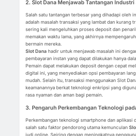
2.
Slot Dana Menjawab Tantangan Industri 
Salah satu tantangan terbesar yang dihadapi oleh in
adalah masalah transaksi yang lambat dan kurang t
sering kali mengeluhkan proses deposit dan penar
memakan waktu lama, yang akhirnya mempengaruh
bermain mereka.
Slot Dana
hadir untuk menjawab masalah ini denga
pembayaran instan yang dapat dilakukan hanya dal
Pemain dapat melakukan deposit dengan cepat mela
digital ini, yang menyediakan opsi pembayaran lan
mudah. Selain itu, transaksi menggunakan Slot Dan
keamanannya berkat teknologi enkripsi yang digu
rasa nyaman dan aman bagi pemain.
3.
Pengaruh Perkembangan Teknologi pada
Perkembangan teknologi smartphone dan aplikasi d
salah satu faktor pendorong utama kemunculan
Sl
judi online. Seiring dengan meningkatnya pengguna