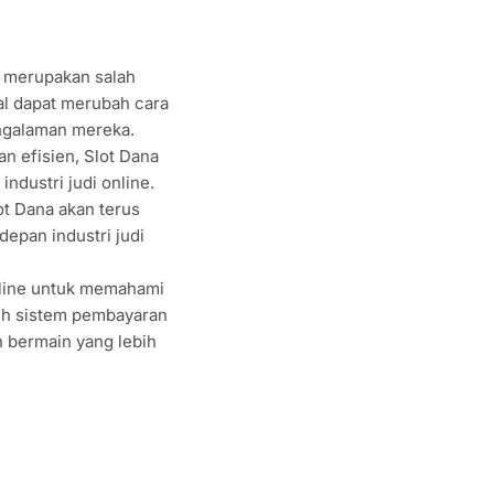
e merupakan salah
al dapat merubah cara
engalaman mereka.
n efisien, Slot Dana
ndustri judi online.
ot Dana akan terus
pan industri judi
nline untuk memahami
eh sistem pembayaran
n bermain yang lebih