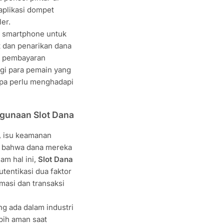
aplikasi dompet
er.
 smartphone untuk
t dan penarikan dana
m pembayaran
agi para pemain yang
npa perlu menghadapi
gunaan Slot Dana
, isu keamanan
n bahwa dana mereka
am hal ini,
Slot Dana
tentikasi dua faktor
rmasi dan transaksi
ng ada dalam industri
bih aman saat