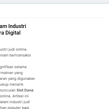
am Industri
a Digital
tri judi online.
main bertransaksi
ignifikan selama
ermainan yang
yaran yang digunakan
cukup menarik
emunculan
Slot Dana
line. Artikel ini
lam industri judi
lihan populer bagi