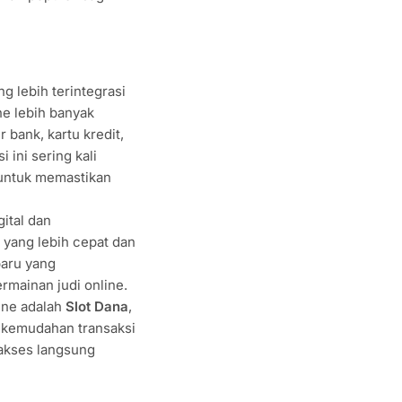
 lebih terintegrasi
ine lebih banyak
 bank, kartu kredit,
 ini sering kali
untuk memastikan
ital dan
yang lebih cepat dan
baru yang
mainan judi online.
line adalah
Slot Dana
,
kemudahan transaksi
iakses langsung