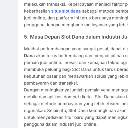
melakukan transaksi. Kepercayaan menjadi faktor 
keberhasilan
situs slot dana
sebagai metode pembay
judi online, dan platform ini terus berupaya meni
pengguna dengan menghadirkan layanan yang lebih
5.
Masa Depan Slot Dana dalam Industri Ju
Melihat perkembangan yang sangat pesat, dapat d
Dana
akan terus berkembang dan menjadi pilihan u
pemain judi online. Inovasi dan kemajuan teknologi 
membuka peluang bagi Slot Dana untuk terus bera
kebutuhan pasar dan menawarkan solusi yang lebih
pembayaran dan transaksi.
Dengan meningkatnya jumlah pemain yang menggu
mobile dan aplikasi dompet digital, Slot Dana akan
sebagai metode pembayaran yang lebih efisien, a
digunakan. Selain itu, Slot Dana kemungkinan akan 
untuk menyediakan fitur baru yang dapat meningk
pengguna dalam industri judi online.