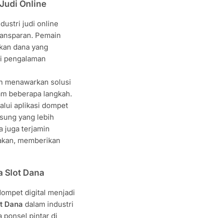
Judi Online
dustri judi online
ransparan. Pemain
ikan dana yang
i pengalaman
n menawarkan solusi
am beberapa langkah.
lui aplikasi dompet
gsung yang lebih
a juga terjamin
nakan, memberikan
 Slot Dana
ompet digital menjadi
ot Dana
dalam industri
 ponsel pintar di