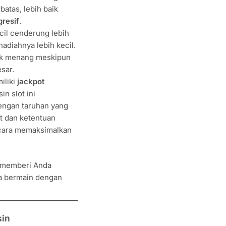
batas, lebih baik
gresif
.
cil cenderung lebih
diahnya lebih kecil.
tuk menang meskipun
sar.
iliki
jackpot
n slot ini
ngan taruhan yang
at dan ketentuan
 cara memaksimalkan
f memberi Anda
a bermain dengan
sin