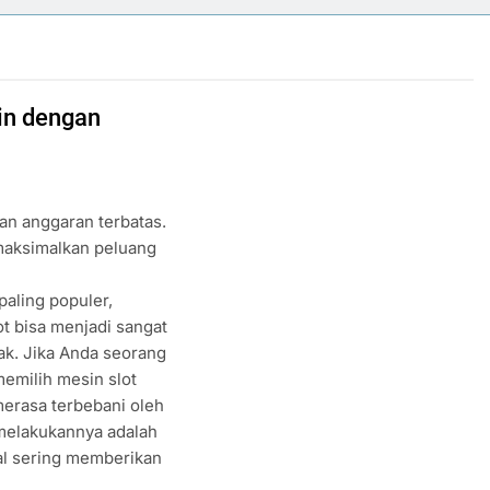
in dengan
an anggaran terbatas.
maksimalkan peluang
paling populer,
ot bisa menjadi sangat
ak. Jika Anda seorang
memilih mesin slot
merasa terbebani oleh
 melakukannya adalah
nal sering memberikan