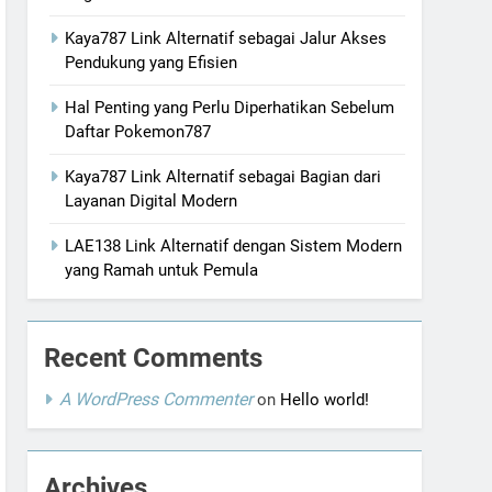
Kaya787 Link Alternatif sebagai Jalur Akses
Pendukung yang Efisien
Hal Penting yang Perlu Diperhatikan Sebelum
Daftar Pokemon787
Kaya787 Link Alternatif sebagai Bagian dari
Layanan Digital Modern
LAE138 Link Alternatif dengan Sistem Modern
yang Ramah untuk Pemula
Recent Comments
A WordPress Commenter
on
Hello world!
Archives