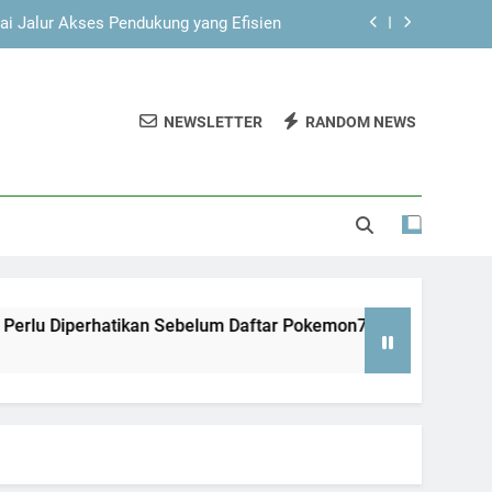
gai Jalur Akses Pendukung yang Efisien
perhatikan Sebelum Daftar Pokemon787
gai Bagian dari Layanan Digital Modern
NEWSLETTER
RANDOM NEWS
hindari Kesalahan Saat Lebah4D Login
re. Toko Online Untuk Kebutuhan Harian Anda.
gai Jalur Akses Pendukung yang Efisien
perhatikan Sebelum Daftar Pokemon787
gai Bagian dari Layanan Digital Modern
rhatikan Sebelum Daftar Pokemon787
Kaya787 Link Alter
3 Months Ago