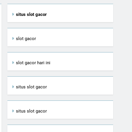
situs slot gacor
slot gacor
slot gacor hari ini
situs slot gacor
situs slot gacor