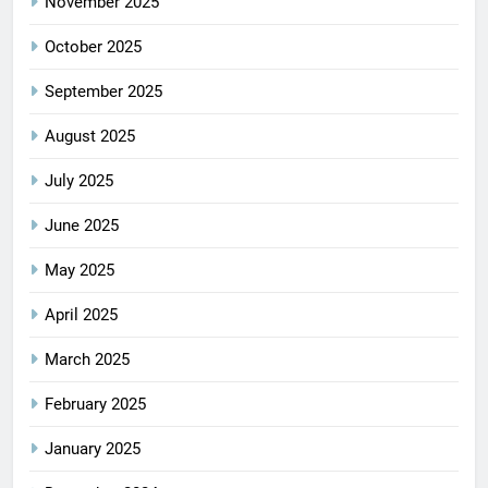
November 2025
October 2025
September 2025
August 2025
July 2025
June 2025
May 2025
April 2025
March 2025
February 2025
January 2025