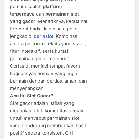
pemain adalah
platform
terpercaya
dan
permainan slot
yang gacor
. Menariknya, kedua hal
tersebut hadir dalam satu paket
lengkap di
corlaslot
. Kombinasi
antara performa teknis yang stabil,
fitur interaktif, serta kurasi
permainan gacor membuat
Corlaslot menjadi tempat favorit
bagi banyak pemain yang ingin
bermain dengan cerdas, aman, dan
menyenangkan.
Apa Itu Slot Gacor?
Slot gacor adalah istilah yang
digunakan oleh komunitas pemain
untuk menyebut permainan slot
yang cenderung memberikan hasil
positif secara konsisten. Ciri-