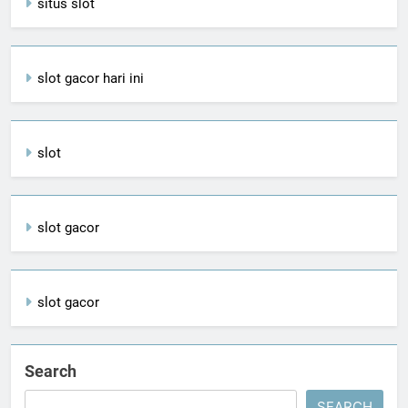
situs slot
slot gacor hari ini
slot
slot gacor
slot gacor
Search
SEARCH