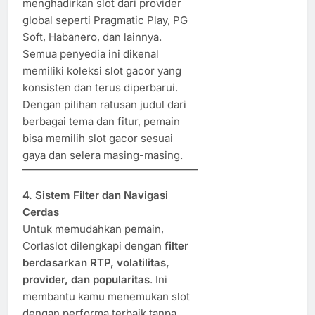
menghadirkan slot dari provider
global seperti Pragmatic Play, PG
Soft, Habanero, dan lainnya.
Semua penyedia ini dikenal
memiliki koleksi slot gacor yang
konsisten dan terus diperbarui.
Dengan pilihan ratusan judul dari
berbagai tema dan fitur, pemain
bisa memilih slot gacor sesuai
gaya dan selera masing-masing.
4. Sistem Filter dan Navigasi
Cerdas
Untuk memudahkan pemain,
Corlaslot dilengkapi dengan
filter
berdasarkan RTP, volatilitas,
provider, dan popularitas
. Ini
membantu kamu menemukan slot
dengan performa terbaik tanpa