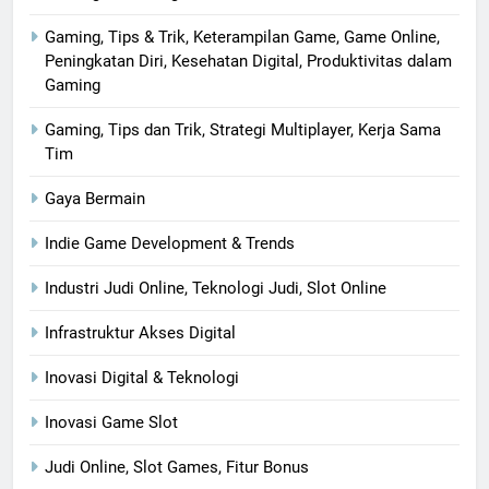
Gaming, Tips & Trik, Keterampilan Game, Game Online,
Peningkatan Diri, Kesehatan Digital, Produktivitas dalam
Gaming
Gaming, Tips dan Trik, Strategi Multiplayer, Kerja Sama
Tim
Gaya Bermain
Indie Game Development & Trends
Industri Judi Online, Teknologi Judi, Slot Online
Infrastruktur Akses Digital
Inovasi Digital & Teknologi
Inovasi Game Slot
Judi Online, Slot Games, Fitur Bonus