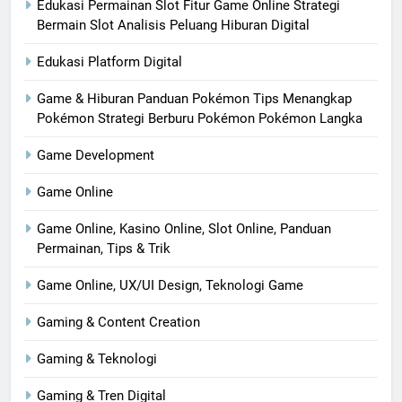
Edukasi Permainan Slot Fitur Game Online Strategi
Bermain Slot Analisis Peluang Hiburan Digital
Edukasi Platform Digital
Game & Hiburan Panduan Pokémon Tips Menangkap
Pokémon Strategi Berburu Pokémon Pokémon Langka
Game Development
Game Online
Game Online, Kasino Online, Slot Online, Panduan
Permainan, Tips & Trik
Game Online, UX/UI Design, Teknologi Game
Gaming & Content Creation
Gaming & Teknologi
Gaming & Tren Digital