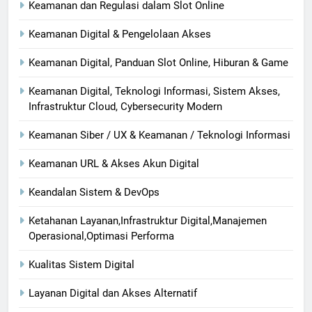
Keamanan dan Regulasi dalam Slot Online
Keamanan Digital & Pengelolaan Akses
Keamanan Digital, Panduan Slot Online, Hiburan & Game
Keamanan Digital, Teknologi Informasi, Sistem Akses,
Infrastruktur Cloud, Cybersecurity Modern
Keamanan Siber / UX & Keamanan / Teknologi Informasi
Keamanan URL & Akses Akun Digital
Keandalan Sistem & DevOps
Ketahanan Layanan,Infrastruktur Digital,Manajemen
Operasional,Optimasi Performa
Kualitas Sistem Digital
Layanan Digital dan Akses Alternatif