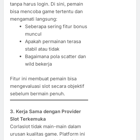
tanpa harus login. Di sini, pemain
bisa mencoba game tertentu dan
mengamati langsung:
Seberapa sering fitur bonus
muncul
Apakah permainan terasa
stabil atau tidak
Bagaimana pola scatter dan
wild bekerja
Fitur ini membuat pemain bisa
mengevaluasi slot secara objektif
sebelum bermain penuh.
3. Kerja Sama dengan Provider
Slot Terkemuka
Corlaslot tidak main-main dalam
urusan kualitas game. Platform ini