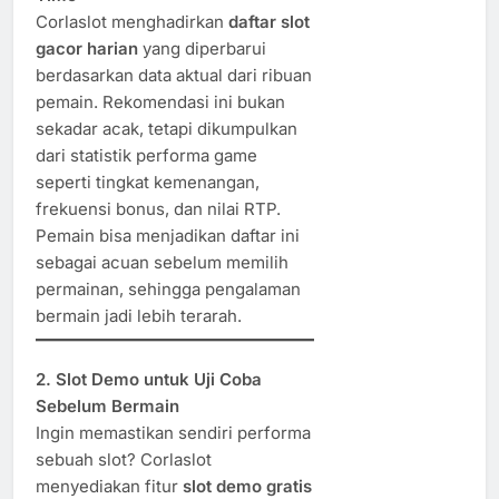
Corlaslot menghadirkan
daftar slot
gacor harian
yang diperbarui
berdasarkan data aktual dari ribuan
pemain. Rekomendasi ini bukan
sekadar acak, tetapi dikumpulkan
dari statistik performa game
seperti tingkat kemenangan,
frekuensi bonus, dan nilai RTP.
Pemain bisa menjadikan daftar ini
sebagai acuan sebelum memilih
permainan, sehingga pengalaman
bermain jadi lebih terarah.
2. Slot Demo untuk Uji Coba
Sebelum Bermain
Ingin memastikan sendiri performa
sebuah slot? Corlaslot
menyediakan fitur
slot demo gratis