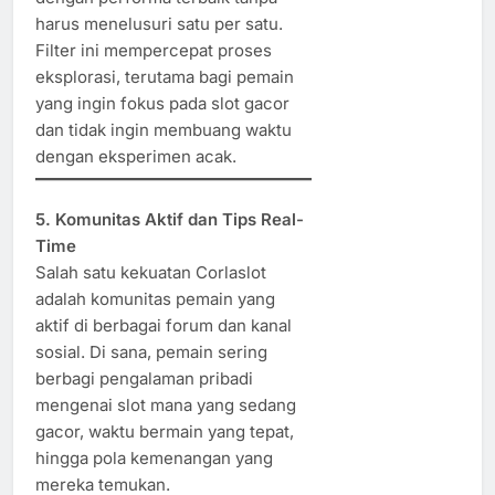
harus menelusuri satu per satu.
Filter ini mempercepat proses
eksplorasi, terutama bagi pemain
yang ingin fokus pada slot gacor
dan tidak ingin membuang waktu
dengan eksperimen acak.
5. Komunitas Aktif dan Tips Real-
Time
Salah satu kekuatan Corlaslot
adalah komunitas pemain yang
aktif di berbagai forum dan kanal
sosial. Di sana, pemain sering
berbagi pengalaman pribadi
mengenai slot mana yang sedang
gacor, waktu bermain yang tepat,
hingga pola kemenangan yang
mereka temukan.