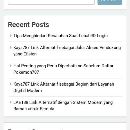
Recent Posts
Tips Menghindari Kesalahan Saat Lebah4D Login
Kaya787 Link Alternatif sebagai Jalur Akses Pendukung
yang Efisien
Hal Penting yang Perlu Diperhatikan Sebelum Daftar
Pokemon787
Kaya787 Link Alternatif sebagai Bagian dari Layanan
Digital Modern
LAE138 Link Alternatif dengan Sistem Modern yang
Ramah untuk Pemula