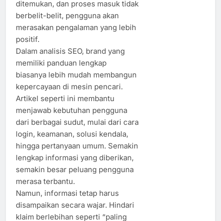
ditemukan, dan proses masuk tidak
berbelit-belit, pengguna akan
merasakan pengalaman yang lebih
positif.
Dalam analisis SEO, brand yang
memiliki panduan lengkap
biasanya lebih mudah membangun
kepercayaan di mesin pencari.
Artikel seperti ini membantu
menjawab kebutuhan pengguna
dari berbagai sudut, mulai dari cara
login, keamanan, solusi kendala,
hingga pertanyaan umum. Semakin
lengkap informasi yang diberikan,
semakin besar peluang pengguna
merasa terbantu.
Namun, informasi tetap harus
disampaikan secara wajar. Hindari
klaim berlebihan seperti “paling