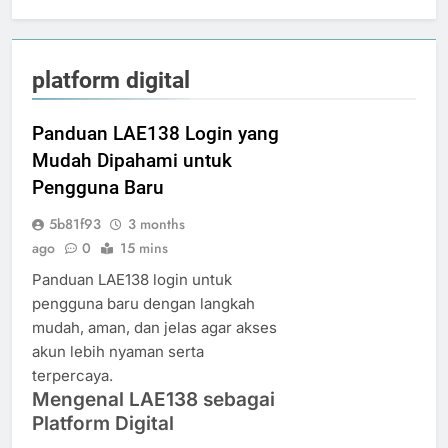
platform digital
Panduan LAE138 Login yang
Mudah Dipahami untuk
Pengguna Baru
5b81f93
3 months
ago
0
15 mins
Panduan LAE138 login untuk
pengguna baru dengan langkah
mudah, aman, dan jelas agar akses
akun lebih nyaman serta
terpercaya.
Mengenal LAE138 sebagai
Platform Digital