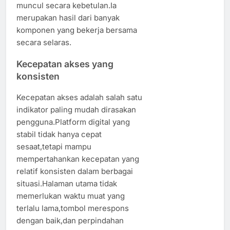
muncul secara kebetulan.Ia
merupakan hasil dari banyak
komponen yang bekerja bersama
secara selaras.
Kecepatan akses yang
konsisten
Kecepatan akses adalah salah satu
indikator paling mudah dirasakan
pengguna.Platform digital yang
stabil tidak hanya cepat
sesaat,tetapi mampu
mempertahankan kecepatan yang
relatif konsisten dalam berbagai
situasi.Halaman utama tidak
memerlukan waktu muat yang
terlalu lama,tombol merespons
dengan baik,dan perpindahan