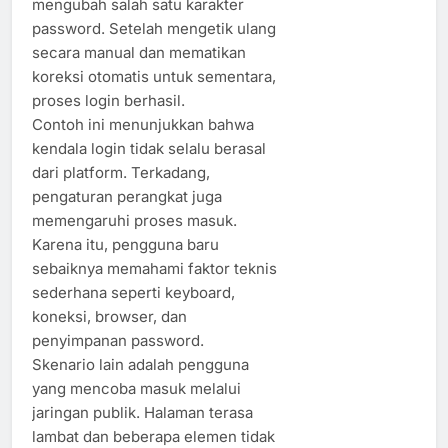
mengubah salah satu karakter
password. Setelah mengetik ulang
secara manual dan mematikan
koreksi otomatis untuk sementara,
proses login berhasil.
Contoh ini menunjukkan bahwa
kendala login tidak selalu berasal
dari platform. Terkadang,
pengaturan perangkat juga
memengaruhi proses masuk.
Karena itu, pengguna baru
sebaiknya memahami faktor teknis
sederhana seperti keyboard,
koneksi, browser, dan
penyimpanan password.
Skenario lain adalah pengguna
yang mencoba masuk melalui
jaringan publik. Halaman terasa
lambat dan beberapa elemen tidak