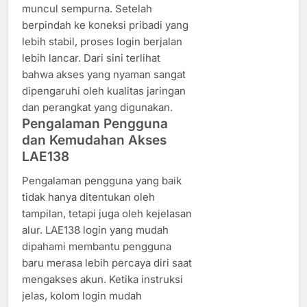
muncul sempurna. Setelah
berpindah ke koneksi pribadi yang
lebih stabil, proses login berjalan
lebih lancar. Dari sini terlihat
bahwa akses yang nyaman sangat
dipengaruhi oleh kualitas jaringan
dan perangkat yang digunakan.
Pengalaman Pengguna
dan Kemudahan Akses
LAE138
Pengalaman pengguna yang baik
tidak hanya ditentukan oleh
tampilan, tetapi juga oleh kejelasan
alur. LAE138 login yang mudah
dipahami membantu pengguna
baru merasa lebih percaya diri saat
mengakses akun. Ketika instruksi
jelas, kolom login mudah