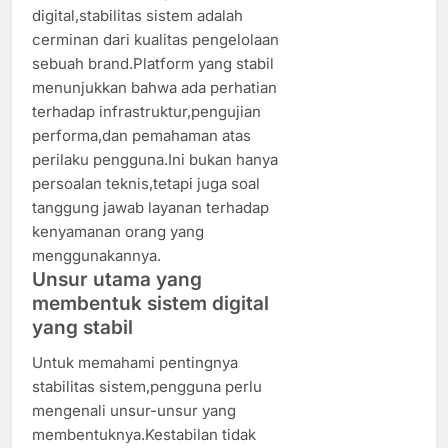
digital,stabilitas sistem adalah
cerminan dari kualitas pengelolaan
sebuah brand.Platform yang stabil
menunjukkan bahwa ada perhatian
terhadap infrastruktur,pengujian
performa,dan pemahaman atas
perilaku pengguna.Ini bukan hanya
persoalan teknis,tetapi juga soal
tanggung jawab layanan terhadap
kenyamanan orang yang
menggunakannya.
Unsur utama yang
membentuk sistem digital
yang stabil
Untuk memahami pentingnya
stabilitas sistem,pengguna perlu
mengenali unsur-unsur yang
membentuknya.Kestabilan tidak