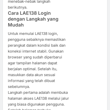
menebak-nebak langkah
berikutnya.
Cara LAE138 Login
dengan Langkah yang
Mudah
Untuk memulai LAE138 login,
pengguna sebaiknya memastikan
perangkat dalam kondisi baik dan
koneksi internet stabil. Gunakan
browser yang sudah diperbarui
agar tampilan halaman dapat
berjalan optimal. Setelah itu,
masukkan data akun sesuai
informasi yang telah dibuat
sebelumnya.
Langkah pertama adalah membuka
halaman akses LAE138 melalui jalur
yang biasa digunakan pengguna.