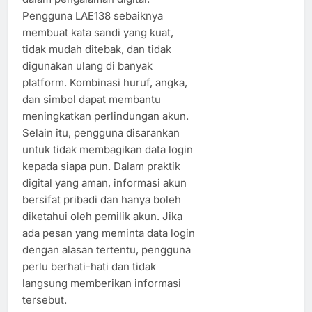
Pengguna LAE138 sebaiknya
membuat kata sandi yang kuat,
tidak mudah ditebak, dan tidak
digunakan ulang di banyak
platform. Kombinasi huruf, angka,
dan simbol dapat membantu
meningkatkan perlindungan akun.
Selain itu, pengguna disarankan
untuk tidak membagikan data login
kepada siapa pun. Dalam praktik
digital yang aman, informasi akun
bersifat pribadi dan hanya boleh
diketahui oleh pemilik akun. Jika
ada pesan yang meminta data login
dengan alasan tertentu, pengguna
perlu berhati-hati dan tidak
langsung memberikan informasi
tersebut.