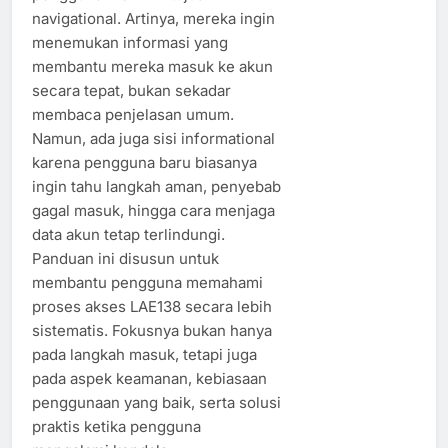
navigational. Artinya, mereka ingin
menemukan informasi yang
membantu mereka masuk ke akun
secara tepat, bukan sekadar
membaca penjelasan umum.
Namun, ada juga sisi informational
karena pengguna baru biasanya
ingin tahu langkah aman, penyebab
gagal masuk, hingga cara menjaga
data akun tetap terlindungi.
Panduan ini disusun untuk
membantu pengguna memahami
proses akses LAE138 secara lebih
sistematis. Fokusnya bukan hanya
pada langkah masuk, tetapi juga
pada aspek keamanan, kebiasaan
penggunaan yang baik, serta solusi
praktis ketika pengguna