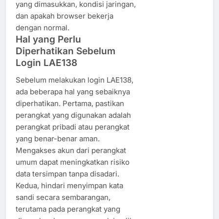
yang dimasukkan, kondisi jaringan,
dan apakah browser bekerja
dengan normal.
Hal yang Perlu
Diperhatikan Sebelum
Login LAE138
Sebelum melakukan login LAE138,
ada beberapa hal yang sebaiknya
diperhatikan. Pertama, pastikan
perangkat yang digunakan adalah
perangkat pribadi atau perangkat
yang benar-benar aman.
Mengakses akun dari perangkat
umum dapat meningkatkan risiko
data tersimpan tanpa disadari.
Kedua, hindari menyimpan kata
sandi secara sembarangan,
terutama pada perangkat yang