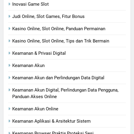
Inovasi Game Slot
Judi Online, Slot Games, Fitur Bonus
Kasino Online, Slot Online, Panduan Permainan
Kasino Online, Slot Online, Tips dan Trik Bermain
Keamanan & Privasi Digital
Keamanan Akun
Keamanan Akun dan Perlindungan Data Digital
Keamanan Akun Digital, Perlindungan Data Pengguna,
Panduan Akses Online
Keamanan Akun Online
Keamanan Aplikasi & Arsitektur Sistem
Keamanan Browser Praktis,Proteksi Sesi