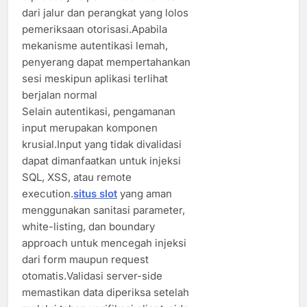
dari jalur dan perangkat yang lolos
pemeriksaan otorisasi.Apabila
mekanisme autentikasi lemah,
penyerang dapat mempertahankan
sesi meskipun aplikasi terlihat
berjalan normal
Selain autentikasi, pengamanan
input merupakan komponen
krusial.Input yang tidak divalidasi
dapat dimanfaatkan untuk injeksi
SQL, XSS, atau remote
execution.
situs slot
yang aman
menggunakan sanitasi parameter,
white-listing, dan boundary
approach untuk mencegah injeksi
dari form maupun request
otomatis.Validasi server-side
memastikan data diperiksa setelah