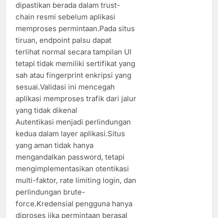
dipastikan berada dalam trust-
chain resmi sebelum aplikasi
memproses permintaan.Pada situs
tiruan, endpoint palsu dapat
terlihat normal secara tampilan UI
tetapi tidak memiliki sertifikat yang
sah atau fingerprint enkripsi yang
sesuai.Validasi ini mencegah
aplikasi memproses trafik dari jalur
yang tidak dikenal
Autentikasi menjadi perlindungan
kedua dalam layer aplikasi.Situs
yang aman tidak hanya
mengandalkan password, tetapi
mengimplementasikan otentikasi
multi-faktor, rate limiting login, dan
perlindungan brute-
force.Kredensial pengguna hanya
diproses jika permintaan berasal