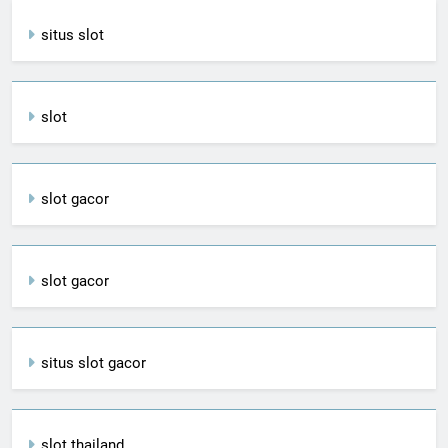
situs slot
slot
slot gacor
slot gacor
situs slot gacor
slot thailand