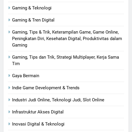
Gaming & Teknologi
Gaming & Tren Digital
Gaming, Tips & Trik, Keterampilan Game, Game Online,
Peningkatan Diri, Kesehatan Digital, Produktivitas dalam
Gaming
Gaming, Tips dan Trik, Strategi Multiplayer, Kerja Sama
Tim
Gaya Bermain
Indie Game Development & Trends
Industri Judi Online, Teknologi Judi, Slot Online
Infrastruktur Akses Digital
Inovasi Digital & Teknologi