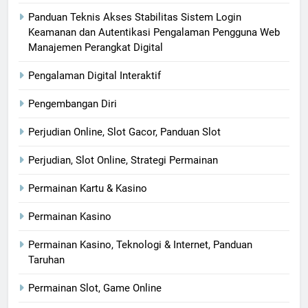
Panduan Teknis Akses Stabilitas Sistem Login
Keamanan dan Autentikasi Pengalaman Pengguna Web
Manajemen Perangkat Digital
Pengalaman Digital Interaktif
Pengembangan Diri
Perjudian Online, Slot Gacor, Panduan Slot
Perjudian, Slot Online, Strategi Permainan
Permainan Kartu & Kasino
Permainan Kasino
Permainan Kasino, Teknologi & Internet, Panduan
Taruhan
Permainan Slot, Game Online