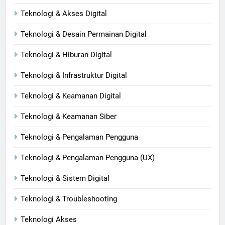
Teknologi & Akses Digital
Teknologi & Desain Permainan Digital
Teknologi & Hiburan Digital
Teknologi & Infrastruktur Digital
Teknologi & Keamanan Digital
Teknologi & Keamanan Siber
Teknologi & Pengalaman Pengguna
Teknologi & Pengalaman Pengguna (UX)
Teknologi & Sistem Digital
Teknologi & Troubleshooting
Teknologi Akses