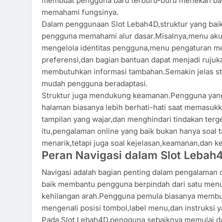
membuat pengguna baru terburu-buru menekan bag
memahami fungsinya.
Dalam penggunaan Slot Lebah4D,struktur yang ba
pengguna memahami alur dasar.Misalnya,menu aku
mengelola identitas pengguna,menu pengaturan 
preferensi,dan bagian bantuan dapat menjadi ruju
membutuhkan informasi tambahan.Semakin jelas s
mudah pengguna beradaptasi.
Struktur juga mendukung keamanan.Pengguna yan
halaman biasanya lebih berhati-hati saat memasuk
tampilan yang wajar,dan menghindari tindakan ter
itu,pengalaman online yang baik bukan hanya soal 
menarik,tetapi juga soal kejelasan,keamanan,dan 
Peran Navigasi dalam Slot Lebah
Navigasi adalah bagian penting dalam pengalaman o
baik membantu pengguna berpindah dari satu menu
kehilangan arah.Pengguna pemula biasanya membu
mengenali posisi tombol,label menu,dan instruksi y
Pada Slot Lebah4D,pengguna sebaiknya memulai da