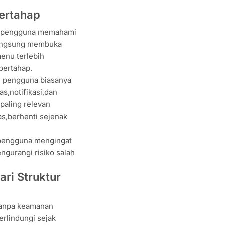
ertahap
u pengguna memahami
 langsung membuka
enu terlebih
bertahap.
 pengguna biasanya
s,notifikasi,dan
paling relevan
s,berhenti sejenak
pengguna mengingat
engurangi risiko salah
ri Struktur
 tanpa keamanan
erlindungi sejak