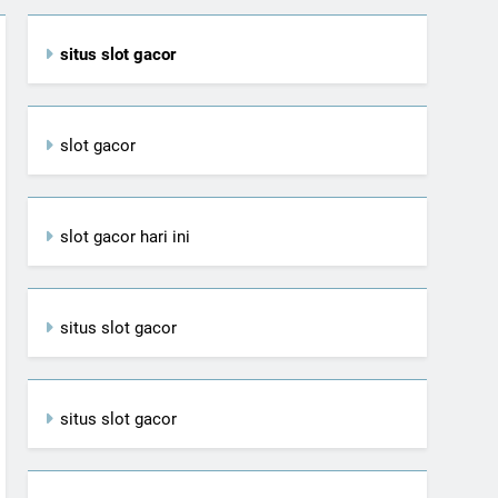
situs slot gacor
slot gacor
slot gacor hari ini
situs slot gacor
situs slot gacor