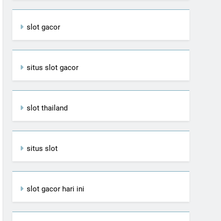
slot gacor
situs slot gacor
slot thailand
situs slot
slot gacor hari ini