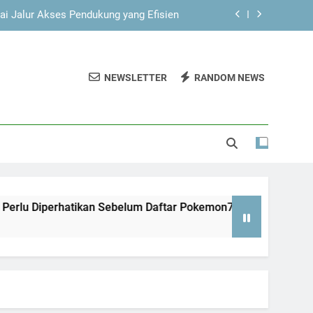
gai Jalur Akses Pendukung yang Efisien
perhatikan Sebelum Daftar Pokemon787
gai Bagian dari Layanan Digital Modern
NEWSLETTER
RANDOM NEWS
hindari Kesalahan Saat Lebah4D Login
re. Toko Online Untuk Kebutuhan Harian Anda.
gai Jalur Akses Pendukung yang Efisien
perhatikan Sebelum Daftar Pokemon787
gai Bagian dari Layanan Digital Modern
rhatikan Sebelum Daftar Pokemon787
Kaya787 Link Alter
3 Months Ago