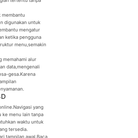
ian tertentu tanpa
ik membantu
n digunakan untuk
membantu mengatur
kan ketika pengguna
truktur menu,semakin
g memahami alur
kan data,mengenali
gesa-gesa.Karena
tampilan
kenyamanan.
4D
nline.Navigasi yang
 ke menu lain tanpa
tuhkan waktu untuk
ang tersedia.
ri tampilan awal.Baca