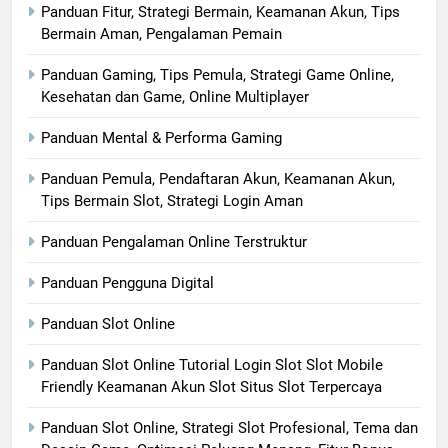
Panduan Fitur, Strategi Bermain, Keamanan Akun, Tips
Bermain Aman, Pengalaman Pemain
Panduan Gaming, Tips Pemula, Strategi Game Online,
Kesehatan dan Game, Online Multiplayer
Panduan Mental & Performa Gaming
Panduan Pemula, Pendaftaran Akun, Keamanan Akun,
Tips Bermain Slot, Strategi Login Aman
Panduan Pengalaman Online Terstruktur
Panduan Pengguna Digital
Panduan Slot Online
Panduan Slot Online Tutorial Login Slot Slot Mobile
Friendly Keamanan Akun Slot Situs Slot Terpercaya
Panduan Slot Online, Strategi Slot Profesional, Tema dan