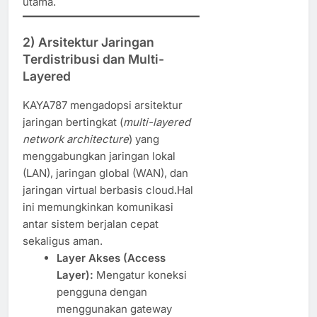
utama.
2) Arsitektur Jaringan
Terdistribusi dan Multi-
Layered
KAYA787 mengadopsi arsitektur
jaringan bertingkat (
multi-layered
network architecture
) yang
menggabungkan jaringan lokal
(LAN), jaringan global (WAN), dan
jaringan virtual berbasis cloud.Hal
ini memungkinkan komunikasi
antar sistem berjalan cepat
sekaligus aman.
Layer Akses (Access
Layer):
Mengatur koneksi
pengguna dengan
menggunakan gateway