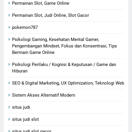
Permainan Slot, Game Online
Permainan Slot, Judi Online, Slot Gacor
pokemon787
Psikologi Gaming, Kesehatan Mental Gamer,
Pengembangan Mindset, Fokus dan Konsentrasi, Tips
Bermain Game Online
Psikologi Perilaku / Kognisi & Keputusan / Game dan
Hiburan
SEO & Digital Marketing, UX Optimization, Teknologi Web
Sistem Akses Alternatif Modern
situs judi
situs judi slot
situs judi slot gacor