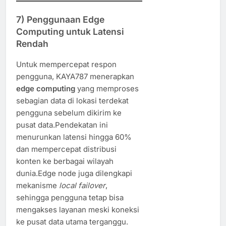
7) Penggunaan Edge
Computing untuk Latensi
Rendah
Untuk mempercepat respon
pengguna, KAYA787 menerapkan
edge computing
yang memproses
sebagian data di lokasi terdekat
pengguna sebelum dikirim ke
pusat data.Pendekatan ini
menurunkan latensi hingga 60%
dan mempercepat distribusi
konten ke berbagai wilayah
dunia.Edge node juga dilengkapi
mekanisme
local failover
,
sehingga pengguna tetap bisa
mengakses layanan meski koneksi
ke pusat data utama terganggu.