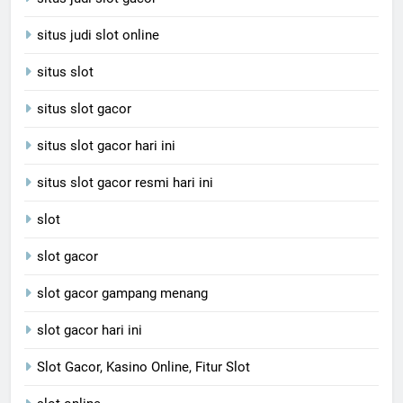
situs judi slot online
situs slot
situs slot gacor
situs slot gacor hari ini
situs slot gacor resmi hari ini
slot
slot gacor
slot gacor gampang menang
slot gacor hari ini
Slot Gacor, Kasino Online, Fitur Slot