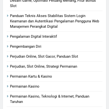
Desain Game, Optimasi Peluang Menang, Fitur Bonus
Slot
Panduan Teknis Akses Stabilitas Sistem Login
Keamanan dan Autentikasi Pengalaman Pengguna Web
Manajemen Perangkat Digital
Pengalaman Digital Interaktif
Pengembangan Diri
Perjudian Online, Slot Gacor, Panduan Slot
Perjudian, Slot Online, Strategi Permainan
Permainan Kartu & Kasino
Permainan Kasino
Permainan Kasino, Teknologi & Internet, Panduan
Taruhan