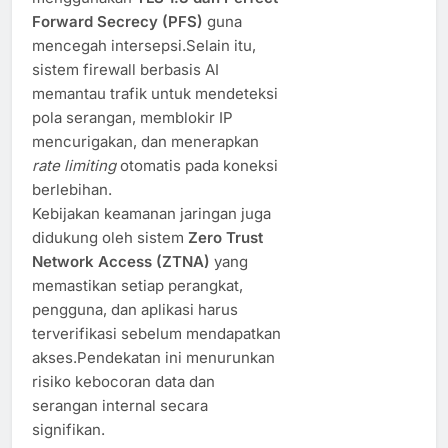
Forward Secrecy (PFS)
guna
mencegah intersepsi.Selain itu,
sistem firewall berbasis AI
memantau trafik untuk mendeteksi
pola serangan, memblokir IP
mencurigakan, dan menerapkan
rate limiting
otomatis pada koneksi
berlebihan.
Kebijakan keamanan jaringan juga
didukung oleh sistem
Zero Trust
Network Access (ZTNA)
yang
memastikan setiap perangkat,
pengguna, dan aplikasi harus
terverifikasi sebelum mendapatkan
akses.Pendekatan ini menurunkan
risiko kebocoran data dan
serangan internal secara
signifikan.