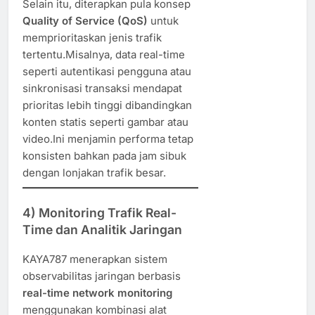
Selain itu, diterapkan pula konsep
Quality of Service (QoS)
untuk
memprioritaskan jenis trafik
tertentu.Misalnya, data real-time
seperti autentikasi pengguna atau
sinkronisasi transaksi mendapat
prioritas lebih tinggi dibandingkan
konten statis seperti gambar atau
video.Ini menjamin performa tetap
konsisten bahkan pada jam sibuk
dengan lonjakan trafik besar.
4) Monitoring Trafik Real-
Time dan Analitik Jaringan
KAYA787 menerapkan sistem
observabilitas jaringan berbasis
real-time network monitoring
menggunakan kombinasi alat