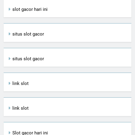
slot gacor hari ini
situs slot gacor
situs slot gacor
link slot
link slot
Slot gacor hari ini