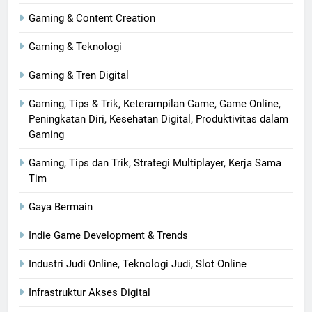
Gaming & Content Creation
Gaming & Teknologi
Gaming & Tren Digital
Gaming, Tips & Trik, Keterampilan Game, Game Online,
Peningkatan Diri, Kesehatan Digital, Produktivitas dalam
Gaming
Gaming, Tips dan Trik, Strategi Multiplayer, Kerja Sama
Tim
Gaya Bermain
Indie Game Development & Trends
Industri Judi Online, Teknologi Judi, Slot Online
Infrastruktur Akses Digital