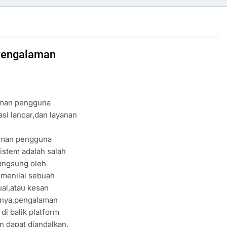
 Pengalaman
laman pengguna
si lancar,dan layanan
laman pengguna
sistem adalah salah
langsung oleh
 menilai sebuah
ual,atau kesan
iknya,pengalaman
di balik platform
n dapat diandalkan.