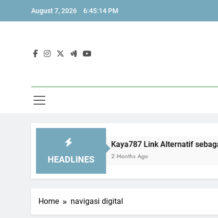
Skip
August 7, 2026
6:45:15 PM
to
content
Vel
Dapatkan P
ebah4D Login
Kaya787 Link Alternatif sebagai Jalur Aks
2 Months Ago
HEADLINES
Home
navigasi digital