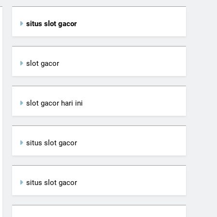
situs slot gacor
slot gacor
slot gacor hari ini
situs slot gacor
situs slot gacor