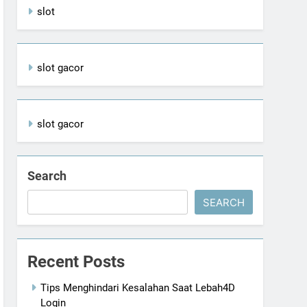
slot
slot gacor
slot gacor
Search
SEARCH
Recent Posts
Tips Menghindari Kesalahan Saat Lebah4D
Login