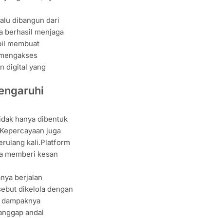
lalu dibangun dari
a berhasil menjaga
abil membuat
n mengakses
n digital yang
engaruhi
idak hanya dibentuk
.Kepercayaan juga
rulang kali.Platform
ena memberi kesan
nya berjalan
sebut dikelola dengan
n dampaknya
ianggap andal