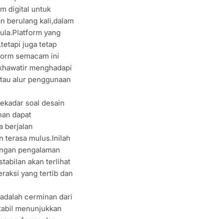
m digital untuk
 berulang kali,dalam
ula.Platform yang
tetapi juga tetap
tform semacam ini
 khawatir menghadapi
tau alur penggunaan
ekadar soal desain
nan dapat
a berjalan
 terasa mulus.Inilah
dengan pengalaman
abilan akan terlihat
raksi yang tertib dan
m adalah cerminan dari
tabil menunjukkan