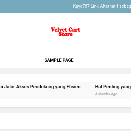
Kaya787 Link Alternatif seba
Hal Penting yang Perlu Di
Kaya787 Link Alternatif seba
vet Cart Store
Tips Meng
roduk Berkualitas Dengan Harga Terjangkau Di Velvet Cart Sto
Kaya787 Link Alternatif seba
SAMPLE PAGE
Hal Penting yang Perlu Di
Kaya787 Link Alternatif seba
es Pendukung yang Efisien
Hal Penting yang Perlu Dipe
3 Months Ago