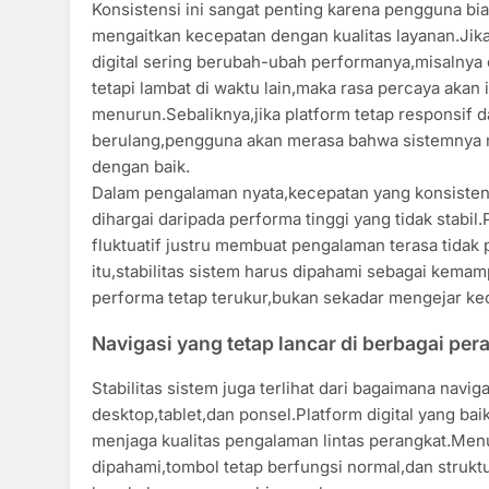
Konsistensi ini sangat penting karena pengguna bi
mengaitkan kecepatan dengan kualitas layanan.Jik
digital sering berubah-ubah performanya,misalnya 
tetapi lambat di waktu lain,maka rasa percaya akan 
menurun.Sebaliknya,jika platform tetap responsif
berulang,pengguna akan merasa bahwa sistemnya 
dengan baik.
Dalam pengalaman nyata,kecepatan yang konsisten s
dihargai daripada performa tinggi yang tidak stabil.
fluktuatif justru membuat pengalaman terasa tidak 
itu,stabilitas sistem harus dipahami sebagai kem
performa tetap terukur,bukan sekadar mengejar ke
Navigasi yang tetap lancar di berbagai per
Stabilitas sistem juga terlihat dari bagaimana naviga
desktop,tablet,dan ponsel.Platform digital yang b
menjaga kualitas pengalaman lintas perangkat.Men
dipahami,tombol tetap berfungsi normal,dan strukt