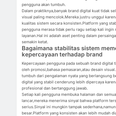
pengguna akan tumbuh.
Dalam praktiknya,banyak brand digital kuat tidak se
visual paling mencolok.Mereka justru unggul karen
kualitas sistem secara konsisten.Platform yang st
pengguna merasa tidak perlu ragu setiap kali ingi
layanan.Hal ini adalah aset penting dalam persainga
semakin ketat.
Bagaimana stabilitas sistem mem
kepercayaan terhadap brand
Kepercayaan pengguna pada sebuah brand digital t
oleh promosi,bahasa pemasaran,atau desain visual
tumbuh dari pengalaman nyata yang berlangsung be
digital yang stabil cenderung lebih dipercaya kar
profesional dan bertanggung jawab.
Setiap kali pengguna membuka halaman dan semua
lancar,mereka menerima sinyal bahwa platform ter
serius.Sinyal ini mungkin tampak sederhana,namu
besar.Platform yang konsisten akan lebih mudah d