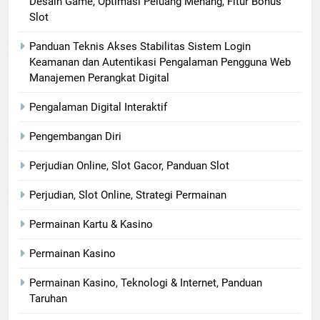
Desain Game, Optimasi Peluang Menang, Fitur Bonus
Slot
Panduan Teknis Akses Stabilitas Sistem Login
Keamanan dan Autentikasi Pengalaman Pengguna Web
Manajemen Perangkat Digital
Pengalaman Digital Interaktif
Pengembangan Diri
Perjudian Online, Slot Gacor, Panduan Slot
Perjudian, Slot Online, Strategi Permainan
Permainan Kartu & Kasino
Permainan Kasino
Permainan Kasino, Teknologi & Internet, Panduan
Taruhan