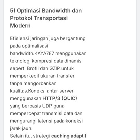
5) Optimasi Bandwidth dan
Protokol Transportasi
Modern
Efisiensi jaringan juga bergantung
pada optimalisasi
bandwidth.KAYA787 menggunakan
teknologi kompresi data dinamis
seperti Brotli dan GZIP untuk
memperkecil ukuran transfer
tanpa mengorbankan
kualitas.Koneksi antar server
menggunakan
HTTP/3 (QUIC)
yang berbasis UDP guna
mempercepat transmisi data dan
mengurangi latensi pada koneksi
jarak jauh.
Selain itu, strategi
caching adaptif