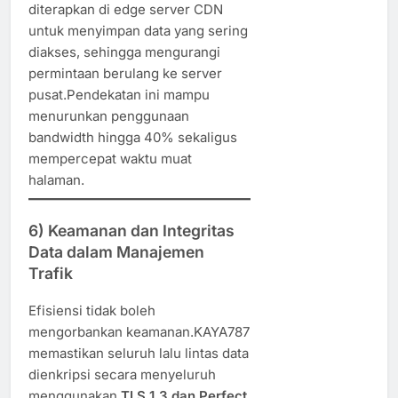
diterapkan di edge server CDN
untuk menyimpan data yang sering
diakses, sehingga mengurangi
permintaan berulang ke server
pusat.Pendekatan ini mampu
menurunkan penggunaan
bandwidth hingga 40% sekaligus
mempercepat waktu muat
halaman.
6) Keamanan dan Integritas
Data dalam Manajemen
Trafik
Efisiensi tidak boleh
mengorbankan keamanan.KAYA787
memastikan seluruh lalu lintas data
dienkripsi secara menyeluruh
menggunakan
TLS 1.3 dan Perfect