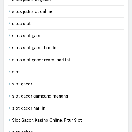
situs judi slot online
situs slot
situs slot gacor
situs slot gacor hari ini
situs slot gacor resmi hari ini
slot
slot gacor
slot gacor gampang menang
slot gacor hari ini
Slot Gacor, Kasino Online, Fitur Slot