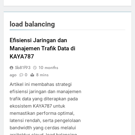
load balancing
Efisiensi Jaringan dan
Manajemen Trafik Data di
KAYA787
5b81f93
10 months
ago
0
8 mins
Artikel ini membahas strategi
efisiensi jaringan dan manajemen
trafik data yang diterapkan pada
ekosistem KAYA787 untuk
memastikan performa optimal,
latensi rendah, serta pengelolaan
bandwidth yang cerdas melalui
arsitektur cloud, load balancing,