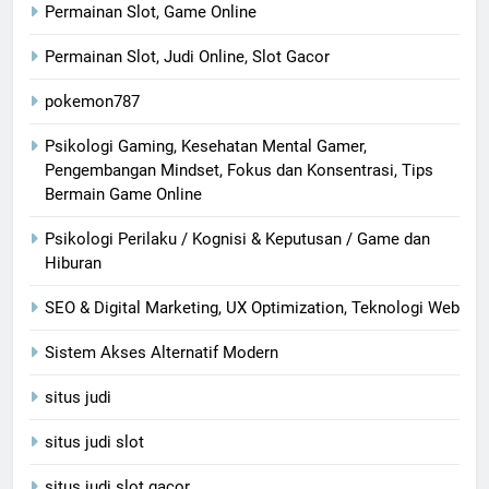
Permainan Slot, Game Online
Permainan Slot, Judi Online, Slot Gacor
pokemon787
Psikologi Gaming, Kesehatan Mental Gamer,
Pengembangan Mindset, Fokus dan Konsentrasi, Tips
Bermain Game Online
Psikologi Perilaku / Kognisi & Keputusan / Game dan
Hiburan
SEO & Digital Marketing, UX Optimization, Teknologi Web
Sistem Akses Alternatif Modern
situs judi
situs judi slot
situs judi slot gacor