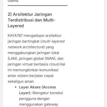
utama.
2) Arsitektur Jaringan
Terdistribusi dan Multi-
Layered
KAYA787 mengadopsi arsitektur
jaringan bertingkat (
multi-layered
network architecture
) yang
menggabungkan jaringan lokal
(LAN), jaringan global (WAN), dan
jaringan virtual berbasis cloud.Hal
ini memungkinkan komunikasi
antar sistem berjalan cepat
sekaligus aman.
Layer Akses (Access
Layer):
Mengatur koneksi
pengguna dengan
menggunakan gateway