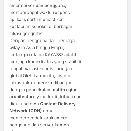
antar server dan pengguna,
mempercepat waktu respons
aplikasi, serta memastikan
kestabilan koneksi di berbagai
lokasi geografis.
Dengan pengguna dari berbagai
wilayah Asia hingga Eropa,
tantangan utama KAYA787 adalah
menjaga konektivitas yang stabil di
tengah variasi kondisi jaringan
global.Oleh karena itu, sistem
infrastruktur mereka dibangun
dengan pendekatan
multi-region
architecture
yang terdistribusi dan
didukung oleh
Content Delivery
Network (CDN)
untuk
memperpendek jarak antara
pengguna dan server konten