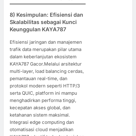
8) Kesimpulan: Efisiensi dan
Skalabilitas sebagai Kunci
Keunggulan KAYA787
Efisiensi jaringan dan manajemen
trafik data merupakan pilar utama
dalam keberlanjutan ekosistem
KAYA787 Gacor.Melalui arsitektur
multi-layer, load balancing cerdas,
pemantauan real-time, dan
protokol modern seperti HTTP/3
serta QUIC, platform ini mampu
menghadirkan performa tinggi,
kecepatan akses global, dan
ketahanan sistem maksimal.
Integrasi edge computing dan
otomatisasi cloud menjadikan