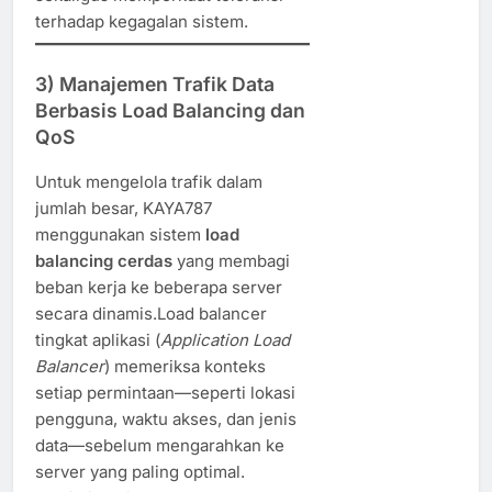
terhadap kegagalan sistem.
3) Manajemen Trafik Data
Berbasis Load Balancing dan
QoS
Untuk mengelola trafik dalam
jumlah besar, KAYA787
menggunakan sistem
load
balancing cerdas
yang membagi
beban kerja ke beberapa server
secara dinamis.Load balancer
tingkat aplikasi (
Application Load
Balancer
) memeriksa konteks
setiap permintaan—seperti lokasi
pengguna, waktu akses, dan jenis
data—sebelum mengarahkan ke
server yang paling optimal.