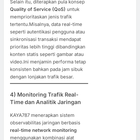
Selain itu, diterapkan pula konsep
Quality of Service (QoS)
untuk
memprioritaskan jenis trafik
tertentu.Misalnya, data real-time
seperti autentikasi pengguna atau
sinkronisasi transaksi mendapat
prioritas lebih tinggi dibandingkan
konten statis seperti gambar atau
video.Ini menjamin performa tetap
konsisten bahkan pada jam sibuk
dengan lonjakan trafik besar.
4) Monitoring Trafik Real-
Time dan Analitik Jaringan
KAYA787 menerapkan sistem
observabilitas jaringan berbasis
real-time network monitoring
menggunakan kombinasi alat