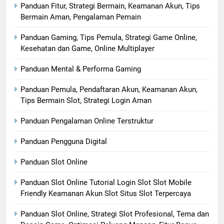
Panduan Fitur, Strategi Bermain, Keamanan Akun, Tips
Bermain Aman, Pengalaman Pemain
Panduan Gaming, Tips Pemula, Strategi Game Online,
Kesehatan dan Game, Online Multiplayer
Panduan Mental & Performa Gaming
Panduan Pemula, Pendaftaran Akun, Keamanan Akun,
Tips Bermain Slot, Strategi Login Aman
Panduan Pengalaman Online Terstruktur
Panduan Pengguna Digital
Panduan Slot Online
Panduan Slot Online Tutorial Login Slot Slot Mobile
Friendly Keamanan Akun Slot Situs Slot Terpercaya
Panduan Slot Online, Strategi Slot Profesional, Tema dan