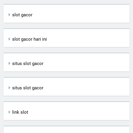
slot gacor
slot gacor hari ini
situs slot gacor
situs slot gacor
link slot