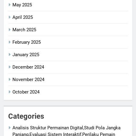
May 2025
April 2025
March 2025
February 2025
January 2025
December 2024
November 2024
October 2024
Categories
Analisis Struktur Permainan Digital,Studi Pola Jangka
Panjang,Evaluasi Sistem Interaktif,Perilaku Pemain