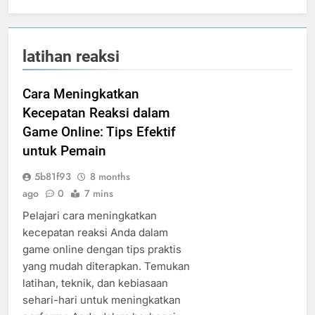
latihan reaksi
Cara Meningkatkan
Kecepatan Reaksi dalam
Game Online: Tips Efektif
untuk Pemain
5b81f93
8 months
ago
0
7 mins
Pelajari cara meningkatkan
kecepatan reaksi Anda dalam
game online dengan tips praktis
yang mudah diterapkan. Temukan
latihan, teknik, dan kebiasaan
sehari-hari untuk meningkatkan