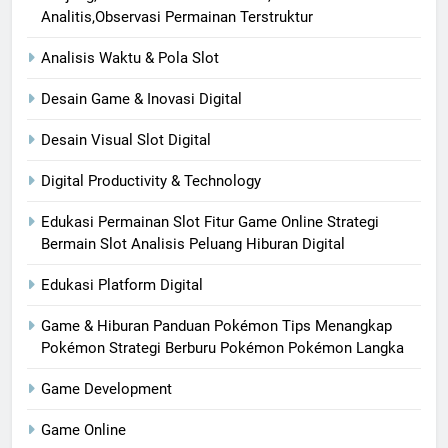
Analitis,Observasi Permainan Terstruktur
Analisis Waktu & Pola Slot
Desain Game & Inovasi Digital
Desain Visual Slot Digital
Digital Productivity & Technology
Edukasi Permainan Slot Fitur Game Online Strategi
Bermain Slot Analisis Peluang Hiburan Digital
Edukasi Platform Digital
Game & Hiburan Panduan Pokémon Tips Menangkap
Pokémon Strategi Berburu Pokémon Pokémon Langka
Game Development
Game Online