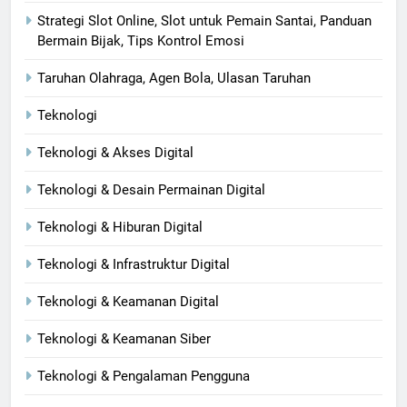
Strategi Slot Online, Slot untuk Pemain Santai, Panduan
Bermain Bijak, Tips Kontrol Emosi
Taruhan Olahraga, Agen Bola, Ulasan Taruhan
Teknologi
Teknologi & Akses Digital
Teknologi & Desain Permainan Digital
Teknologi & Hiburan Digital
Teknologi & Infrastruktur Digital
Teknologi & Keamanan Digital
Teknologi & Keamanan Siber
Teknologi & Pengalaman Pengguna