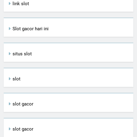
link slot
Slot gacor hari ini
situs slot
slot
slot gacor
slot gacor