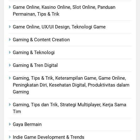
Game Online, Kasino Online, Slot Online, Panduan
Permainan, Tips & Trik
Game Online, UX/UI Design, Teknologi Game
Gaming & Content Creation
Gaming & Teknologi
Gaming & Tren Digital
Gaming, Tips & Trik, Keterampilan Game, Game Online,
Peningkatan Diri, Kesehatan Digital, Produktivitas dalam
Gaming
Gaming, Tips dan Trik, Strategi Multiplayer, Kerja Sama
Tim
Gaya Bermain
Indie Game Development & Trends