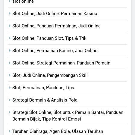
slot online
Slot Online, Judi Online, Permainan Kasino
Slot Online, Panduan Permainan, Judi Online
Slot Online, Panduan Slot, Tips & Trik
Slot Online, Permainan Kasino, Judi Online
Slot Online, Strategi Permainan, Panduan Pemain
Slot, Judi Online, Pengembangan Skill
Slot, Permainan, Panduan, Tips
Strategi Bermain & Analisis Pola
Strategi Slot Online, Slot untuk Pemain Santai, Panduan
Bermain Bijak, Tips Kontrol Emosi
Taruhan Olahraga, Agen Bola, Ulasan Taruhan