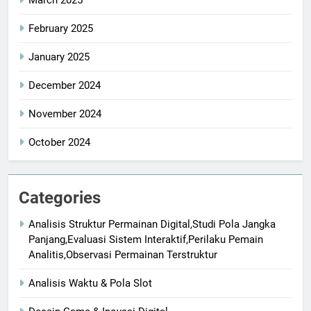
March 2025
February 2025
January 2025
December 2024
November 2024
October 2024
Categories
Analisis Struktur Permainan Digital,Studi Pola Jangka
Panjang,Evaluasi Sistem Interaktif,Perilaku Pemain
Analitis,Observasi Permainan Terstruktur
Analisis Waktu & Pola Slot