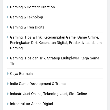
Gaming & Content Creation
Gaming & Teknologi
Gaming & Tren Digital
Gaming, Tips & Trik, Keterampilan Game, Game Online,
Peningkatan Diri, Kesehatan Digital, Produktivitas dalam
Gaming
Gaming, Tips dan Trik, Strategi Multiplayer, Kerja Sama
Tim
Gaya Bermain
Indie Game Development & Trends
Industri Judi Online, Teknologi Judi, Slot Online
Infrastruktur Akses Digital