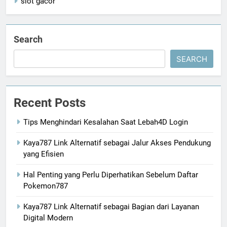
slot gacor
Search
SEARCH
Recent Posts
Tips Menghindari Kesalahan Saat Lebah4D Login
Kaya787 Link Alternatif sebagai Jalur Akses Pendukung
yang Efisien
Hal Penting yang Perlu Diperhatikan Sebelum Daftar
Pokemon787
Kaya787 Link Alternatif sebagai Bagian dari Layanan
Digital Modern