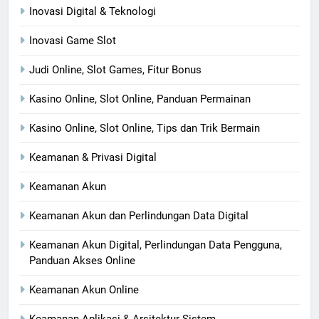
Inovasi Digital & Teknologi
Inovasi Game Slot
Judi Online, Slot Games, Fitur Bonus
Kasino Online, Slot Online, Panduan Permainan
Kasino Online, Slot Online, Tips dan Trik Bermain
Keamanan & Privasi Digital
Keamanan Akun
Keamanan Akun dan Perlindungan Data Digital
Keamanan Akun Digital, Perlindungan Data Pengguna,
Panduan Akses Online
Keamanan Akun Online