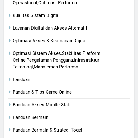
Operasional,Optimasi Performa
Kualitas Sistem Digital
Layanan Digital dan Akses Alternatif
Optimasi Akses & Keamanan Digital
Optimasi Sistem Akses,Stabilitas Platform
Online,Pengalaman Pengguna,Infrastruktur
Teknologi,Manajemen Performa
Panduan
Panduan & Tips Game Online
Panduan Akses Mobile Stabil
Panduan Bermain
Panduan Bermain & Strategi Togel