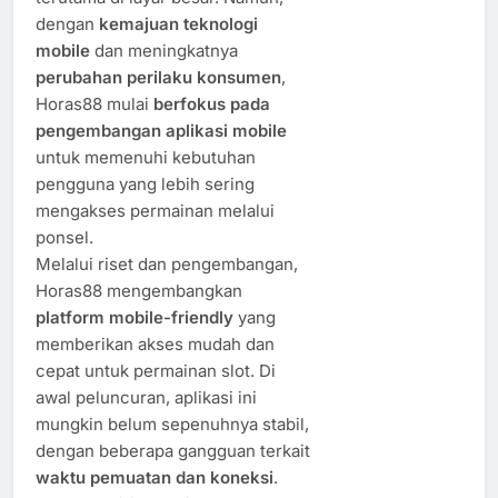
dengan
kemajuan teknologi
mobile
dan meningkatnya
perubahan perilaku konsumen
,
Horas88 mulai
berfokus pada
pengembangan aplikasi mobile
untuk memenuhi kebutuhan
pengguna yang lebih sering
mengakses permainan melalui
ponsel.
Melalui riset dan pengembangan,
Horas88 mengembangkan
platform mobile-friendly
yang
memberikan akses mudah dan
cepat untuk permainan slot. Di
awal peluncuran, aplikasi ini
mungkin belum sepenuhnya stabil,
dengan beberapa gangguan terkait
waktu pemuatan dan koneksi
.