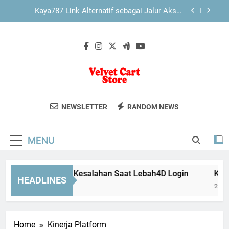
Skip
Hal Penting yang Perlu Diperhatikan Sebelum
to
Daftar Pokemon787
content
Kaya787 Link Alternatif sebagai Bagian dari
Layanan Digital Modern
Tips Menghindari Kesalahan Saat Lebah4D Login
Kaya787 Link Alternatif sebagai Jalur Akses
Pendukung yang Efisien
Velvet Cart
Dapatkan Produk Berkualitas Dengan
Hal Penting yang Perlu Diperhatikan Sebelum
NEWSLETTER
RANDOM NEWS
Daftar Pokemon787
Store
Harga Terjangkau Di Velvet Cart Store.
Kaya787 Link Alternatif sebagai Bagian dari
Toko Online Untuk Kebutuhan Harian
Layanan Digital Modern
MENU
Anda.
ips Menghindari Kesalahan Saat Lebah4D Login
Kaya787
HEADLINES
Months Ago
2 Months 
Home
Kinerja Platform