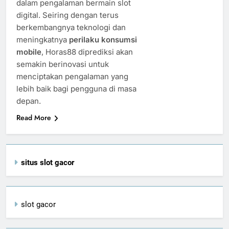
dalam pengalaman bermain slot
digital. Seiring dengan terus
berkembangnya teknologi dan
meningkatnya
perilaku konsumsi
mobile
, Horas88 diprediksi akan
semakin berinovasi untuk
menciptakan pengalaman yang
lebih baik bagi pengguna di masa
depan.
Read More
situs slot gacor
slot gacor