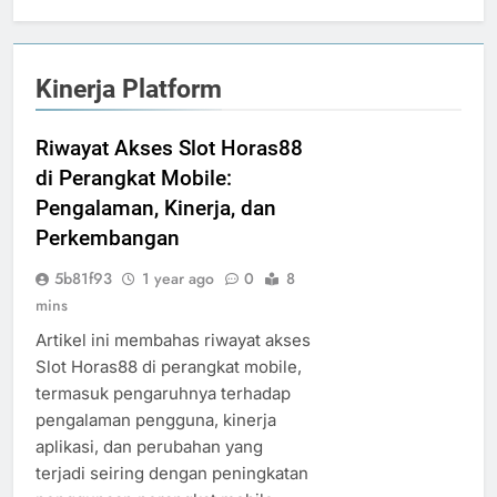
Kinerja Platform
Riwayat Akses Slot Horas88
di Perangkat Mobile:
Pengalaman, Kinerja, dan
Perkembangan
5b81f93
1 year ago
0
8
mins
Artikel ini membahas riwayat akses
Slot Horas88 di perangkat mobile,
termasuk pengaruhnya terhadap
pengalaman pengguna, kinerja
aplikasi, dan perubahan yang
terjadi seiring dengan peningkatan