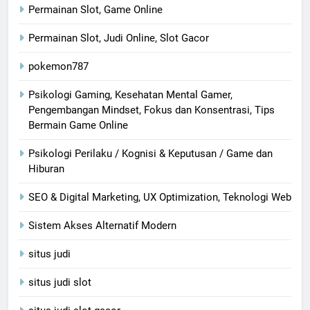
Permainan Slot, Game Online
Permainan Slot, Judi Online, Slot Gacor
pokemon787
Psikologi Gaming, Kesehatan Mental Gamer,
Pengembangan Mindset, Fokus dan Konsentrasi, Tips
Bermain Game Online
Psikologi Perilaku / Kognisi & Keputusan / Game dan
Hiburan
SEO & Digital Marketing, UX Optimization, Teknologi Web
Sistem Akses Alternatif Modern
situs judi
situs judi slot