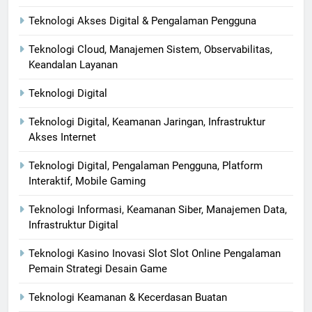
Teknologi Akses Digital & Pengalaman Pengguna
Teknologi Cloud, Manajemen Sistem, Observabilitas,
Keandalan Layanan
Teknologi Digital
Teknologi Digital, Keamanan Jaringan, Infrastruktur
Akses Internet
Teknologi Digital, Pengalaman Pengguna, Platform
Interaktif, Mobile Gaming
Teknologi Informasi, Keamanan Siber, Manajemen Data,
Infrastruktur Digital
Teknologi Kasino Inovasi Slot Slot Online Pengalaman
Pemain Strategi Desain Game
Teknologi Keamanan & Kecerdasan Buatan