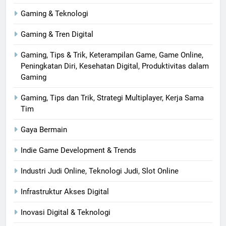
Gaming & Teknologi
Gaming & Tren Digital
Gaming, Tips & Trik, Keterampilan Game, Game Online,
Peningkatan Diri, Kesehatan Digital, Produktivitas dalam
Gaming
Gaming, Tips dan Trik, Strategi Multiplayer, Kerja Sama
Tim
Gaya Bermain
Indie Game Development & Trends
Industri Judi Online, Teknologi Judi, Slot Online
Infrastruktur Akses Digital
Inovasi Digital & Teknologi