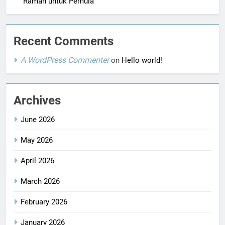
Ramah untuk Pemula
Recent Comments
A WordPress Commenter
on
Hello world!
Archives
June 2026
May 2026
April 2026
March 2026
February 2026
January 2026