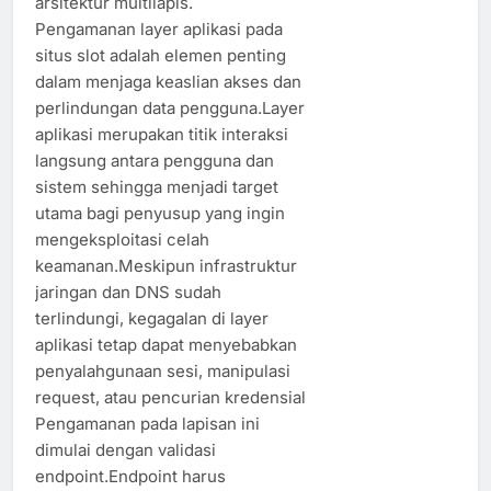
arsitektur multilapis.
Pengamanan layer aplikasi pada
situs slot adalah elemen penting
dalam menjaga keaslian akses dan
perlindungan data pengguna.Layer
aplikasi merupakan titik interaksi
langsung antara pengguna dan
sistem sehingga menjadi target
utama bagi penyusup yang ingin
mengeksploitasi celah
keamanan.Meskipun infrastruktur
jaringan dan DNS sudah
terlindungi, kegagalan di layer
aplikasi tetap dapat menyebabkan
penyalahgunaan sesi, manipulasi
request, atau pencurian kredensial
Pengamanan pada lapisan ini
dimulai dengan validasi
endpoint.Endpoint harus