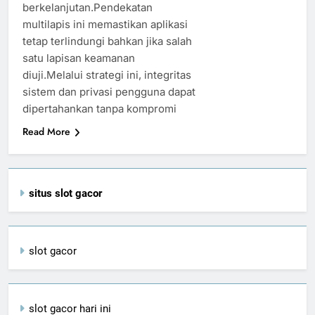
berkelanjutan.Pendekatan
multilapis ini memastikan aplikasi
tetap terlindungi bahkan jika salah
satu lapisan keamanan
diuji.Melalui strategi ini, integritas
sistem dan privasi pengguna dapat
dipertahankan tanpa kompromi
Read More
situs slot gacor
slot gacor
slot gacor hari ini