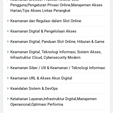
Pengguna,Pengaturan Privasi Online,Manajemen Akses
Harian,Tips Akses Lintas Perangkat
Keamanan dan Regulasi dalam Slot Online
Keamanan Digital & Pengelolaan Akses
Keamanan Digital, Panduan Slot Online, Hiburan & Game
Keamanan Digital, Teknologi Informasi, Sistem Akses,
Infrastruktur Cloud, Cybersecurity Modern
Keamanan Siber / UX & Keamanan / Teknologi Informasi
Keamanan URL & Akses Akun Digital
Keandalan Sistem & DevOps
Ketahanan Layanan,Infrastruktur Digital,Manajemen
Operasional,Optimasi Performa