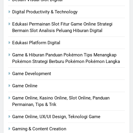
Digital Productivity & Technology
Edukasi Permainan Slot Fitur Game Online Strategi
Bermain Slot Analisis Peluang Hiburan Digital
Edukasi Platform Digital
Game & Hiburan Panduan Pokémon Tips Menangkap
Pokémon Strategi Berburu Pokémon Pokémon Langka
Game Development
Game Online
Game Online, Kasino Online, Slot Online, Panduan
Permainan, Tips & Trik
Game Online, UX/UI Design, Teknologi Game
Gaming & Content Creation