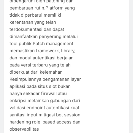
dipengaruhi oleh patching dan
pembaruan rutin.Platform yang
tidak diperbarui memiliki
kerentanan yang telah
terdokumentasi dan dapat
dimanfaatkan penyerang melalui
tool publik.Patch management
memastikan framework, library,
dan modul autentikasi berjalan
pada versi terbaru yang telah
diperkuat dari kelemahan
Kesimpulannya pengamanan layer
aplikasi pada situs slot bukan
hanya sekadar firewall atau
enkripsi melainkan gabungan dari
validasi endpoint autentikasi kuat
sanitasi input mitigasi bot session
hardening role-based access dan
observabilitas