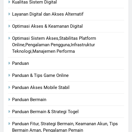
Kualitas Sistem Digital
Layanan Digital dan Akses Alternatif
Optimasi Akses & Keamanan Digital
Optimasi Sistem Akses,Stabilitas Platform
Online,Pengalaman Pengguna,Infrastruktur
Teknologi,Manajemen Performa
Panduan
Panduan & Tips Game Online
Panduan Akses Mobile Stabil
Panduan Bermain
Panduan Bermain & Strategi Togel
Panduan Fitur, Strategi Bermain, Keamanan Akun, Tips
Bermain Aman, Pengalaman Pemain