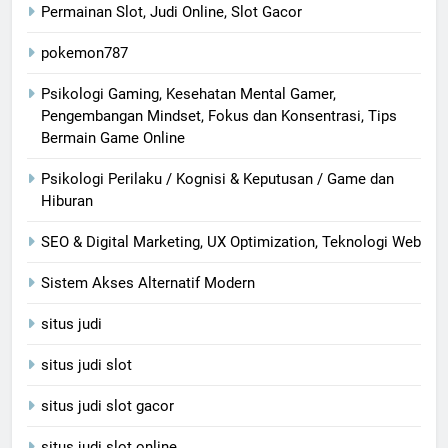
Permainan Slot, Judi Online, Slot Gacor
pokemon787
Psikologi Gaming, Kesehatan Mental Gamer,
Pengembangan Mindset, Fokus dan Konsentrasi, Tips
Bermain Game Online
Psikologi Perilaku / Kognisi & Keputusan / Game dan
Hiburan
SEO & Digital Marketing, UX Optimization, Teknologi Web
Sistem Akses Alternatif Modern
situs judi
situs judi slot
situs judi slot gacor
situs judi slot online