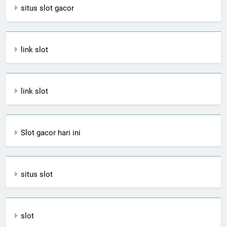
situs slot gacor
link slot
link slot
Slot gacor hari ini
situs slot
slot