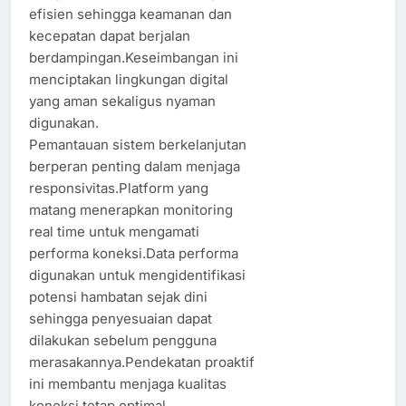
efisien sehingga keamanan dan
kecepatan dapat berjalan
berdampingan.Keseimbangan ini
menciptakan lingkungan digital
yang aman sekaligus nyaman
digunakan.
Pemantauan sistem berkelanjutan
berperan penting dalam menjaga
responsivitas.Platform yang
matang menerapkan monitoring
real time untuk mengamati
performa koneksi.Data performa
digunakan untuk mengidentifikasi
potensi hambatan sejak dini
sehingga penyesuaian dapat
dilakukan sebelum pengguna
merasakannya.Pendekatan proaktif
ini membantu menjaga kualitas
koneksi tetap optimal.