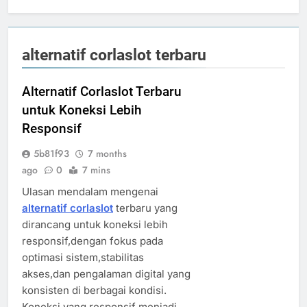
alternatif corlaslot terbaru
Alternatif Corlaslot Terbaru
untuk Koneksi Lebih
Responsif
5b81f93
7 months
ago
0
7 mins
Ulasan mendalam mengenai
alternatif corlaslot
terbaru yang
dirancang untuk koneksi lebih
responsif,dengan fokus pada
optimasi sistem,stabilitas
akses,dan pengalaman digital yang
konsisten di berbagai kondisi.
Koneksi yang responsif menjadi