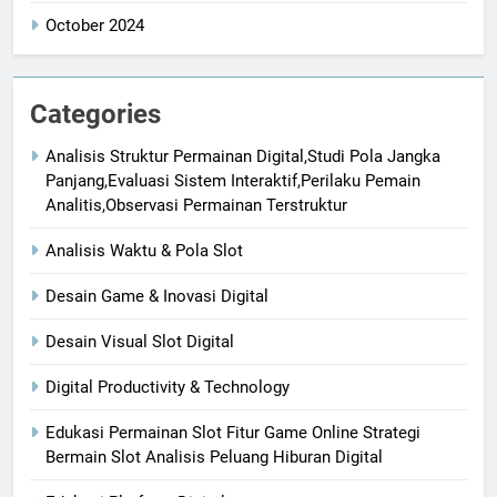
October 2024
Categories
Analisis Struktur Permainan Digital,Studi Pola Jangka
Panjang,Evaluasi Sistem Interaktif,Perilaku Pemain
Analitis,Observasi Permainan Terstruktur
Analisis Waktu & Pola Slot
Desain Game & Inovasi Digital
Desain Visual Slot Digital
Digital Productivity & Technology
Edukasi Permainan Slot Fitur Game Online Strategi
Bermain Slot Analisis Peluang Hiburan Digital