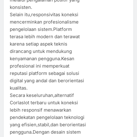
konsisten.
Selain itu,responsivitas koneksi
mencerminkan profesionalisme
pengelolaan sistem.Platform
terasa lebih modern dan terawat
karena setiap aspek teknis
dirancang untuk mendukung
kenyamanan pengguna.Kesan
profesional ini memperkuat
reputasi platform sebagai solusi
digital yang andal dan berorientasi
kualitas.
Secara keseluruhan,alternatif
Corlaslot terbaru untuk koneksi
lebih responsif menawarkan
pendekatan pengelolaan teknologi
yang efisien,stabil,dan berorientasi
pengguna.Dengan desain sistem