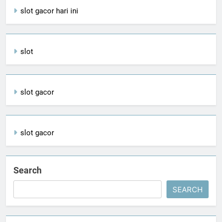
slot gacor hari ini
slot
slot gacor
slot gacor
Search
SEARCH