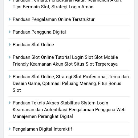
Tips Bermain Slot, Strategi Login Aman
Panduan Pengalaman Online Terstruktur
Panduan Pengguna Digital
Panduan Slot Online
Panduan Slot Online Tutorial Login Slot Slot Mobile
Friendly Keamanan Akun Slot Situs Slot Terpercaya
Panduan Slot Online, Strategi Slot Profesional, Tema dan
Desain Game, Optimasi Peluang Menang, Fitur Bonus
Slot
Panduan Teknis Akses Stabilitas Sistem Login
Keamanan dan Autentikasi Pengalaman Pengguna Web
Manajemen Perangkat Digital
Pengalaman Digital Interaktif