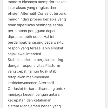
modern biasanya memprioritaskan
jalur akses yang ringkas dan
efisien.Alternatif Corlaslot terbaru
menghindari proses berlapis yang
tidak diperlukan sehingga setiap
permintaan pengguna dapat
diproses lebih cepat.Hal ini
berdampak langsung pada waktu
respon yang terasa lebih singkat
sejak awal interaksi.
Stabilitas sistem berjalan seiring
dengan responsivitas.Platform
yang cepat namun tidak stabil
tetap akan menimbulkan
ketidaknyamanan.Alternatif
Corlaslot terbaru dirancang untuk
menjaga keseimbangan antara
kecepatan dan ketahanan
sistem.Manajemen beban yang