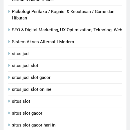
Psikologi Perilaku / Kognisi & Keputusan / Game dan
Hiburan
SEO & Digital Marketing, UX Optimization, Teknologi Web
Sistem Akses Alternatif Modern
situs judi
situs judi slot
situs judi slot gacor
situs judi slot online
situs slot
situs slot gacor
situs slot gacor hari ini