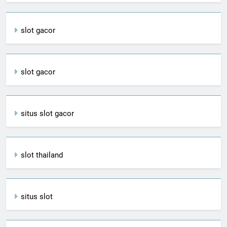
slot gacor
slot gacor
situs slot gacor
slot thailand
situs slot