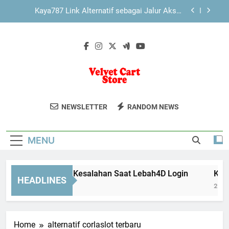
Skip
Hal Penting yang Perlu Diperhatikan Sebelum
to
Daftar Pokemon787
content
Kaya787 Link Alternatif sebagai Bagian dari
Layanan Digital Modern
Tips Menghindari Kesalahan Saat Lebah4D Login
Kaya787 Link Alternatif sebagai Jalur Akses
Pendukung yang Efisien
Velvet Cart
Dapatkan Produk Berkualitas Dengan
Hal Penting yang Perlu Diperhatikan Sebelum
NEWSLETTER
RANDOM NEWS
Daftar Pokemon787
Store
Harga Terjangkau Di Velvet Cart Store.
Kaya787 Link Alternatif sebagai Bagian dari
Toko Online Untuk Kebutuhan Harian
Layanan Digital Modern
MENU
Anda.
ps Menghindari Kesalahan Saat Lebah4D Login
Kaya787
HEADLINES
Months Ago
2 Months 
Home
alternatif corlaslot terbaru