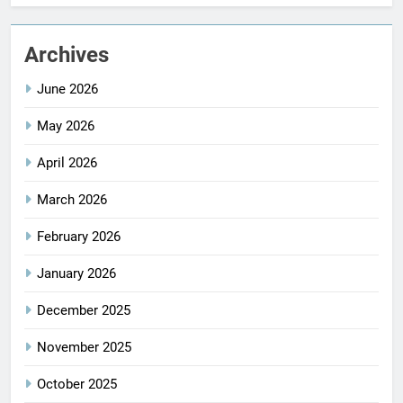
Archives
June 2026
May 2026
April 2026
March 2026
February 2026
January 2026
December 2025
November 2025
October 2025