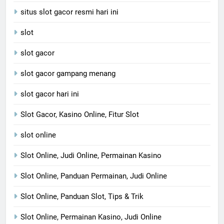
situs slot gacor resmi hari ini
slot
slot gacor
slot gacor gampang menang
slot gacor hari ini
Slot Gacor, Kasino Online, Fitur Slot
slot online
Slot Online, Judi Online, Permainan Kasino
Slot Online, Panduan Permainan, Judi Online
Slot Online, Panduan Slot, Tips & Trik
Slot Online, Permainan Kasino, Judi Online