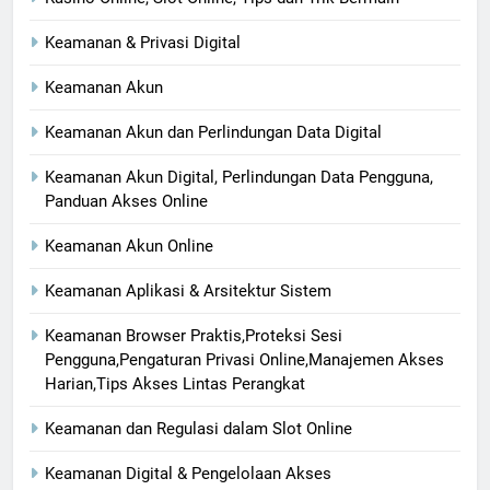
Keamanan & Privasi Digital
Keamanan Akun
Keamanan Akun dan Perlindungan Data Digital
Keamanan Akun Digital, Perlindungan Data Pengguna,
Panduan Akses Online
Keamanan Akun Online
Keamanan Aplikasi & Arsitektur Sistem
Keamanan Browser Praktis,Proteksi Sesi
Pengguna,Pengaturan Privasi Online,Manajemen Akses
Harian,Tips Akses Lintas Perangkat
Keamanan dan Regulasi dalam Slot Online
Keamanan Digital & Pengelolaan Akses