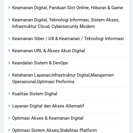
Keamanan Digital, Panduan Slot Online, Hiburan & Game
Keamanan Digital, Teknologi Informasi, Sistem Akses,
Infrastruktur Cloud, Cybersecurity Modern
Keamanan Siber / UX & Keamanan / Teknologi Informasi
Keamanan URL & Akses Akun Digital
Keandalan Sistem & DevOps
Ketahanan Layanan,Infrastruktur Digital,Manajemen
Operasional,Optimasi Performa
Kualitas Sistem Digital
Layanan Digital dan Akses Alternatif
Optimasi Akses & Keamanan Digital
Optimasi Sistem Akses,Stabilitas Platform