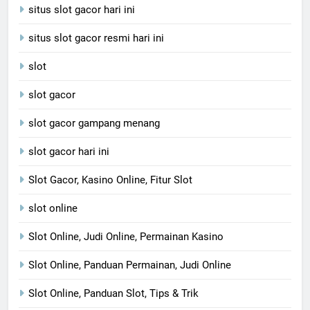
situs slot gacor hari ini
situs slot gacor resmi hari ini
slot
slot gacor
slot gacor gampang menang
slot gacor hari ini
Slot Gacor, Kasino Online, Fitur Slot
slot online
Slot Online, Judi Online, Permainan Kasino
Slot Online, Panduan Permainan, Judi Online
Slot Online, Panduan Slot, Tips & Trik