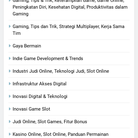
Gaming, Tips & Trik, Keterampilan Game, Game Online,
Peningkatan Diri, Kesehatan Digital, Produktivitas dalam
Gaming
Gaming, Tips dan Trik, Strategi Multiplayer, Kerja Sama
Tim
Gaya Bermain
Indie Game Development & Trends
Industri Judi Online, Teknologi Judi, Slot Online
Infrastruktur Akses Digital
Inovasi Digital & Teknologi
Inovasi Game Slot
Judi Online, Slot Games, Fitur Bonus
Kasino Online, Slot Online, Panduan Permainan