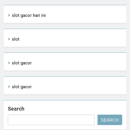
slot gacor hari ini
slot
slot gacor
slot gacor
Search
SEARCH