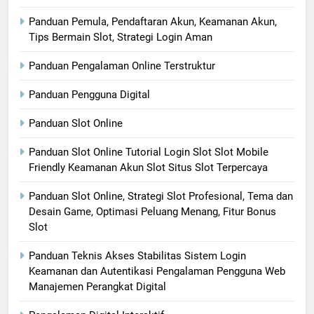
Panduan Pemula, Pendaftaran Akun, Keamanan Akun,
Tips Bermain Slot, Strategi Login Aman
Panduan Pengalaman Online Terstruktur
Panduan Pengguna Digital
Panduan Slot Online
Panduan Slot Online Tutorial Login Slot Slot Mobile
Friendly Keamanan Akun Slot Situs Slot Terpercaya
Panduan Slot Online, Strategi Slot Profesional, Tema dan
Desain Game, Optimasi Peluang Menang, Fitur Bonus
Slot
Panduan Teknis Akses Stabilitas Sistem Login
Keamanan dan Autentikasi Pengalaman Pengguna Web
Manajemen Perangkat Digital