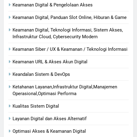
Keamanan Digital & Pengelolaan Akses
Keamanan Digital, Panduan Slot Online, Hiburan & Game
Keamanan Digital, Teknologi Informasi, Sistem Akses,
Infrastruktur Cloud, Cybersecurity Modern
Keamanan Siber / UX & Keamanan / Teknologi Informasi
Keamanan URL & Akses Akun Digital
Keandalan Sistem & DevOps
Ketahanan Layanan,Infrastruktur Digital,Manajemen
Operasional,Optimasi Performa
Kualitas Sistem Digital
Layanan Digital dan Akses Alternatif
Optimasi Akses & Keamanan Digital