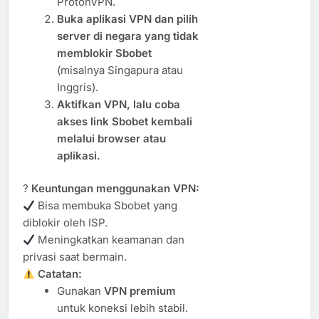
ProtonVPN.
Buka aplikasi VPN dan pilih
server di negara yang tidak
memblokir Sbobet
(misalnya Singapura atau
Inggris).
Aktifkan VPN, lalu coba
akses link Sbobet kembali
melalui browser atau
aplikasi.
?
Keuntungan menggunakan VPN:
Bisa membuka Sbobet yang
diblokir oleh ISP.
Meningkatkan keamanan dan
privasi saat bermain.
Catatan:
Gunakan
VPN premium
untuk koneksi lebih stabil.