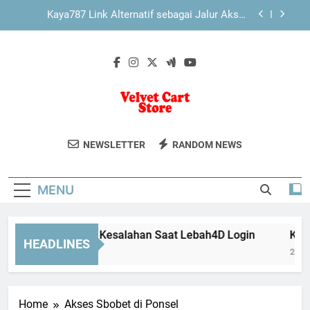
Skip
Hal Penting yang Perlu Diperhatikan Sebelum
to
Daftar Pokemon787
content
Kaya787 Link Alternatif sebagai Bagian dari
Layanan Digital Modern
Tips Menghindari Kesalahan Saat Lebah4D Login
Kaya787 Link Alternatif sebagai Jalur Akses
Pendukung yang Efisien
Velvet Cart
Dapatkan Produk Berkualitas Dengan
Hal Penting yang Perlu Diperhatikan Sebelum
NEWSLETTER
RANDOM NEWS
Daftar Pokemon787
Store
Harga Terjangkau Di Velvet Cart Store.
Kaya787 Link Alternatif sebagai Bagian dari
Toko Online Untuk Kebutuhan Harian
Layanan Digital Modern
MENU
Anda.
ps Menghindari Kesalahan Saat Lebah4D Login
Kaya787
HEADLINES
Months Ago
2 Months 
Home
Akses Sbobet di Ponsel