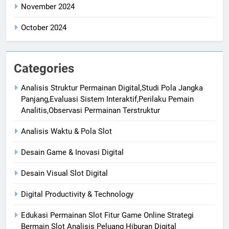
November 2024
October 2024
Categories
Analisis Struktur Permainan Digital,Studi Pola Jangka
Panjang,Evaluasi Sistem Interaktif,Perilaku Pemain
Analitis,Observasi Permainan Terstruktur
Analisis Waktu & Pola Slot
Desain Game & Inovasi Digital
Desain Visual Slot Digital
Digital Productivity & Technology
Edukasi Permainan Slot Fitur Game Online Strategi
Bermain Slot Analisis Peluang Hiburan Digital