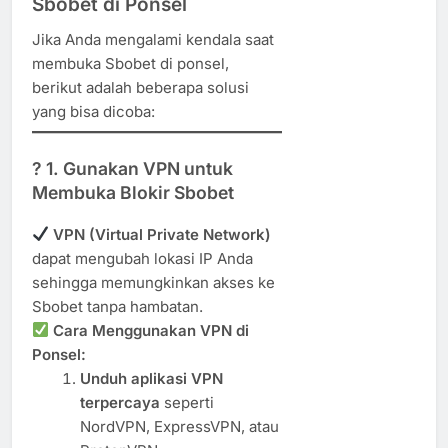
Sbobet di Ponsel
Jika Anda mengalami kendala saat
membuka Sbobet di ponsel,
berikut adalah beberapa solusi
yang bisa dicoba:
? 1. Gunakan VPN untuk
Membuka Blokir Sbobet
VPN (Virtual Private Network)
dapat mengubah lokasi IP Anda
sehingga memungkinkan akses ke
Sbobet tanpa hambatan.
Cara Menggunakan VPN di
Ponsel:
Unduh aplikasi VPN
terpercaya
seperti
NordVPN, ExpressVPN, atau