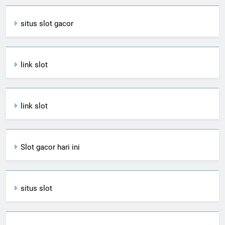
situs slot gacor
link slot
link slot
Slot gacor hari ini
situs slot