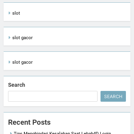
slot
slot gacor
slot gacor
Search
SEARCH
Recent Posts
Tips Menghindari Kesalahan Saat Lebah4D Login