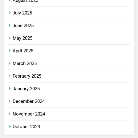
August 2025
July 2025
June 2025
May 2025
April 2025
March 2025
February 2025
January 2025
December 2024
November 2024
October 2024