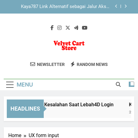
Skip
Hal Penting yang Perlu Diperhatikan Sebelum
to
Daftar Pokemon787
content
Kaya787 Link Alternatif sebagai Bagian dari
Layanan Digital Modern
Tips Menghindari Kesalahan Saat Lebah4D Login
Kaya787 Link Alternatif sebagai Jalur Akses
Pendukung yang Efisien
Velvet Cart
Dapatkan Produk Berkualitas Dengan
Hal Penting yang Perlu Diperhatikan Sebelum
NEWSLETTER
RANDOM NEWS
Daftar Pokemon787
Store
Harga Terjangkau Di Velvet Cart Store.
Kaya787 Link Alternatif sebagai Bagian dari
Toko Online Untuk Kebutuhan Harian
Layanan Digital Modern
MENU
Anda.
ips Menghindari Kesalahan Saat Lebah4D Login
Kaya787
HEADLINES
Months Ago
2 Months 
Home
UX form input