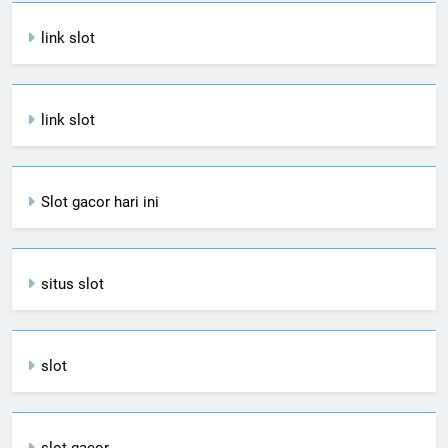
link slot
link slot
Slot gacor hari ini
situs slot
slot
slot gacor