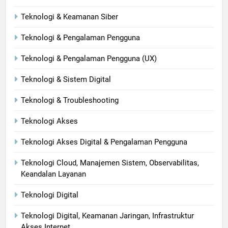
Teknologi & Keamanan Siber
Teknologi & Pengalaman Pengguna
Teknologi & Pengalaman Pengguna (UX)
Teknologi & Sistem Digital
Teknologi & Troubleshooting
Teknologi Akses
Teknologi Akses Digital & Pengalaman Pengguna
Teknologi Cloud, Manajemen Sistem, Observabilitas,
Keandalan Layanan
Teknologi Digital
Teknologi Digital, Keamanan Jaringan, Infrastruktur
Akses Internet