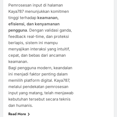
Pemrosesan input di halaman
Kaya787 menunjukkan komitmen
tinggi terhadap
keamanan,
efisiensi, dan kenyamanan
pengguna
. Dengan validasi ganda,
feedback real-time, dan proteksi
berlapis, sistem ini mampu
menyajikan interaksi yang intuitif,
cepat, dan bebas dari ancaman
keamanan.
Bagi pengguna modern, keandalan
ini menjadi faktor penting dalam
memilih platform digital. Kaya787,
melalui pendekatan pemrosesan
input yang matang, telah menjawab
kebutuhan tersebut secara teknis
dan humanis.
Read More