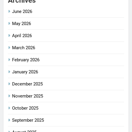
Archives
June 2026
May 2026
April 2026
March 2026
February 2026
January 2026
December 2025
November 2025
October 2025
September 2025