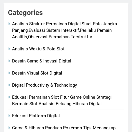
Categories
Analisis Struktur Permainan Digital,Studi Pola Jangka
Panjang,Evaluasi Sistem Interaktif,Perilaku Pemain
Analitis,Observasi Permainan Terstruktur
Analisis Waktu & Pola Slot
Desain Game & Inovasi Digital
Desain Visual Slot Digital
Digital Productivity & Technology
Edukasi Permainan Slot Fitur Game Online Strategi
Bermain Slot Analisis Peluang Hiburan Digital
Edukasi Platform Digital
Game & Hiburan Panduan Pokémon Tips Menangkap