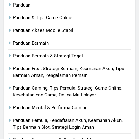
Panduan
Panduan & Tips Game Online
Panduan Akses Mobile Stabil
Panduan Bermain
Panduan Bermain & Strategi Togel
Panduan Fitur, Strategi Bermain, Keamanan Akun, Tips
Bermain Aman, Pengalaman Pemain
Panduan Gaming, Tips Pemula, Strategi Game Online,
Kesehatan dan Game, Online Multiplayer
Panduan Mental & Performa Gaming
Panduan Pemula, Pendaftaran Akun, Keamanan Akun,
Tips Bermain Slot, Strategi Login Aman