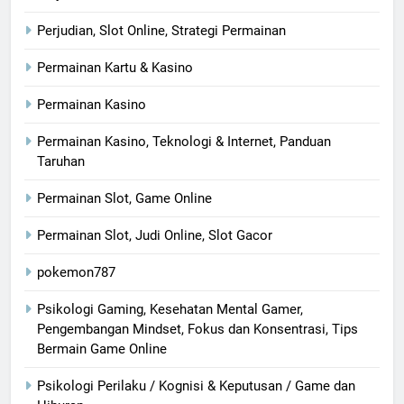
Perjudian, Slot Online, Strategi Permainan
Permainan Kartu & Kasino
Permainan Kasino
Permainan Kasino, Teknologi & Internet, Panduan
Taruhan
Permainan Slot, Game Online
Permainan Slot, Judi Online, Slot Gacor
pokemon787
Psikologi Gaming, Kesehatan Mental Gamer,
Pengembangan Mindset, Fokus dan Konsentrasi, Tips
Bermain Game Online
Psikologi Perilaku / Kognisi & Keputusan / Game dan