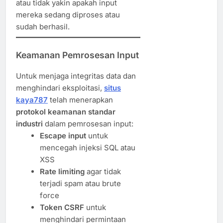
atau tidak yakin apakah input
mereka sedang diproses atau
sudah berhasil.
Keamanan Pemrosesan Input
Untuk menjaga integritas data dan
menghindari eksploitasi,
situs
kaya787
telah menerapkan
protokol keamanan standar
industri
dalam pemrosesan input:
Escape input
untuk
mencegah injeksi SQL atau
XSS
Rate limiting
agar tidak
terjadi spam atau brute
force
Token CSRF
untuk
menghindari permintaan