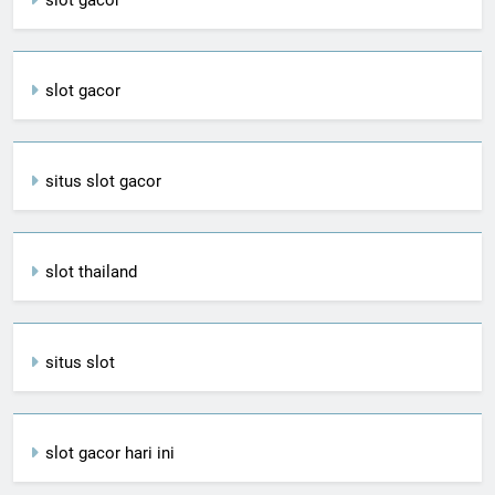
slot gacor
situs slot gacor
slot thailand
situs slot
slot gacor hari ini