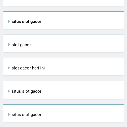
situs slot gacor
slot gacor
slot gacor hari ini
situs slot gacor
situs slot gacor