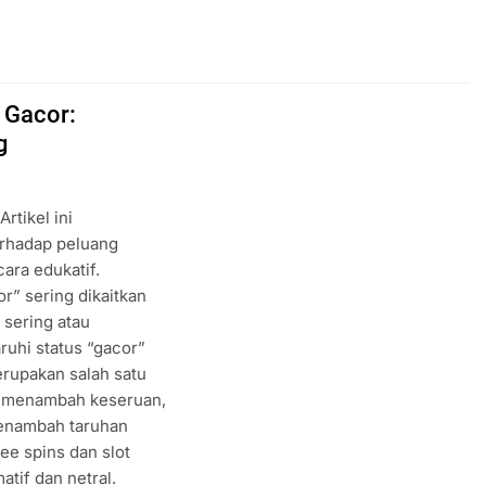
 Gacor:
g
rtikel ini
erhadap peluang
ara edukatif.
or” sering dikaitkan
sering atau
ruhi status “gacor”
erupakan salah satu
a menambah keseruan,
menambah taruhan
ee spins dan slot
tif dan netral.