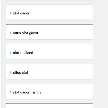
slot gacor
situs slot gacor
slot thailand
situs slot
slot gacor hari ini