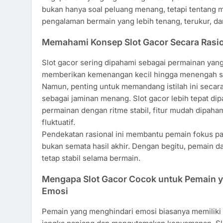
bukan hanya soal peluang menang, tetapi tentang 
pengalaman bermain yang lebih tenang, terukur, 
Memahami Konsep Slot Gacor Secara Rasi
Slot gacor sering dipahami sebagai permainan yang
memberikan kemenangan kecil hingga menengah se
Namun, penting untuk memandang istilah ini secara
sebagai jaminan menang. Slot gacor lebih tepat di
permainan dengan ritme stabil, fitur mudah dipahami
fluktuatif.
Pendekatan rasional ini membantu pemain fokus p
bukan semata hasil akhir. Dengan begitu, pemain 
tetap stabil selama bermain.
Mengapa Slot Gacor Cocok untuk Pemain 
Emosi
Pemain yang menghindari emosi biasanya memiliki 