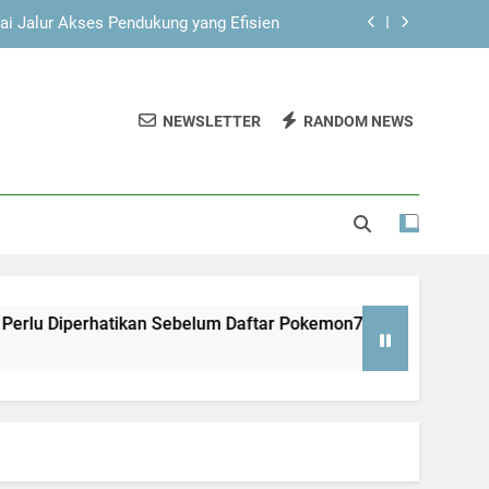
gai Jalur Akses Pendukung yang Efisien
perhatikan Sebelum Daftar Pokemon787
gai Bagian dari Layanan Digital Modern
NEWSLETTER
RANDOM NEWS
hindari Kesalahan Saat Lebah4D Login
re. Toko Online Untuk Kebutuhan Harian Anda.
gai Jalur Akses Pendukung yang Efisien
perhatikan Sebelum Daftar Pokemon787
gai Bagian dari Layanan Digital Modern
rhatikan Sebelum Daftar Pokemon787
Kaya787 Link Alter
3 Months Ago