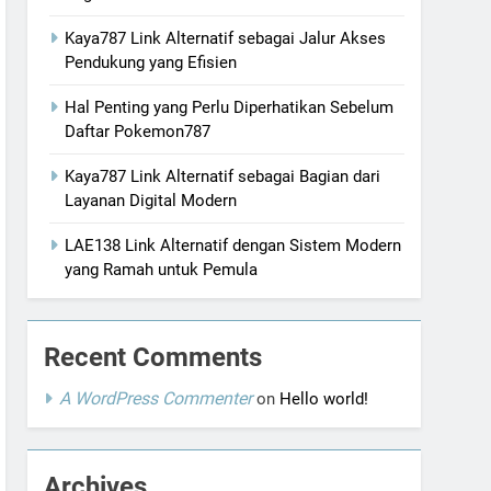
Kaya787 Link Alternatif sebagai Jalur Akses
Pendukung yang Efisien
Hal Penting yang Perlu Diperhatikan Sebelum
Daftar Pokemon787
Kaya787 Link Alternatif sebagai Bagian dari
Layanan Digital Modern
LAE138 Link Alternatif dengan Sistem Modern
yang Ramah untuk Pemula
Recent Comments
A WordPress Commenter
on
Hello world!
Archives