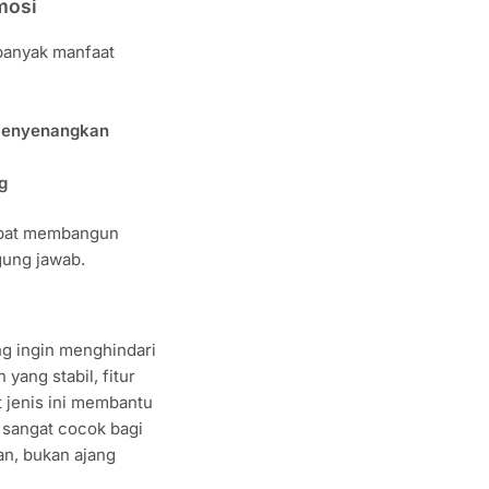
mosi
banyak manfaat
 menyenangkan
g
dapat membangun
gung jawab.
ng ingin menghindari
yang stabil, fitur
 jenis ini membantu
 sangat cocok bagi
n, bukan ajang