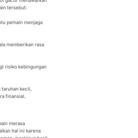
lot gacor menawarkan
in tersebut:
antu pemain menjaga
ala memberikan rasa
i risiko kebingungan
taruhan kecil,
a finansial.
main merasa
kan hal ini karena