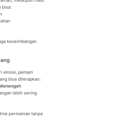
alaman, meskipun hasil
 bisa:
n
lahan
njaga keseimbangan
nang
i emosi, pemain
ang bisa diterapkan:
a Menengah
ngan lebih sering
me permainan tanpa