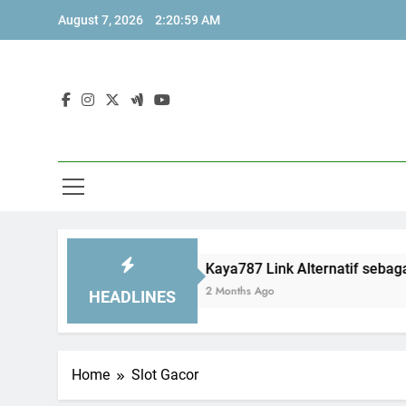
Skip
August 7, 2026
2:21:00 AM
to
content
Vel
Dapatkan P
ebah4D Login
Kaya787 Link Alternatif sebagai Jalur Aks
2 Months Ago
HEADLINES
Home
Slot Gacor