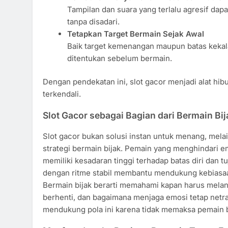
Tampilan dan suara yang terlalu agresif da
tanpa disadari.
Tetapkan Target Bermain Sejak Awal
Baik target kemenangan maupun batas kekal
ditentukan sebelum bermain.
Dengan pendekatan ini, slot gacor menjadi alat hib
terkendali.
Slot Gacor sebagai Bagian dari Bermain Bij
Slot gacor bukan solusi instan untuk menang, melai
strategi bermain bijak. Pemain yang menghindari e
memiliki kesadaran tinggi terhadap batas diri dan t
dengan ritme stabil membantu mendukung kebiasaa
Bermain bijak berarti memahami kapan harus melan
berhenti, dan bagaimana menjaga emosi tetap netral
mendukung pola ini karena tidak memaksa pemain b