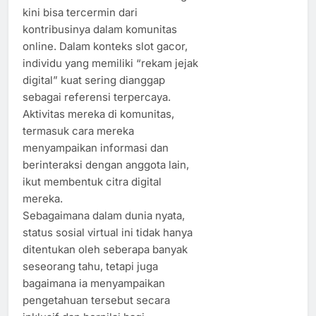
kini bisa tercermin dari
kontribusinya dalam komunitas
online. Dalam konteks slot gacor,
individu yang memiliki “rekam jejak
digital” kuat sering dianggap
sebagai referensi terpercaya.
Aktivitas mereka di komunitas,
termasuk cara mereka
menyampaikan informasi dan
berinteraksi dengan anggota lain,
ikut membentuk citra digital
mereka.
Sebagaimana dalam dunia nyata,
status sosial virtual ini tidak hanya
ditentukan oleh seberapa banyak
seseorang tahu, tetapi juga
bagaimana ia menyampaikan
pengetahuan tersebut secara