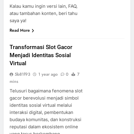
Kalau kamu ingin versi lain, FAQ,
atau tambahan konten, beri tahu
saya ya!
Read More
Transformasi Slot Gacor
Menjadi Identitas Sosial
Virtual
5b81f93
1 year ago
0
7
mins
Telusuri bagaimana fenomena slot
gacor berevolusi menjadi simbol
identitas sosial virtual melalui
interaksi digital, pembentukan
budaya komunitas, dan konstruksi
reputasi dalam ekosistem online
yang terus berkembang.