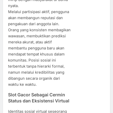
nyata.
Melalui partisipasi aktif, pengguna
akan membangun reputasi dan
pengakuan dari anggota lain.
Orang yang konsisten membagikan
wawasan, membuktikan prediksi
mereka akurat, atau aktif
membantu pengguna baru akan
mendapat tempat khusus dalam
komunitas. Posisi sosial ini
terbentuk tanpa hierarki formal,
namun melalui kredibilitas yang
dibangun secara organik dari
waktu ke waktu.
Slot Gacor Sebagai Cermin
Status dan Eksistensi Virtual
Identitas sosial virtual seseorang