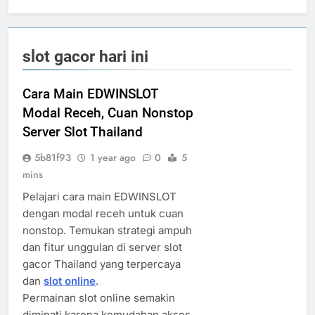
slot gacor hari ini
Cara Main EDWINSLOT
Modal Receh, Cuan Nonstop
Server Slot Thailand
5b81f93
1 year ago
0
5
mins
Pelajari cara main EDWINSLOT
dengan modal receh untuk cuan
nonstop. Temukan strategi ampuh
dan fitur unggulan di server slot
gacor Thailand yang terpercaya
dan
slot online
.
Permainan slot online semakin
diminati karena kemudahan akses