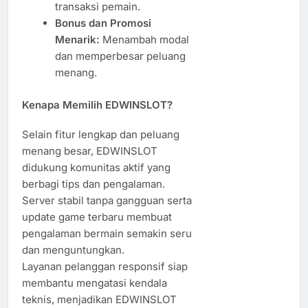
transaksi pemain.
Bonus dan Promosi
Menarik:
Menambah modal
dan memperbesar peluang
menang.
Kenapa Memilih EDWINSLOT?
Selain fitur lengkap dan peluang
menang besar, EDWINSLOT
didukung komunitas aktif yang
berbagi tips dan pengalaman.
Server stabil tanpa gangguan serta
update game terbaru membuat
pengalaman bermain semakin seru
dan menguntungkan.
Layanan pelanggan responsif siap
membantu mengatasi kendala
teknis, menjadikan EDWINSLOT