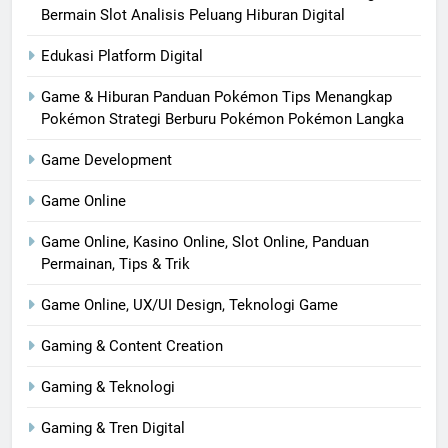
Bermain Slot Analisis Peluang Hiburan Digital
Edukasi Platform Digital
Game & Hiburan Panduan Pokémon Tips Menangkap
Pokémon Strategi Berburu Pokémon Pokémon Langka
Game Development
Game Online
Game Online, Kasino Online, Slot Online, Panduan
Permainan, Tips & Trik
Game Online, UX/UI Design, Teknologi Game
Gaming & Content Creation
Gaming & Teknologi
Gaming & Tren Digital