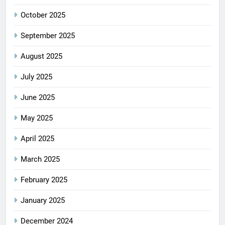
October 2025
September 2025
August 2025
July 2025
June 2025
May 2025
April 2025
March 2025
February 2025
January 2025
December 2024