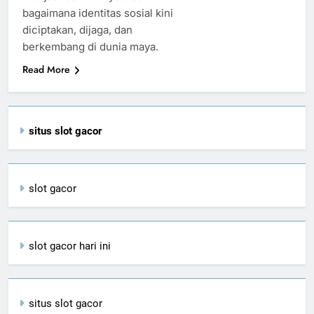
bagaimana identitas sosial kini
diciptakan, dijaga, dan
berkembang di dunia maya.
Read More
situs slot gacor
slot gacor
slot gacor hari ini
situs slot gacor