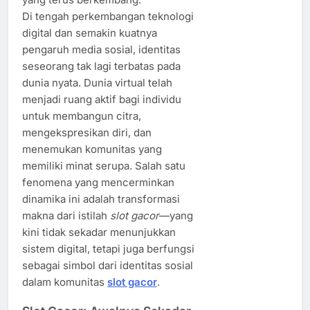
Di tengah perkembangan teknologi
digital dan semakin kuatnya
pengaruh media sosial, identitas
seseorang tak lagi terbatas pada
dunia nyata. Dunia virtual telah
menjadi ruang aktif bagi individu
untuk membangun citra,
mengekspresikan diri, dan
menemukan komunitas yang
memiliki minat serupa. Salah satu
fenomena yang mencerminkan
dinamika ini adalah transformasi
makna dari istilah
slot gacor
—yang
kini tidak sekadar menunjukkan
sistem digital, tetapi juga berfungsi
sebagai simbol dari identitas sosial
dalam komunitas
slot gacor
.