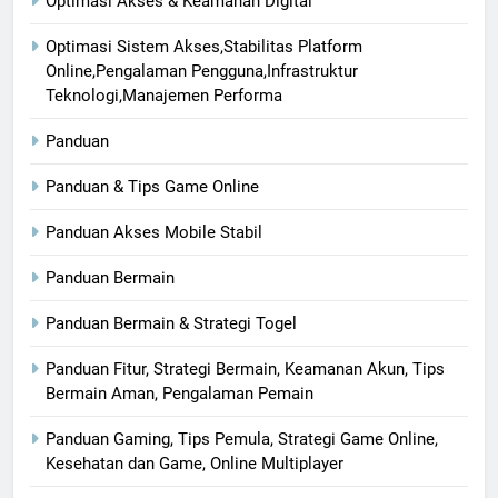
Optimasi Akses & Keamanan Digital
Optimasi Sistem Akses,Stabilitas Platform
Online,Pengalaman Pengguna,Infrastruktur
Teknologi,Manajemen Performa
Panduan
Panduan & Tips Game Online
Panduan Akses Mobile Stabil
Panduan Bermain
Panduan Bermain & Strategi Togel
Panduan Fitur, Strategi Bermain, Keamanan Akun, Tips
Bermain Aman, Pengalaman Pemain
Panduan Gaming, Tips Pemula, Strategi Game Online,
Kesehatan dan Game, Online Multiplayer