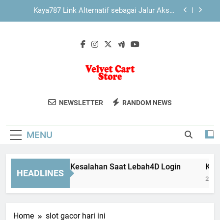
Skip
Hal Penting yang Perlu Diperhatikan Sebelum
to
Daftar Pokemon787
content
Kaya787 Link Alternatif sebagai Bagian dari
Layanan Digital Modern
Tips Menghindari Kesalahan Saat Lebah4D Login
Kaya787 Link Alternatif sebagai Jalur Akses
Pendukung yang Efisien
Velvet Cart
Dapatkan Produk Berkualitas Dengan
Hal Penting yang Perlu Diperhatikan Sebelum
NEWSLETTER
RANDOM NEWS
Daftar Pokemon787
Store
Harga Terjangkau Di Velvet Cart Store.
Kaya787 Link Alternatif sebagai Bagian dari
Toko Online Untuk Kebutuhan Harian
Layanan Digital Modern
MENU
Anda.
ps Menghindari Kesalahan Saat Lebah4D Login
Kaya787 
HEADLINES
Months Ago
2 Months 
Home
slot gacor hari ini