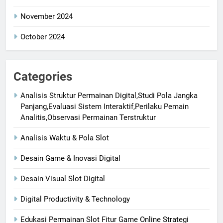
November 2024
October 2024
Categories
Analisis Struktur Permainan Digital,Studi Pola Jangka
Panjang,Evaluasi Sistem Interaktif,Perilaku Pemain
Analitis,Observasi Permainan Terstruktur
Analisis Waktu & Pola Slot
Desain Game & Inovasi Digital
Desain Visual Slot Digital
Digital Productivity & Technology
Edukasi Permainan Slot Fitur Game Online Strategi