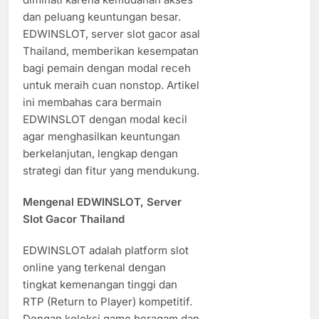
dan peluang keuntungan besar.
EDWINSLOT, server slot gacor asal
Thailand, memberikan kesempatan
bagi pemain dengan modal receh
untuk meraih cuan nonstop. Artikel
ini membahas cara bermain
EDWINSLOT dengan modal kecil
agar menghasilkan keuntungan
berkelanjutan, lengkap dengan
strategi dan fitur yang mendukung.
Mengenal EDWINSLOT, Server
Slot Gacor Thailand
EDWINSLOT adalah platform slot
online yang terkenal dengan
tingkat kemenangan tinggi dan
RTP (Return to Player) kompetitif.
Dengan koleksi game beragam dan