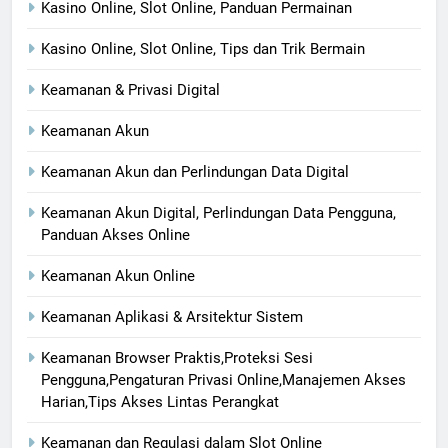
Kasino Online, Slot Online, Panduan Permainan
Kasino Online, Slot Online, Tips dan Trik Bermain
Keamanan & Privasi Digital
Keamanan Akun
Keamanan Akun dan Perlindungan Data Digital
Keamanan Akun Digital, Perlindungan Data Pengguna,
Panduan Akses Online
Keamanan Akun Online
Keamanan Aplikasi & Arsitektur Sistem
Keamanan Browser Praktis,Proteksi Sesi
Pengguna,Pengaturan Privasi Online,Manajemen Akses
Harian,Tips Akses Lintas Perangkat
Keamanan dan Regulasi dalam Slot Online