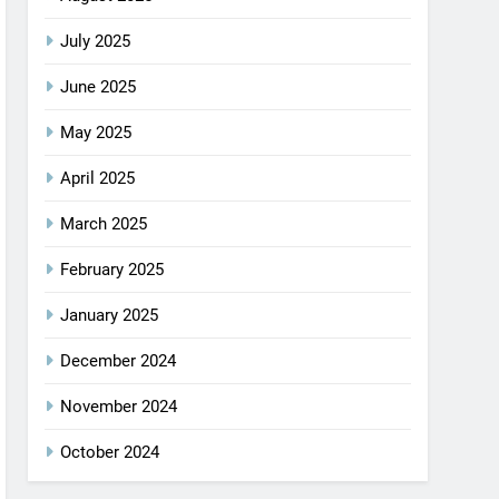
July 2025
June 2025
May 2025
April 2025
March 2025
February 2025
January 2025
December 2024
November 2024
October 2024