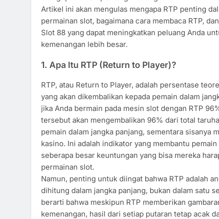
Artikel ini akan mengulas mengapa RTP penting da
permainan slot, bagaimana cara membaca RTP, dan 
Slot 88 yang dapat meningkatkan peluang Anda unt
kemenangan lebih besar.
1.
Apa Itu RTP (Return to Player)?
RTP, atau Return to Player, adalah persentase teoret
yang akan dikembalikan kepada pemain dalam jangk
jika Anda bermain pada mesin slot dengan RTP 96
tersebut akan mengembalikan 96% dari total taruh
pemain dalam jangka panjang, sementara sisanya 
kasino. Ini adalah indikator yang membantu pemai
seberapa besar keuntungan yang bisa mereka hara
permainan slot.
Namun, penting untuk diingat bahwa RTP adalah ang
dihitung dalam jangka panjang, bukan dalam satu se
berarti bahwa meskipun RTP memberikan gambaran
kemenangan, hasil dari setiap putaran tetap acak 