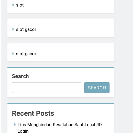
slot
slot gacor
slot gacor
Search
SEARCH
Recent Posts
Tips Menghindari Kesalahan Saat Lebah4D
Login