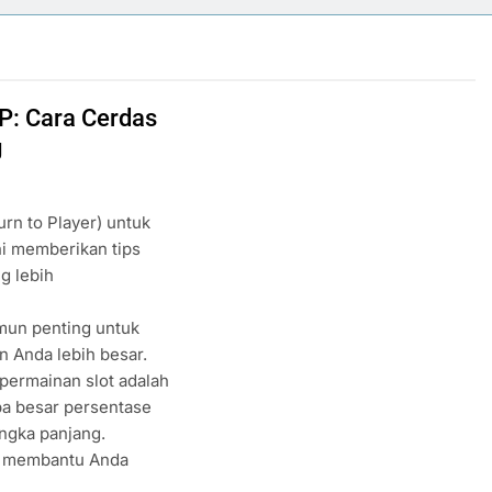
P: Cara Cerdas
g
urn to Player) untuk
i memberikan tips
g lebih
mun penting untuk
 Anda lebih besar.
 permainan slot adalah
a besar persentase
ngka panjang.
at membantu Anda