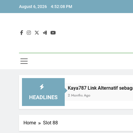
Skip
August 6, 2026
4:52:09 PM
to
content
Vel
Dapatkan P
ebah4D Login
Kaya787 Link Alternatif sebagai Jalur Aks
2 Months Ago
HEADLINES
Home
Slot 88