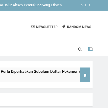
gai Jalur Akses Pendukung yang Efisien
perhatikan Sebelum Daftar Pokemon787
gai Bagian dari Layanan Digital Modern
NEWSLETTER
RANDOM NEWS
hindari Kesalahan Saat Lebah4D Login
re. Toko Online Untuk Kebutuhan Harian Anda.
gai Jalur Akses Pendukung yang Efisien
perhatikan Sebelum Daftar Pokemon787
gai Bagian dari Layanan Digital Modern
rhatikan Sebelum Daftar Pokemon787
Kaya787 Link Alter
3 Months Ago