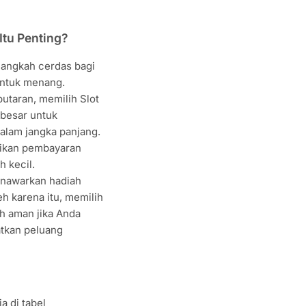
Itu Penting?
langkah cerdas bagi
untuk menang.
utaran, memilih Slot
 besar untuk
alam jangka panjang.
rikan pembayaran
h kecil.
enawarkan hadiah
eh karena itu, memilih
h aman jika Anda
tkan peluang
a di tabel