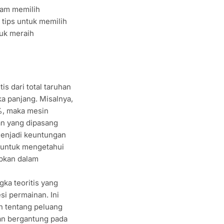
lam memilih
tips untuk memilih
uk meraih
is dari total taruhan
a panjang. Misalnya,
%, maka mesin
an yang dipasang
menjadi keuntungan
n untuk mengetahui
pkan dalam
ka teoritis yang
si permainan. Ini
 tentang peluang
dan bergantung pada