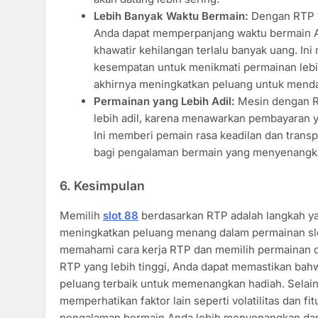
Lebih Banyak Waktu Bermain:
Dengan RTP ya
Anda dapat memperpanjang waktu bermain A
khawatir kehilangan terlalu banyak uang. In
kesempatan untuk menikmati permainan lebi
akhirnya meningkatkan peluang untuk mend
Permainan yang Lebih Adil:
Mesin dengan R
lebih adil, karena menawarkan pembayaran y
Ini memberi pemain rasa keadilan dan transp
bagi pengalaman bermain yang menyenangk
6.
Kesimpulan
Memilih
slot 88
berdasarkan RTP adalah langkah ya
meningkatkan peluang menang dalam permainan sl
memahami cara kerja RTP dan memilih permainan 
RTP yang lebih tinggi, Anda dapat memastikan ba
peluang terbaik untuk memenangkan hadiah. Selain 
memperhatikan faktor lain seperti volatilitas dan fi
pengalaman bermain Anda lebih menyenangkan da