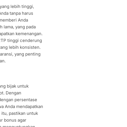
ng lebih tinggi,
nda tanpa harus
i memberi Anda
h lama, yang pada
apatkan kemenangan.
TP tinggi cenderung
ang lebih konsisten.
aransi, yang penting
an.
ng bijak untuk
ot. Dengan
dengan persentase
hwa Anda mendapatkan
itu, pastikan untuk
tur bonus agar
n menguntungkan.