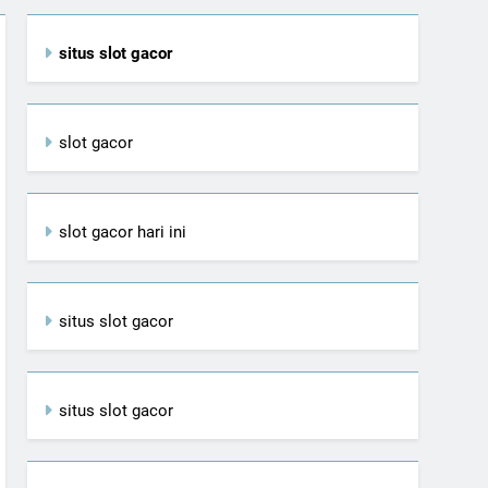
situs slot gacor
slot gacor
slot gacor hari ini
situs slot gacor
situs slot gacor