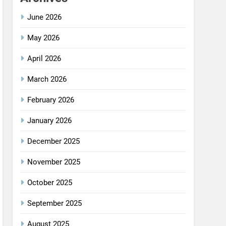
June 2026
May 2026
April 2026
March 2026
February 2026
January 2026
December 2025
November 2025
October 2025
September 2025
August 2025