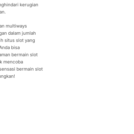
ghindari kerugian
an.
an multiways
gan dalam jumlah
h situs slot yang
 Anda bisa
man bermain slot
uk mencoba
 sensasi bermain slot
ungkan!