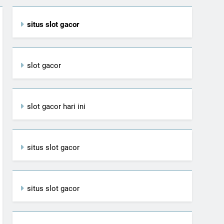
situs slot gacor
slot gacor
slot gacor hari ini
situs slot gacor
situs slot gacor