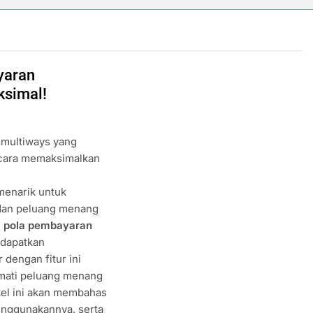
yaran
ksimal!
multiways yang
 cara memaksimalkan
menarik untuk
dan peluang menang
h
pola pembayaran
dapatkan
dengan fitur ini
mati peluang menang
ikel ini akan membahas
enggunakannya, serta