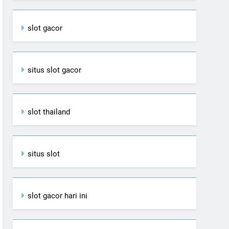
slot gacor
situs slot gacor
slot thailand
situs slot
slot gacor hari ini