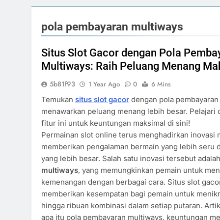
pola pembayaran multiways
Situs Slot Gacor dengan Pola Pemba
Multiways: Raih Peluang Menang Ma
5b81f93
1 Year Ago
0
6 Mins
Temukan
situs slot gacor
dengan pola pembayaran 
menawarkan peluang menang lebih besar. Pelajari
fitur ini untuk keuntungan maksimal di sini!
Permainan slot online terus menghadirkan inovasi 
memberikan pengalaman bermain yang lebih seru 
yang lebih besar. Salah satu inovasi tersebut adala
multiways
, yang memungkinkan pemain untuk men
kemenangan dengan berbagai cara. Situs slot gacor 
memberikan kesempatan bagi pemain untuk menik
hingga ribuan kombinasi dalam setiap putaran. Art
apa itu pola pembayaran multiways, keuntungan m