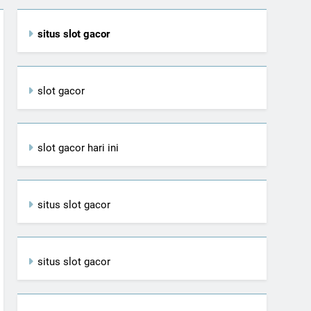
situs slot gacor
slot gacor
slot gacor hari ini
situs slot gacor
situs slot gacor