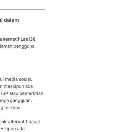
al dalam
alternatif Lae138
alaman pengguna.
ui media sosial,
n meskipun ada
 ISP atau pemerintah.
anpa gangguan,
g terkena
link alternatif
dapat
skipun ada