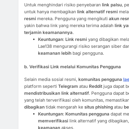
Untuk menghindari risiko penyebaran
link palsu
, p
untuk hanya membagikan
link alternatif resmi
mela
resmi
mereka. Pengguna yang mengikuti
akun res
yakin bahwa link yang mereka terima adalah
link y
terjamin keamanannya
.
Keuntungan
:
Link resmi
yang dibagikan mela
Lae138 mengurangi risiko serangan siber d
keamanan lebih
bagi pengguna.
b.
Verifikasi Link melalui Komunitas Pengguna
Selain media sosial resmi,
komunitas pengguna
la
platform seperti
Telegram
atau
Reddit
juga dapat b
mendistribusikan link alternatif
. Pengguna dapat b
yang telah terverifikasi oleh komunitas, memastik
dibagikan
tidak mengarah ke
situs phishing
atau
be
Keuntungan
:
Komunitas pengguna
dapat me
memverifikasi
link alternatif yang dibagika
keamanan
akses.