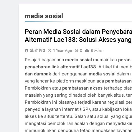
media sosial
Peran Media Sosial dalam Penyebara
Alternatif Lae138: Solusi Akses yang 
5b81f93
1 Year Ago
0
8 Mins
Pelajari bagaimana
media sosial
memainkan
peran 
penyebaran link alternatif Lae138
. Artikel ini me
dan dampak
dari penggunaan
media sosial
dalam 
yang lancar ke platform meskipun ada
pembatasan 
Pemblokiran atau
pembatasan akses
terhadap platf
masalah yang sering dihadapi oleh banyak situs, t
Pemblokiran ini biasanya terjadi karena regulasi pe
penyedia layanan internet (ISP), atau kebijakan lo
akses ke situs tertentu. Salah satu solusi yang dig
mengatasi pemblokiran adalah dengan menyediak
memungkinkan pengguna tetap mengakses layanan