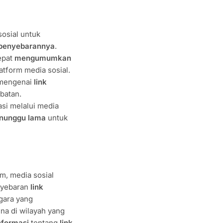
osial untuk
penyebarannya
.
epat
mengumumkan
latform media sosial.
 mengenai
link
batan.
si melalui media
enunggu lama
untuk
m, media sosial
nyebaran
link
gara yang
na di wilayah yang
nformasi
tentang
link