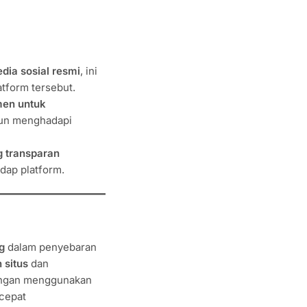
dia sosial resmi
, ini
tform tersebut.
men untuk
un menghadapi
ng transparan
dap platform.
g
dalam penyebaran
 situs
dan
engan menggunakan
 cepat