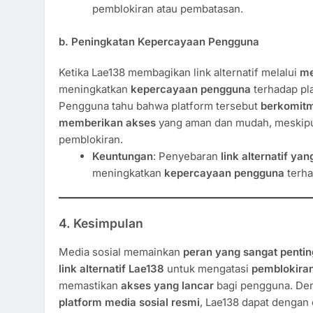
pemblokiran atau pembatasan.
b.
Peningkatan Kepercayaan Pengguna
Ketika Lae138 membagikan link alternatif melalui
me
meningkatkan
kepercayaan pengguna
terhadap pla
Pengguna tahu bahwa platform tersebut
berkomit
memberikan akses
yang aman dan mudah, meskip
pemblokiran.
Keuntungan
: Penyebaran
link alternatif ya
meningkatkan
kepercayaan pengguna
terha
4.
Kesimpulan
Media sosial memainkan
peran yang sangat pentin
link alternatif Lae138
untuk mengatasi
pemblokiran
memastikan
akses yang lancar
bagi pengguna. D
platform media sosial resmi
, Lae138 dapat dengan