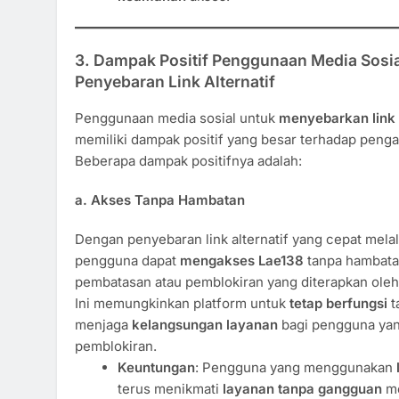
3.
Dampak Positif Penggunaan Media Sosi
Penyebaran Link Alternatif
Penggunaan media sosial untuk
menyebarkan link 
memiliki dampak positif yang besar terhadap peng
Beberapa dampak positifnya adalah:
a.
Akses Tanpa Hambatan
Dengan penyebaran link alternatif yang cepat melal
pengguna dapat
mengakses Lae138
tanpa hambata
pembatasan atau pemblokiran yang diterapkan oleh
Ini memungkinkan platform untuk
tetap berfungsi
t
menjaga
kelangsungan layanan
bagi pengguna yan
pemblokiran.
Keuntungan
: Pengguna yang menggunakan
terus menikmati
layanan tanpa gangguan
me