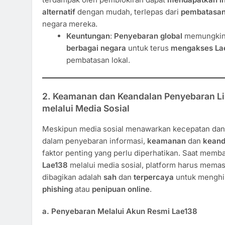
alternatif
dengan mudah, terlepas dari
pembatasan
negara mereka.
Keuntungan
:
Penyebaran global
memungki
berbagai negara
untuk terus
mengakses La
pembatasan lokal.
2.
Keamanan dan Keandalan Penyebaran Lin
melalui Media Sosial
Meskipun media sosial menawarkan kecepatan dan
dalam penyebaran informasi,
keamanan
dan
keand
faktor penting yang perlu diperhatikan. Saat memb
Lae138
melalui media sosial, platform harus mema
dibagikan adalah
sah
dan
terpercaya
untuk menghi
phishing
atau
penipuan online
.
a.
Penyebaran Melalui Akun Resmi Lae138