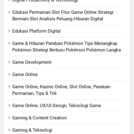
Edukasi Permainan Slot Fitur Game Online Strategi
Bermain Slot Analisis Peluang Hiburan Digital
Edukasi Platform Digital
Game & Hiburan Panduan Pokémon Tips Menangkap
Pokémon Strategi Berburu Pokémon Pokémon Langka
Game Development
Game Online
Game Online, Kasino Online, Slot Online, Panduan
Permainan, Tips & Trik
Game Online, UX/UI Design, Teknologi Game
Gaming & Content Creation
Gaming & Teknologi