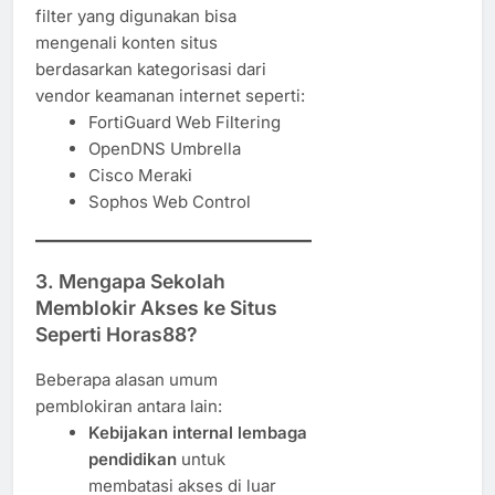
filter yang digunakan bisa
mengenali konten situs
berdasarkan kategorisasi dari
vendor keamanan internet seperti:
FortiGuard Web Filtering
OpenDNS Umbrella
Cisco Meraki
Sophos Web Control
3. Mengapa Sekolah
Memblokir Akses ke Situs
Seperti Horas88?
Beberapa alasan umum
pemblokiran antara lain:
Kebijakan internal lembaga
pendidikan
untuk
membatasi akses di luar