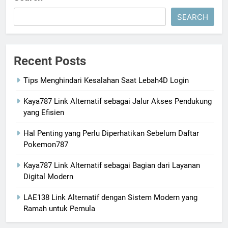
SEARCH
Recent Posts
Tips Menghindari Kesalahan Saat Lebah4D Login
Kaya787 Link Alternatif sebagai Jalur Akses Pendukung
yang Efisien
Hal Penting yang Perlu Diperhatikan Sebelum Daftar
Pokemon787
Kaya787 Link Alternatif sebagai Bagian dari Layanan
Digital Modern
LAE138 Link Alternatif dengan Sistem Modern yang
Ramah untuk Pemula