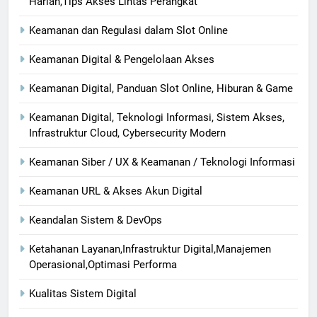
Harian,Tips Akses Lintas Perangkat
Keamanan dan Regulasi dalam Slot Online
Keamanan Digital & Pengelolaan Akses
Keamanan Digital, Panduan Slot Online, Hiburan & Game
Keamanan Digital, Teknologi Informasi, Sistem Akses,
Infrastruktur Cloud, Cybersecurity Modern
Keamanan Siber / UX & Keamanan / Teknologi Informasi
Keamanan URL & Akses Akun Digital
Keandalan Sistem & DevOps
Ketahanan Layanan,Infrastruktur Digital,Manajemen
Operasional,Optimasi Performa
Kualitas Sistem Digital