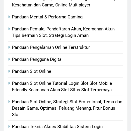
Kesehatan dan Game, Online Multiplayer
Panduan Mental & Performa Gaming
Panduan Pemula, Pendaftaran Akun, Keamanan Akun,
Tips Bermain Slot, Strategi Login Aman
Panduan Pengalaman Online Terstruktur
Panduan Pengguna Digital
Panduan Slot Online
Panduan Slot Online Tutorial Login Slot Slot Mobile
Friendly Keamanan Akun Slot Situs Slot Terpercaya
Panduan Slot Online, Strategi Slot Profesional, Tema dan
Desain Game, Optimasi Peluang Menang, Fitur Bonus
Slot
Panduan Teknis Akses Stabilitas Sistem Login